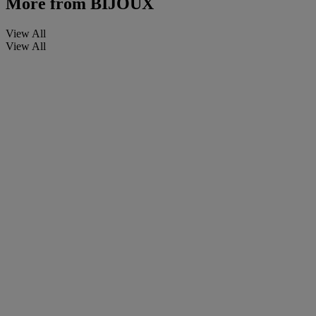
More from
BIJOUX
View All
View All