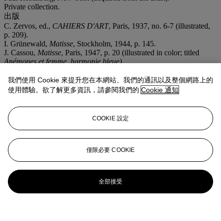
Private collection.
出版
C. Zervos, ed.,
CAHIERS D'ART
, Paris, 1937, no. 6-7 (illustrated,
p. 209).
I. Grünewald,
Matisse
, Stockholm, 1944, p. 145.
J. Cassou,
Matisse
, Paris, 1947, p. 20 (illustrated in color; titled
Anémones et femme, harmonie bleue)
.
G. Diehl,
Matisse
, Paris, 1952, p. 34 (illustrated; titled
Femme avec
anémone
).
我們使用 Cookie 來提升您在本網站、我們的通訊以及整個網路上的
L. Delectorskaya,
With apparent ease...Henri Matisse: Paintings
使用體驗。欲了解更多資訊，請參閱我們的
Cookie 通知
from 1935-1939
, Paris, 1988, p. 31 (illustrated in color, p. 215; dated
26-27 January 1937).
G.-P. and M. Dauberville, Matisse, Paris, 1995, vol. II, p. 1360, no.
COOKIE 設定
746 (illustrated; titled
Odalisque en gris aux anémones
).
展覽
Paris and London, Paul Rosenberg & Co.,
Oeuvres récentes de
僅限必要 COOKIE
Henri Matisse
, June-July 1937, no. 5 (illustrated, pl. 1; titled
Odalisque bleue aux anémones
).
Paris, Palais des Beaux-Arts de la Ville de Paris,
Salon d'Automne
,
September-October 1945, no. 13 (titled
Odalisque et anémones,
全部接受
harmonie en bleu
).