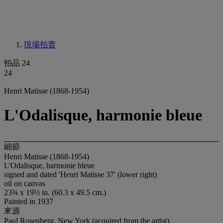
現場拍賣
拍品 24
24
Henri Matisse (1868-1954)
L'Odalisque, harmonie bleue
細節
Henri Matisse (1868-1954)
L'Odalisque, harmonie bleue
signed and dated 'Henri Matisse 37' (lower right)
oil on canvas
23¾ x 19½ in. (60.3 x 49.5 cm.)
Painted in 1937
來源
Paul Rosenberg, New York (acquired from the artist).