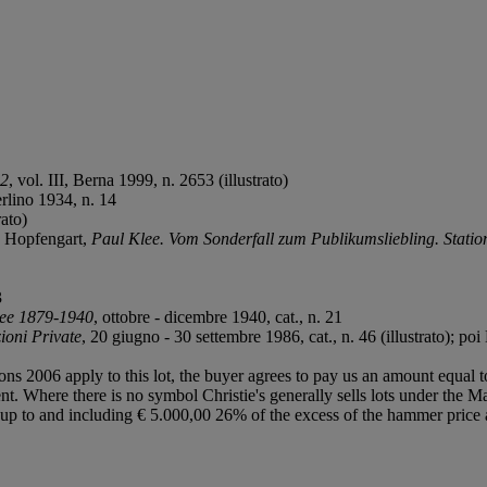
22
, vol. III, Berna 1999, n. 2653 (illustrato)
rlino 1934, n. 14
rato)
C. Hopfengart,
Paul Klee. Vom Sonderfall zum Publikumsliebling. Statio
3
lee 1879-1940
, ottobre - dicembre 1940, cat., n. 21
ioni Private
, 20 giugno - 30 settembre 1986, cat., n. 46 (illustrato); p
ions 2006 apply to this lot, the buyer agrees to pay us an amount equal 
ent. Where there is no symbol Christie's generally sells lots under the M
lot up to and including € 5.000,00 26% of the excess of the hammer pri