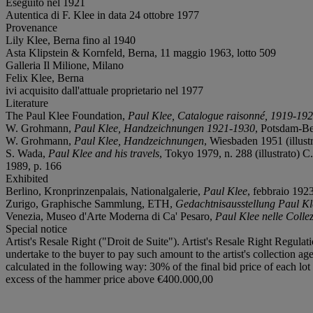
Eseguito nel 1921
Autentica di F. Klee in data 24 ottobre 1977
Provenance
Lily Klee, Berna fino al 1940
Asta Klipstein & Kornfeld, Berna, 11 maggio 1963, lotto 509
Galleria Il Milione, Milano
Felix Klee, Berna
ivi acquisito dall'attuale proprietario nel 1977
Literature
The Paul Klee Foundation,
Paul Klee, Catalogue raisonné, 1919-19
W. Grohmann,
Paul Klee, Handzeichnungen 1921-1930
, Potsdam-Be
W. Grohmann,
Paul Klee, Handzeichnungen
, Wiesbaden 1951 (illust
S. Wada,
Paul Klee and his travels
, Tokyo 1979, n. 288 (illustrato) 
1989, p. 166
Exhibited
Berlino, Kronprinzenpalais, Nationalgalerie,
Paul Klee
, febbraio 192
Zurigo, Graphische Sammlung, ETH,
Gedachtnisausstellung Paul K
Venezia, Museo d'Arte Moderna di Ca' Pesaro,
Paul Klee nelle Collez
Special notice
Artist's Resale Right ("Droit de Suite"). Artist's Resale Right Regulat
undertake to the buyer to pay such amount to the artist's collection ag
calculated in the following way: 30% of the final bid price of each 
excess of the hammer price above €400.000,00