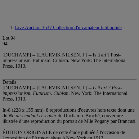
Live Auction 3537
Collection d'un amateur bibliophile
Lot 94
94
[DUCHAMP] -- [LAURVIK NILSEN, J.] -- Is it art ? Post-
impressionism. Futurism. Cubism. New York: The International
Press, 1913.
Details
[DUCHAMP] -- [LAURVIK NILSEN, J.] --
Is it art ? Post-
impressionism. Futurism. Cubism.
New York: The International
Press, 1913.
In-8 (228 x 155 mm). 8 reproductions d'oeuvres hors texte dont une
du
Nu descendant l'escalier
de Duchamp. Broché, couverture
illustrée d'une reproduction du portrait de Mlle Pogany par Brancusi.
ÉDITION ORIGINALE de cette étude publiée à l'occasion de
l'exposition de l'Armory show à New York en 1913.