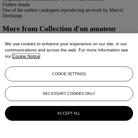
Further details
One of the earliest catalogues reproducing art-work by Marcel
Duchamp.
More from
Collection d'un amateur
bibliophile
We use cookies to enhance your experience on our site, in our
communications and across the web. For more information see
View All
View All
our
Cookie Notice
COOKIE SETTINGS
NECESSARY COOKIES ONLY
ACCEPT ALL