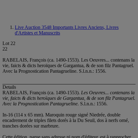
Live Auction 3548
Importants Livres Anciens, Livres
d'Artistes et Manuscrits
Lot 22
22
RABELAIS, François (ca. 1490-1553). Les Oeuvres... contenans la
vie, faicts & dicts heroïques de Gargantua, & de son filz Pantagruel.
Avec la Prognostication Pantagrueline. S.l.n.n.: 1556.
Details
RABELAIS, François (ca. 1490-1553).
Les Oeuvres... contenans la
vie, faicts & dicts heroïques de Gargantua, & de son filz Pantagruel.
Avec la Prognostication Pantagrueline.
S.l.n.n.: 1556.
In-16 (114 x 65 mm). Maroquin rouge signé Niedrée, double
encadrement de triples filets dorés à la Du Seuil, dos à nerfs orné,
tranches dorées sur marbrure.
Cette édition, parue sans adresse ni nom d'éditeur, est à rapprocher,