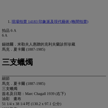
現場拍賣 14183
印象派及現代藝術 (晚間拍賣)
拍品 6 A
6 A
錫德爾．米勒夫人惠贈的克利夫蘭診所珍藏
馬克．夏卡爾 (1887-1985)
三支蠟燭
細節
馬克．夏卡爾 (1887-1985)
三支蠟燭
簽名及日期：Marc Chagall 1939 (右下)
油彩 畫布
51 1/4 x 38 1/4 吋 (130.2 x 97.1 公分)