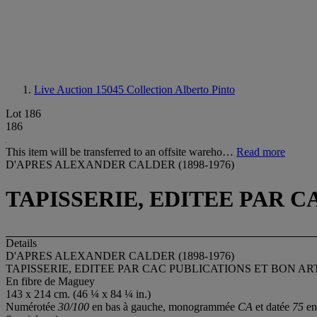
Live Auction 15045
Collection Alberto Pinto
Lot 186
186
This item will be transferred to an offsite wareho…
Read more
D'APRES ALEXANDER CALDER (1898-1976)
TAPISSERIE, EDITEE PAR C
Details
D'APRES ALEXANDER CALDER (1898-1976)
TAPISSERIE, EDITEE PAR CAC PUBLICATIONS ET BON ART
En fibre de Maguey
143 x 214 cm. (46 ¼ x 84 ¼ in.)
Numérotée
30/100
en bas à gauche, monogrammée
CA
et datée
75
en 