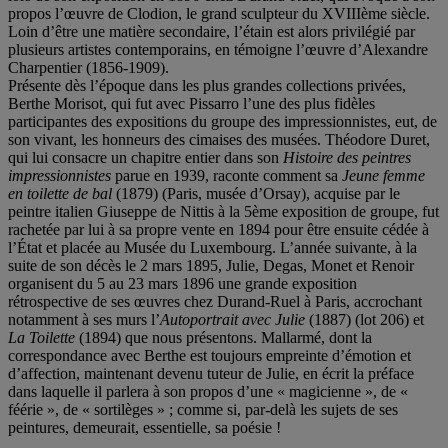
propos l’œuvre de Clodion, le grand sculpteur du XVIIIème siècle.
Loin d’être une matière secondaire, l’étain est alors privilégié par
plusieurs artistes contemporains, en témoigne l’œuvre d’Alexandre
Charpentier (1856-1909).
Présente dès l’époque dans les plus grandes collections privées,
Berthe Morisot, qui fut avec Pissarro l’une des plus fidèles
participantes des expositions du groupe des impressionnistes, eut, de
son vivant, les honneurs des cimaises des musées. Théodore Duret,
qui lui consacre un chapitre entier dans son
Histoire des peintres
impressionnistes
parue en 1939, raconte comment sa
Jeune femme
en toilette de bal
(1879) (Paris, musée d’Orsay), acquise par le
peintre italien Giuseppe de Nittis à la 5ème exposition de groupe, fut
rachetée par lui à sa propre vente en 1894 pour être ensuite cédée à
l’État et placée au Musée du Luxembourg. L’année suivante, à la
suite de son décès le 2 mars 1895, Julie, Degas, Monet et Renoir
organisent du 5 au 23 mars 1896 une grande exposition
rétrospective de ses œuvres chez Durand-Ruel à Paris, accrochant
notamment à ses murs l’
Autoportrait avec Julie
(1887) (lot 206) et
La Toilette
(1894) que nous présentons. Mallarmé, dont la
correspondance avec Berthe est toujours empreinte d’émotion et
d’affection, maintenant devenu tuteur de Julie, en écrit la préface
dans laquelle il parlera à son propos d’une « magicienne », de «
féérie », de « sortilèges » ; comme si, par-delà les sujets de ses
peintures, demeurait, essentielle, sa poésie !