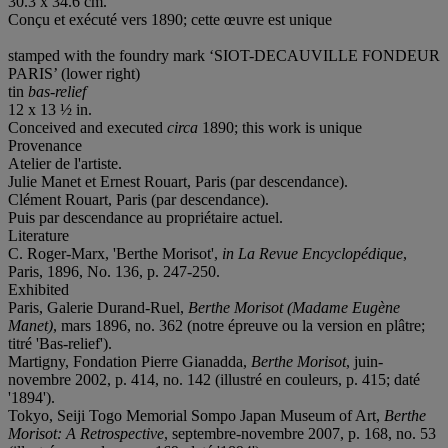
30.3 x 34.6 cm.
Conçu et exécuté vers 1890; cette œuvre est unique
stamped with the foundry mark ‘SIOT-DECAUVILLE FONDEUR
PARIS’ (lower right)
tin
bas-relief
12 x 13 ½ in.
Conceived and executed
circa
1890; this work is unique
Provenance
Atelier de l'artiste.
Julie Manet et Ernest Rouart, Paris (par descendance).
Clément Rouart, Paris (par descendance).
Puis par descendance au propriétaire actuel.
Literature
C. Roger-Marx, 'Berthe Morisot',
in La Revue Encyclopédique
,
Paris, 1896, No. 136, p. 247-250.
Exhibited
Paris, Galerie Durand-Ruel,
Berthe Morisot (Madame Eugè
ne
Manet)
, mars 1896, no. 362 (notre épreuve ou la version en plâtre;
titré 'Bas-relief').
Martigny, Fondation Pierre Gianadda,
Berthe Morisot
, juin-
novembre 2002, p. 414, no. 142 (illustré en couleurs, p. 415; daté
'1894').
Tokyo, Seiji Togo Memorial Sompo Japan Museum of Art,
Berthe
Morisot: A Retrospective
, septembre-novembre 2007, p. 168, no. 53