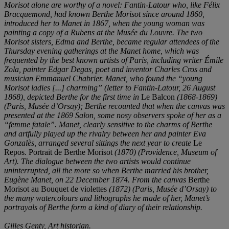
Morisot alone are worthy of a novel: Fantin-Latour who, like Fé
lix
Bracquemond, had known Berthe Morisot since around 1860,
introduced he
r to Manet in 1867, when the young woman was
painting a copy of a Rubens at the Musé
e du Louvre. The two
Morisot sisters, Edma and Berthe, became regular attendees of the
Thursday evening gatherings at the Manet home, which was
frequented by the best known
artists of Paris, including writer Émile
Zola, painter Edgar Degas, poet and inventor Charles Cros and
musician Emmanuel Chabrier. Manet, who found the “young
Morisot ladies [...] charming”
(letter to Fantin-Latour, 26 August
1868), depicted Berthe for the first time in
Le Balcon
(1868-1869)
(Paris, Musé
e d
’Orsay); Berthe recounted that when the canvas was
presented at the 1869 Salon, some nosy observers spoke of her as a
“femme fatale”
. Manet, clearly sensitive to the charms of Berthe
and artfully played
up the rivalry between her and painter Eva
Gonzalè
s, arranged several sittings the next year to create
Le
Repos
.
Portrait de Berthe Morisot
(1870) (Providence, Museum of
Art). The dialogue between the two artists would continue
uninterrupted, all the more
so when Berthe married his brother,
Eugè
ne Manet, on 22 December 1874. From the canvas
Berthe
Morisot au Bouquet de violettes
(1872) (Paris, Musé
e d
’
Orsay) to
the many watercolours and lithographs he made of her, Manet
’
s
portrayals of Berthe form a kind of diary of their relationship.
Gilles Genty, Art historian.