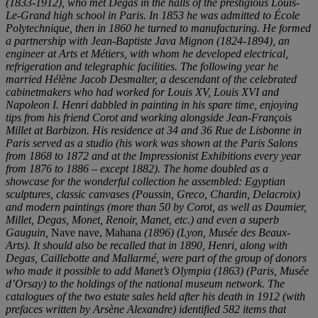
(1833-1912), who met Degas in the halls of the prestigious Louis-
Le-Grand high school in Paris. In 1853 he was admitted to É
cole
Polytechnique, then in 1860 he turned to manufacturing. He formed
a partnership with Jean-Baptiste Java Mignon (1824-1894), a
n
engineer at Arts et Métiers, with whom he developed electrical,
refrigeration and telegraphic facilities. The following year he
married Hélè
ne Jacob Desmalter, a descendant of the celebrated
cabinetmakers who had worked for Louis XV, Louis XVI and
Napole
on I. Henri dabbled in painting in his spare time, enjoying
tips from his friend Corot and working alongside Jean-Franç
ois
Millet at Barbizon. His residence at 34 and 36 Rue de Lisbonne in
Paris served as a studio (his work was shown at the Paris Salons
from 1868 to 1872 and at the Impressionist Exhibitions every year
from 1876 to 1886
‒
except 1882). The home doubled as a
showcase for the wonderful collection he assembled: Egyptian
sculptures, classic canvases (Poussin, Greco, Chardin, Delacroix)
and modern paintings (more than 50 by Corot, as well as Daumier,
Millet, Degas, Monet, Renoir, Manet, etc.) and even a superb
Gauguin,
Nave nave, Mahana
(1896) (Lyon, Musé
e des Beaux-
Arts). It should also be recalled that in 1890, Henri, along with
Degas, Caillebot
te and Mallarmé
, were part of the group of donors
who made it possible to add Manet
’s Olympia (1863) (Paris, Musé
e
d
’
Orsay) to the holdings of the national museum network. The
catalogues of the two estate sales held after his death in 1912 (with
prefaces w
ritten by Arsè
ne Alexandre) identified 582 items that