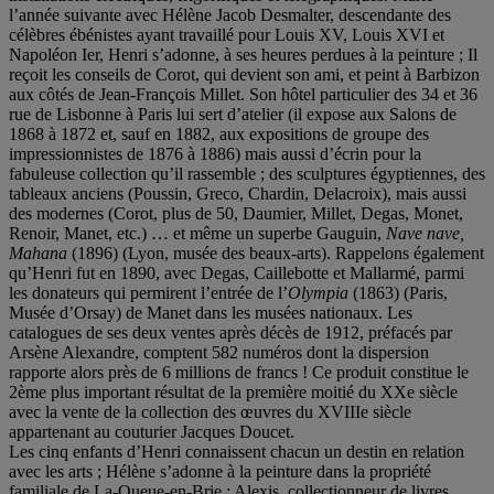
l’année suivante avec Hélène Jacob Desmalter, descendante des
célèbres ébénistes ayant travaillé pour Louis XV, Louis XVI et
Napoléon Ier, Henri s’adonne, à ses heures perdues à la peinture ; Il
reçoit les conseils de Corot, qui devient son ami, et peint à Barbizon
aux côtés de Jean-François Millet. Son hôtel particulier des 34 et 36
rue de Lisbonne à Paris lui sert d’atelier (il expose aux Salons de
1868 à 1872 et, sauf en 1882, aux expositions de groupe des
impressionnistes de 1876 à 1886) mais aussi d’écrin pour la
fabuleuse collection qu’il rassemble ; des sculptures égyptiennes, des
tableaux anciens (Poussin, Greco, Chardin, Delacroix), mais aussi
des modernes (Corot, plus de 50, Daumier, Millet, Degas, Monet,
Renoir, Manet, etc.) … et même un superbe Gauguin,
Nave nave,
Mahana
(1896) (Lyon, musée des beaux-arts). Rappelons également
qu’Henri fut en 1890, avec Degas, Caillebotte et Mallarmé, parmi
les donateurs qui permirent l’entrée de l’
Olympia
(1863) (Paris,
Musée d’Orsay) de Manet dans les musées nationaux. Les
catalogues de ses deux ventes après décès de 1912, préfacés par
Arsène Alexandre, comptent 582 numéros dont la dispersion
rapporte alors près de 6 millions de francs ! Ce produit constitue le
2ème plus important résultat de la première moitié du XXe siècle
avec la vente de la collection des œuvres du XVIIIe siècle
appartenant au couturier Jacques Doucet.
Les cinq enfants d’Henri connaissent chacun un destin en relation
avec les arts ; Hélène s’adonne à la peinture dans la propriété
familiale de La-Queue-en-Brie ; Alexis, collectionneur de livres