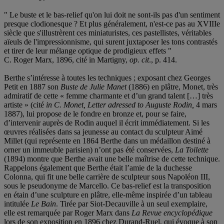
" Le buste et le bas-relief qu'on lui doit ne sont-ils pas d'un sentiment
presque clodionesque ? Et plus généralement, n'est-ce pas au XVIIIe
siècle que s'illustrèrent ces miniaturistes, ces pastellistes, véritables
aïeuls de l'impressionnisme, qui surent juxtaposer les tons contrastés
et tirer de leur mélange optique de prodigieux effets "
C. Roger Marx, 1896, cité in Martigny,
op. cit
., p. 414.
Berthe s’intéresse à toutes les techniques ; exposant chez Georges
Petit en 1887 son
Buste de Julie Manet
(1886) en plâtre, Monet, très
admiratif de cette « femme charmante et d’un grand talent […] très
artiste » (cité
in C. Monet,
Letter
adressed
to Auguste Rodin,
4 mars
1887), lui propose de le fondre en bronze et, pour se faire,
d’intervenir auprès de Rodin auquel il écrit immédiatement. Si les
œuvres réalisées dans sa jeunesse au contact du sculpteur Aimé
Millet (qui représente en 1864 Berthe dans un médaillon destiné à
orner un immeuble parisien) n’ont pas été conservées,
La Toilette
(1894) montre que Berthe avait une belle maîtrise de cette technique.
Rappelons également que Berthe était l’amie de la duchesse
Colonna, qui fit une belle carrière de sculpteur sous Napoléon III,
sous le pseudonyme de Marcello. Ce bas-relief est la transposition
en étain d’une sculpture en plâtre, elle-même inspirée d’un tableau
intitulée
Le Bain
. Tirée par Siot-Decauville à un seul exemplaire,
elle est remarquée par Roger Marx dans
La Revue encyclopédique
lors de son exposition en 1896 chez Durand-Ruel, qui évoque à son