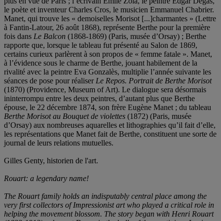
plus en vue de Paris ; l’écrivain Émile Zola, le peintre Edgar Degas,
le poète et inventeur Charles Cros, le musicien Emmanuel Chabrier.
Manet, qui trouve les « demoiselles Morisot [...]charmantes » (Lettre
à Fantin-Latour, 26 août 1868), représente Berthe pour la première
fois dans
Le Balcon
(1868-1869) (Paris, musée d’Orsay) ; Berthe
rapporte que, lorsque le tableau fut présenté au Salon de 1869,
certains curieux parlèrent à son propos de « femme fatale ». Manet,
à l’évidence sous le charme de Berthe, jouant habilement de la
rivalité avec la peintre Eva Gonzalès, multiplie l’année suivante les
séances de pose pour réaliser
Le Repos. Portrait de Berthe Morisot
(1870) (Providence, Museum of Art). Le dialogue sera désormais
ininterrompu entre les deux peintres, d’autant plus que Berthe
épouse, le 22 décembre 1874, son frère Eugène Manet ; du tableau
Berthe Morisot au Bouquet de violettes
(1872) (Paris, musée
d’Orsay) aux nombreuses
aquarelles et lithographies qu’il fait d’elle,
les représentations que Manet fait de Berthe, constituent une sorte de
journal de leurs relations mutuelles.
Gilles Genty, historien de l'art.
Rouart: a legendary name!
The Rouart family holds an indisputably central place among the
very first collectors of Impressionist art who played a critical role in
helping the movement blossom. The story began with Henri Rouar
t