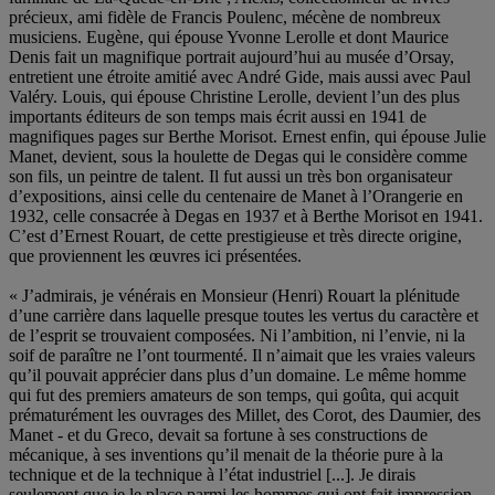
précieux, ami fidèle de Francis Poulenc, mécène de nombreux
musiciens. Eugène, qui épouse Yvonne Lerolle et dont Maurice
Denis fait un magnifique portrait aujourd’hui au musée d’Orsay,
entretient une étroite amitié avec André Gide, mais aussi avec Paul
Valéry. Louis, qui épouse Christine Lerolle, devient l’un des plus
importants éditeurs de son temps mais écrit aussi en 1941 de
magnifiques pages sur Berthe Morisot. Ernest enfin, qui épouse Julie
Manet, devient, sous la houlette de Degas qui le considère comme
son fils, un peintre de talent. Il fut aussi un très bon organisateur
d’expositions, ainsi celle du centenaire de Manet à l’Orangerie en
1932, celle consacrée à Degas en 1937 et à Berthe Morisot en 1941.
C’est d’Ernest Rouart, de cette prestigieuse et très directe origine,
que proviennent les œuvres ici présentées.
« J’admirais, je vénérais en Monsieur (Henri) Rouart la plénitude
d’une carrière dans laquelle presque toutes les vertus du caractère et
de l’esprit se trouvaient composées. Ni l’ambition, ni l’envie, ni la
soif de paraître ne l’ont tourmenté. Il n’aimait que les vraies valeurs
qu’il pouvait apprécier dans plus d’un domaine. Le même homme
qui fut des premiers amateurs de son temps, qui goûta, qui acquit
prématurément les ouvrages des Millet, des Corot, des Daumier, des
Manet - et du Greco, devait sa fortune à ses constructions de
mécanique, à ses inventions qu’il menait de la théorie pure à la
technique et de la technique à l’état industriel [...]. Je dirais
seulement que je le place parmi les hommes qui ont fait impression