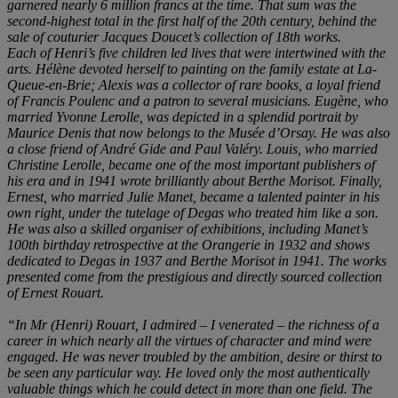
garnered nearly 6 million francs at the time. That sum was the
second-highest total in the first half of the 20th century, behind the
sale of couturier Jacques Doucet
’
s collection of 18th works.
Each of Henri
’s five children led lives that were intertwined with the
arts. Hélè
ne devoted herself to painting on the family estate at La-
Queue-en-Brie; Alexis was a collector of rare books, a loyal friend
of Francis Poulenc and a patron to several musicians. E
ugène, who
married Yvonne Lerolle, was depicted in a splendid portrait by
Maurice Denis that now belongs to the Musé
e d
’Orsay. He was also
a close friend of André Gide and Paul Valé
ry. Louis, who married
Christine Lerolle, became one of the most important publishers of
his era and in 1941 wrote brilliantly about Berthe Morisot. Finally,
Ernest, who married Julie Manet, became a talented painter in his
own right, under the tutelage of Degas who treated him like a son.
He was also a skilled organiser of exhibitions, including Manet
’
s
100th birthday retrospective at the Orangerie in 1932 and shows
dedicated to Degas in 1937 and Berthe Morisot in 1941. The works
presented come from the prestigious and directly sourced collection
of Ernest Rouart.
“
In Mr (Henri) Rouart, I admired
‒
I venerated
‒
the richness of a
career in which nearly all the virtues of character and mind were
engaged. He was never troubled by the ambition, desire or thirst to
be seen any particular way. He loved only the most authentically
valuable things which he could detect in more than one field. The