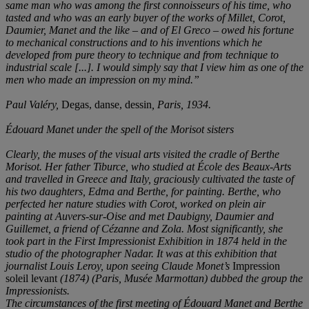
same man who was among the first connoisseurs of his time, who
tasted and who was an early buyer of the works of Millet, Corot,
Daumier, Manet and the like
‒
and of El Greco
‒
owed h
is fortune
to mechanical constructions and to his inventions which he
developed from pure theory to technique and from technique to
industrial scale [...]. I would simply say that I view him as one of the
men who made an impression on my mind.”
Paul Valé
ry,
Degas, danse, dessin
, Paris, 1934.
É
douard Manet under the spell of the Morisot sisters
Clearly, the muses of the visual arts visited the cradle of Berthe
Morisot. Her father Tiburce, who studied at É
cole des Beaux-Arts
and travelled in Greece and It
aly, graciously cultivated the taste of
his two daughters, Edma and Berthe, for painting. Berthe, who
perfected her nature studies with Corot, worked on plein air
painting at Auvers-sur-Oise and met Daubigny, Daumier and
Guillemet, a friend of Cé
zanne and Zola. Most significantly, she
took part in the First Impressionist Exhibition in 1874 held in the
studio of the photographer Nadar. It was at this exhibition that
journalist Louis Leroy, upon seeing Claude Monet
’
s
Impression
soleil levant
(1874) (Paris, Mu
sé
e Marmottan) dubbed the group the
Impressionists.
The circumstances of the first meeting of Édouard Manet and Berthe