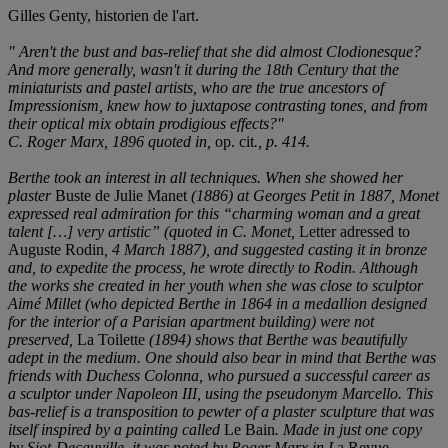
Gilles Genty, historien de l'art.
" Aren't the bust and bas-relief that she did almost Clodionesque?
And more generally, wasn't it during the 18th Century that the
miniaturists and pastel artists, who are the true ancestors of
Impressionism, knew how to juxtapose contrasting tones, and from
their optical mix obtain prodigious effects?"
C. Roger Marx, 1896 quoted in,
op. cit
., p. 414.
Berthe took an interest in all techniques. When she showed her
plaster
Buste de Julie Manet
(1886) at Georges Petit in 1887, Monet
expressed real admiration for this “charming woman and a great
talent
[
…
]
very artistic”
(quoted in C. Monet,
Letter adressed to
Auguste Rodin
, 4 March 1887
)
, and suggested casting it in bronze
and, to expedite the process, he wrote directly to Rodin. Although
the works she created in her youth when she was close to sculptor
Aimé Millet (who depicted Berthe in 1864 in a medallion designed
for the interior of a Parisian apartment building) were not
preserved,
La Toilette
(1894) shows that Berthe was beautifully
adept in the medium. One should also bear in mind that Berthe was
friends with Duchess Colonna, who pursued a successful career as
a sculptor under Napoleon III, using the pseudonym Marcello. This
bas-relief is a transposition to pewter of a plaster sculpture that was
itself inspired by a painting called
Le Bain
. Made in just one copy
by Siot-Decauville, it was noted by Roger Marx in L
a Revue