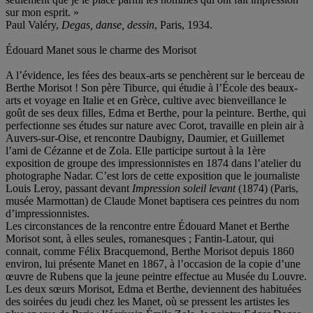
sur mon esprit. »
Paul Valéry,
Degas, danse, dessin
, Paris, 1934.
Édouard Manet sous le charme des Morisot
A l’évidence, les fées des beaux-arts se penchèrent sur le berceau de
Berthe Morisot ! Son père Tiburce, qui étudie à l’École des beaux-
arts et voyage en Italie et en Grèce, cultive avec bienveillance le
goût de ses deux filles, Edma et Berthe, pour la peinture. Berthe, qui
perfectionne ses études sur nature avec Corot, travaille en plein air à
Auvers-sur-Oise, et rencontre Daubigny, Daumier, et Guillemet
l’ami de Cézanne et de Zola. Elle participe surtout à la 1ère
exposition de groupe des impressionnistes en 1874 dans l’atelier du
photographe Nadar. C’est lors de cette exposition que le journaliste
Louis Leroy, passant devant
Impression soleil levant
(1874) (Paris,
musée Marmottan) de Claude Monet baptisera ces peintres du nom
d’impressionnistes.
Les circonstances de la rencontre entre Édouard Manet et Berthe
Morisot sont, à elles seules, romanesques ; Fantin-Latour, qui
connait, comme Félix Bracquemond, Berthe Morisot depuis 1860
environ, lui présente Manet en 1867, à l’occasion de la copie d’une
œuvre de Rubens que la jeune peintre effectue au Musée du Louvre.
Les deux sœurs Morisot, Edma et Berthe, deviennent des habituées
des soirées du jeudi chez les Manet, où se pressent les artistes les