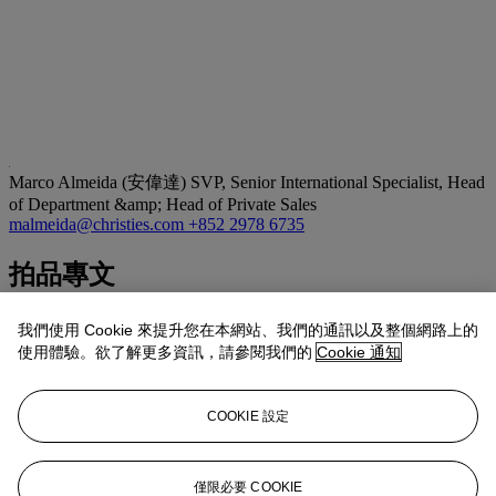
Marco Almeida (安偉達)
SVP, Senior International Specialist, Head
of Department &amp; Head of Private Sales
malmeida@christies.com
+852 2978 6735
拍品專文
宋代青白瓷梅瓶一般瓶身多以刻花修飾，如此瓶般素潔無瑕的
我們使用 Cookie 來提升您在本網站、我們的通訊以及整個網路上的
例子甚為罕見，能帶原配蓋子更為難得。此瓶線條優美，釉色
使用體驗。欲了解更多資訊，請參閱我們的
Cookie 通知
光潤，可作宋代梅瓶典範。江西安義縣南宋淳祐五年（公元
1249年）古墓中曾出土外形相似但瓶身有卷草刻花的青白瓷帶
蓋梅瓶。
COOKIE 設定
台北鴻禧美術館亦藏有外形相近的青白瓷刻如意紋帶蓋梅瓶，
見於 《中國歷代陶瓷選集》，台北，1990年，頁155。
僅限必要 COOKIE