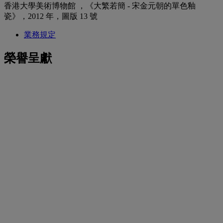
香港大學美術博物館 ，《大繁若簡 - 宋金元朝的單色釉
瓷》，2012 年，圖版 13 號
業務規定
榮譽呈獻