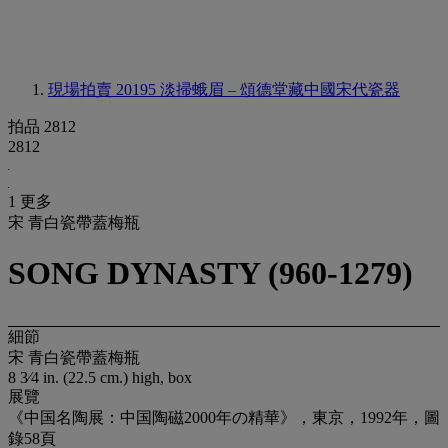
現場拍賣 20195
淡掃蛾眉 – 頌德堂藏中國宋代瓷器
拍品 2812
2812
1 更多
宋 青白瓷帶蓋梅瓶
SONG DYNASTY (960-1279)
細節
宋 青白瓷帶蓋梅瓶
8 3⁄4 in. (22.5 cm.) high, box
展覽
《中国名陶展：中国陶磁2000年の精華》，東京，1992年，圖
錄58頁