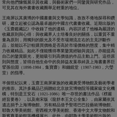
常向他們慷慨展示其收藏，與藝術家們一同鑒賞與研究作品，
可見其在海外書畫收藏圈舉足輕重的地位。
王南屏以其廣博的中國書畫與文學知識，孜孜不倦地探尋和鑽
研，建立起被公認為最卓越的中國古代書畫收藏。近期出版的
《玉齋鑑藏記》中收錄了他的遺稿，內容詳述了他極為嚴謹的
收藏原則與心得：與收藏界人士培養良好的關係，以重質不重
量為原則，用獨到的眼光及不受市場潮流左右的主見評斷作
品，並能以不計較購買價格是否高於市場價格的態度，集中精
力收藏精品。如此不僅能獲得專業鑒賞經驗與資訊，亦能提高
自己的鑒賞眼光，更能吸引到高價值的作品主動上門。這些原
則與態度，皆得自他生命中的良師益友葉恭綽及上海書畫界巨
擘孫伯淵（1898-1984，集寶齋）和錢鏡堂（1907-1983，六瑩
堂）的指導。
半個世紀以來，玉齋王南屏家族的收藏廣受博物館及藝術學者
的推崇。其許多藏品已捐贈給北京故宮博物院等國家級文化機
構，特別是王安石（1021-1086）唯一存世的書法作品《楞嚴
經旨要卷》，以及南宋版《龍舒本王文公全集》，由家屬依其
遺志捐予上海博物館。另有精品借予聖塔巴巴拉藝術博物館、
耶魯大學美術館、密西根大學美術館、香港中文大學文物館和
斯賓賽美術館等機構展出。此外，由耶魯大學美術館出版的