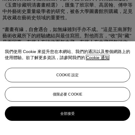
《玉齋珍藏明清書畫精選》，匯集了班宗華、高居翰、傅申等
中外藝術史重量級學者的研究，被各大學圖書館所購藏，足見
其收藏在藝術史領域的重要性。
“書畫有緣，自會遇合，如無緣雖到手亦不成。”這是王南屏對
藝術收藏所下的經驗總結與最佳寫照。對他而言，“收”與“藏”
是兩回事，有些人有法收而無力藏，有些人有力藏卻無法收；
而財富並不能保證收藏的品質與長久，因此當確定了收藏目的
我們使用 Cookie 來提升您在本網站、我們的通訊以及整個網路上的
後，便要研究“收”與“藏”的方法。王南屏中國古代書畫收藏之
使用體驗。欲了解更多資訊，請參閱我們的
Cookie 通知
成就確是達到了他那個世代的頂點，他的收藏品味和為人處事
的態度也反映出他的內在特質，體現出一種樂善好施、慷慨、
高雅以及無私的人生面貌。他超越了收藏家、鑒賞家、行家、
COOKIE 設定
文人、藝術家與學者的身分界線，獨樹一幟的人格特質，深受
親朋好友、學術界及收藏圈的敬愛。
僅限必要 COOKIE
業務規定
更多來自
中國古代書畫
全部接受
查看全部
查看全部