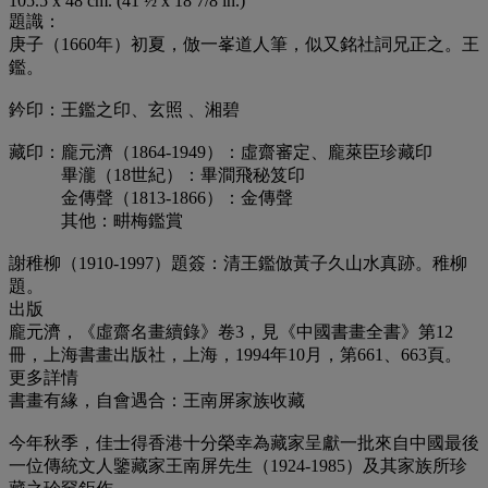
105.5 x 48 cm. (41 ½ x 18 7/8 in.)
題識：
庚子（1660年）初夏，倣一峯道人筆，似又銘社詞兄正之。王
鑑。
鈐印：王鑑之印、玄照 、湘碧
藏印：龐元濟（1864-1949）：虛齋審定、龐萊臣珍藏印
畢瀧（18世紀）：畢澗飛秘笈印
金傳聲（1813-1866）：金傳聲
其他：畊梅鑑賞
謝稚柳（1910-1997）題簽：清王鑑倣黃子久山水真跡。稚柳
題。
出版
龐元濟，《虛齋名畫續錄》卷3，見《中國書畫全書》第12
冊，上海書畫出版社，上海，1994年10月，第661、663頁。
更多詳情
書畫有緣，自會遇合：王南屏家族收藏
今年秋季，佳士得香港十分榮幸為藏家呈獻一批來自中國最後
一位傳統文人鑒藏家王南屏先生（1924-1985）及其家族所珍