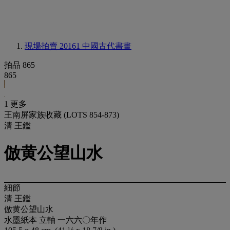
現場拍賣 20161
中國古代書畫
拍品 865
865
1 更多
王南屏家族收藏 (LOTS 854-873)
清 王鑑
倣黄公望山水
細節
清 王鑑
倣黄公望山水
水墨紙本 立軸 一六六〇年作