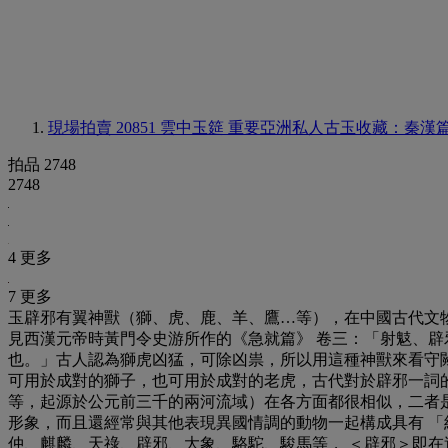
現場拍賣 20851
雲中玉筵 重要亞洲私人古玉收藏：秦漢
拍品 2748
2748
4 更多
7 更多
玉辟邪有翼神獸（獅、虎、鹿、羊、鷹…等），在中國古代文
見西漢元帝時黃門令史游所作的《急就篇》 卷三：「射鬾、辟
也。」古人認為獅虎凶猛，可除凶祟，所以用這種神獸來看守
可用於成對的獅子，也可用於成對的老虎，古代對於辟邪一詞的使
等，起源於公元前三千的兩河流域）在各方面都很相似，二者
形象，而且還經常與其他表現異國情調的動物一起構成具有 「
仲、麒麟、天祿、辟邪、大象、駱駝、駿馬等， ＜辟邪＞即在