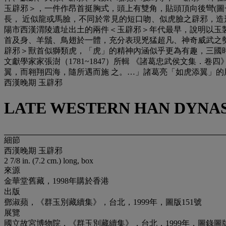
玉辟邪＞，一件作昂首挺胸式，頭上有雙角，貼頭頂向後彎(圖
長， 近似龍或馬臉，不同於常見的短口吻、似虎臉之辟邪，造
陽市西漢渭陵遺址出土的兩件＜玉辟邪＞年代最早，說明以玉
首及身、羊鬚、鳥翅於一體，充分表現兇猛超凡、神奇威武之勢
辟邪＞獸首似獅類虎，「虎」的精神內涵似乎更為有趣，三國
文獻學家家張澍（1781~1847）所輯 《諸葛忠武侯文集
翼，而翱翔四海，隨所遇而施 之。…」諸葛亮「如虎添翼」的
西漢晚期 玉辟邪
LATE WESTERN HAN DYNAST
細節
西漢晚期 玉辟邪
2 7/8 in. (7.2 cm.) long, box
來源
金華堂舊藏，1998年購於香港
出版
鄧淑蘋，《群玉別藏續集》，台北，1999年，圖版151號
展覽
國立故宮博物院，《群玉別藏續集》，台北，1999年，圖錄圖版