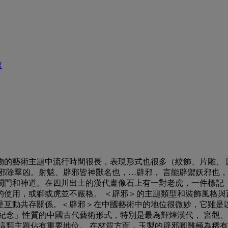
篇
物的藝術主題中流行時間很長，表現形式也很多（紋飾、片雕、 
邪除羣凶。射鬾、辟邪皆神獸名也，…辟邪， 言能辟禦妖邪也
闕門和神道。在四川出土的漢代畫像石上有一對老虎，一件標記「
用，或獅或虎並不嚴格。 ＜辟邪＞的主題類型和裝飾風格與西亞和
是互動共存關係。＜辟邪＞在中國藝術中的地位很微妙，它雖是
紀念」性質的中國古代藝術形式，特別是最為輝煌漢代， 宮觀
這類主題佔有重要地位。 在材質方面，玉製的辟邪圓雕極為稀有而