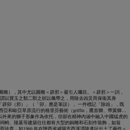
圓雕），其中尤以圓雕＜辟邪＞最引人囑目。＜辟邪＞一詞，
，謂以寶玉之類二獸之狀以佩帶之，用除去凶災而保衞其身
辟卯（邪）」（「卯」應是筆誤）， 一件標記「除凶」，既
歐亞草原流行的格里芬藝術（griffin，鷹首獅、帶翼獅…
以外來的獅子形象作為依托，但卻在精神內涵中融入中國猛虎的
、祠畤、陵墓等建築往往都有大型的銅雕和石刻作裝飾，如翁
珍貴，如1966 年在陝西省咸陽市西漢渭陵遺址出土了兩件＜