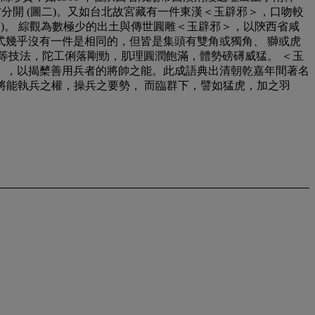
分開 (圖二)。又如台北故宮藏有一件東漢＜玉辟邪＞，口吻較
)。 綜觀為數極少的出土與傳世圓雕＜玉辟邪＞，以陝西省咸
幾乎沒有一件是相同的，但皆是集頭有雙角或獨角、 獅或虎
等技法，陀工俐落剛勁，肌理圓潤飽滿，體勢磅礡威猛。 ＜玉
」，以揭櫫善用兵者的將帥之能。此成語典出清朝乾嘉年間著名
。將能執兵之權，操兵之要勢， 而臨群下，譬如猛虎，加之羽