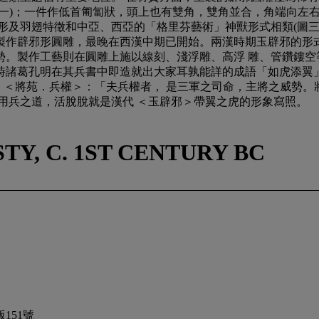
一)；一件作低首匍匐狀，頭上也有雙角，雙角並合，角端向左右
形及羽翅特徵和中亞、西亞的「格里芬藝術」神獸形式相類(圖三
製作辟邪形圓雕，最晚在西漢中期已開始。兩漢時期玉辟邪的形式
。製作工藝則在圓雕上施以線刻、淺浮雕、高浮 雕、管鑽鏤空
時諸葛孔明在其兵書中即造就出大家耳孰能詳的成語「如虎添翼
．卷四》＜將苑．兵權＞：「夫兵權者， 是三軍之司命，主將之威勢
用兵之道，活脫脫就是漢代 ＜玉辟邪＞帶翼之虎的形象寫照。
Y, C. 1ST CENTURY BC
151號