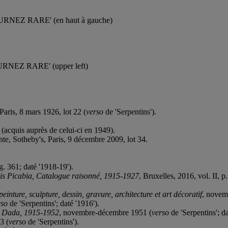
n 'TOURNEZ RARE' (en haut à gauche)
 'TOURNEZ RARE' (upper left)
Paris, 8 mars 1926, lot 22 (
verso
de 'Serpentins').
 (acquis auprès de celui-ci en 1949).
nte, Sotheby's, Paris, 9 décembre 2009, lot 34.
ig. 361; daté '1918-19').
is Picabia, Catalogue raisonné, 1915-1927
, Bruxelles, 2016, vol. II, p
nture, sculpture, dessin, gravure, architecture et art décoratif
, novem
rso
de 'Serpentins'; daté '1916').
e Dada, 1915-1952
, novembre-décembre 1951 (
verso
de 'Serpentins'; d
3 (
verso
de 'Serpentins').