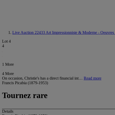
Live Auction 22433
Art Impressionniste & Moderne - Oeuvres ch
Lot 4
4
1 More
4 More
On occasion, Christie's has a direct financial int…
Read more
Francis Picabia (1879-1953)
Tournez rare
Details