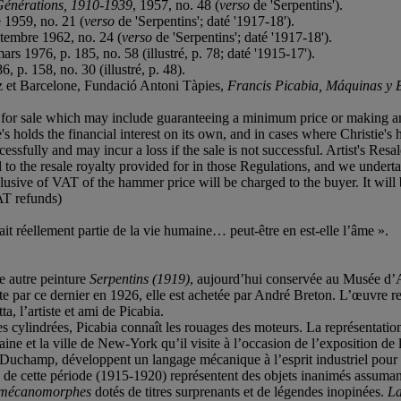
Générations, 1910-1939
, 1957, no. 48 (
verso
de 'Serpentins').
 1959, no. 21 (
verso
de 'Serpentins'; daté '1917-18').
eptembre 1962, no. 24 (
verso
de 'Serpentins'; daté '1917-18').
mars 1976, p. 185, no. 58 (illustré, p. 78; daté '1915-17').
6, p. 158, no. 30 (illustré, p. 48).
z et Barcelone, Fundació Antoni Tàpies,
Francis Picabia, M
áquinas y 
ned for sale which may include guaranteeing a minimum price or making a
's holds the financial interest on its own, and in cases where Christie's h
ccessfully and may incur a loss if the sale is not successful. Artist's Res
 to the resale royalty provided for in those Regulations, and we undertak
usive of VAT of the hammer price will be charged to the buyer. It will 
AT refunds)
it réellement partie de la vie humaine… peut-être en est-elle l’âme ».
e autre peinture
Serpentins (1919)
, aujourd’hui conservée au Musée d’Art
 par ce dernier en 1926, elle est achetée par André Breton. L’œuvre re
, l’artiste et ami de Picabia.
s cylindrées, Picabia connaît les rouages des moteurs. La représentat
aine et la ville de New-York qu’il visite à l’occasion de l’exposition de l
cel Duchamp, développent un langage mécanique à l’esprit industriel pour
de cette période (1915-1920) représentent des objets inanimés assuman
mécanomorphes
dotés de titres surprenants et de légendes inopinées.
La