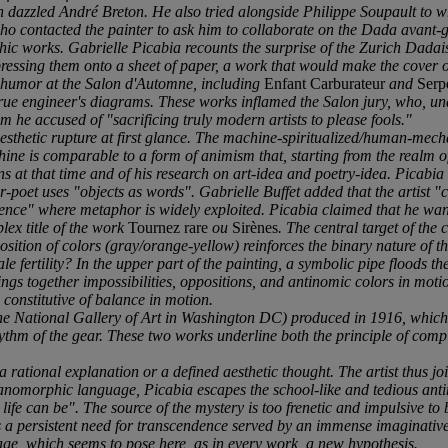
 dazzled André Breton. He also tried alongside Philippe Soupault to wri
 who contacted the painter to ask him to collaborate on the Dada avan
ic works. Gabrielle Picabia recounts the surprise of the Zurich Dadais
pressing them onto a sheet of paper, a work that would make the cover o
c humor at the Salon d'Automne, including
Enfant Carburateur
and
Serpe
 true engineer's diagrams. These works inflamed the Salon jury, who, u
hom he accused of "sacrificing truly modern artists to please fools."
sthetic rupture at first glance. The machine-spiritualized/human-mech
hine is comparable to a form of animism that, starting from the realm o
s at that time and of his research on art-idea and poetry-idea. Picabia 
oet uses "objects as words". Gabrielle Buffet added that the artist "cop
tence" where metaphor is widely exploited. Picabia claimed that he wa
lex title of the work
Tournez rare
ou
Sirènes
. The central target of the
opposition of colors (gray/orange-yellow) reinforces the binary nature
 fertility? In the upper part of the painting, a symbolic pipe floods th
gs together impossibilities, oppositions, and antinomic colors in motion
s constitutive of balance in motion.
he National Gallery of Art in Washington DC) produced in 1916, which 
ythm of the gear. These two works underline both the principle of comp
rational explanation or a defined aesthetic thought. The artist thus joi
nomorphic language, Picabia escapes the school-like and tedious antino
ife can be". The source of the mystery is too frenetic and impulsive t
 a persistent need for transcendence served by an immense imaginative ca
age, which seems to pose here, as in every work, a new hypothesis.