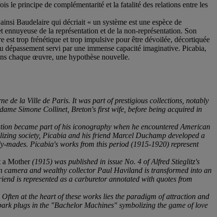
 le principe de complémentarité et la fatalité des relations entre les
 ainsi Baudelaire qui décriait « un système est une espèce de
 ennuyeuse de la représentation et de la non-représentation. Son
 est trop frénétique et trop impulsive pour être dévoilée, décortiquée
du dépassement servi par une immense capacité imaginative. Picabia,
 dans chaque œuvre, une hypothèse nouvelle.
 de la Ville de Paris. It was part of prestigious collections, notably
me Simone Collinet, Breton's first wife, before being acquired in
ntation became part of his iconography when he encountered American
alizing society, Picabia and his friend Marcel Duchamp developed a
ady-mades. Picabia's works from this period (1915-1920) represent
t a Mother
(1915) was published in issue No. 4 of Alfred Stieglitz's
ken camera and wealthy collector Paul Haviland is transformed into an
friend is represented as a carburetor annotated with quotes from
. Often at the heart of these works lies the paradigm of attraction and
 spark plugs in the "Bachelor Machines" symbolizing the game of love