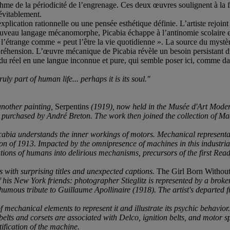
me de la périodicité de l’engrenage. Ces deux œuvres soulignent à la fois
névitablement.
lication rationnelle ou une pensée esthétique définie. L’artiste rejoint
uveau langage mécanomorphe, Picabia échappe à l’antinomie scolaire et
’étrange comme « peut l’être la vie quotidienne ». La source du mystère
préhension. L’œuvre mécanique de Picabia révèle un besoin persistant 
tion du réel en une langue inconnue et pure, qui semble poser ici, comme
y part of human life... perhaps it is its soul."
 another painting,
Serpentins
(1919), now held in the Musée d'Art Moderne
urchased by André Breton. The work then joined the collection of Mada
 Picabia understands the inner workings of motors. Mechanical represe
ion of 1913. Impacted by the omnipresence of machines in this industri
ations of humans into delirious mechanisms, precursors of the first Re
 with surprising titles and unexpected captions.
The Girl Born Withou
of his New York friends: photographer Stieglitz is represented by a bro
thumous tribute to Guillaume Apollinaire (1918). The artist's departed 
 mechanical elements to represent it and illustrate its psychic behavior
 belts and corsets are associated with Delco, ignition belts, and motor
tification of the machine.