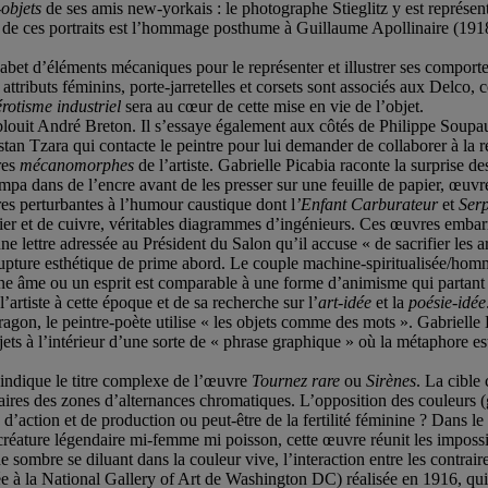
-objets
de ses amis new-yorkais : le photographe Stieglitz y est représent
e ces portraits est l’hommage posthume à Guillaume Apollinaire (1918). 
habet d’éléments mécaniques pour le représenter et illustrer ses compor
 attributs féminins, porte-jarretelles et corsets sont associés aux Delco
érotisme industriel
sera au cœur de cette mise en vie de l’objet.
louit André Breton. Il s’essaye également aux côtés de Philippe Soupaul
tan Tzara qui contacte le peintre pour lui demander de collaborer à l
res
mécanomorphes
de l’artiste. Gabrielle Picabia raconte la surprise d
mpa dans de l’encre avant de les presser sur une feuille de papier, œuvre
s perturbantes à l’humour caustique dont l
’Enfant Carburateur
et
Serp
cier et de cuivre, véritables diagrammes d’ingénieurs. Ces œuvres embarr
e lettre adressée au Président du Salon qu’il accuse « de sacrifier les 
 rupture esthétique de prime abord. Le couple machine-spiritualisée/h
e âme ou un esprit est comparable à une forme d’animisme qui partant 
rtiste à cette époque et de sa recherche sur l’
art-idée
et la
poésie-idée
on, le peintre-poète utilise « les objets comme des mots ». Gabrielle B
ts à l’intérieur d’une sorte de « phrase graphique » où la métaphore est 
indique le titre complexe de l’œuvre
Tournez rare
ou
Sirènes
. La cible
naires des zones d’alternances chromatiques. L’opposition des couleurs (
action et de production ou peut-être de la fertilité féminine ? Dans l
e, créature légendaire mi-femme mi poisson, cette œuvre réunit les impos
de sombre se diluant dans la couleur vive, l’interaction entre les contrai
e à la National Gallery of Art de Washington DC) réalisée en 1916, qui