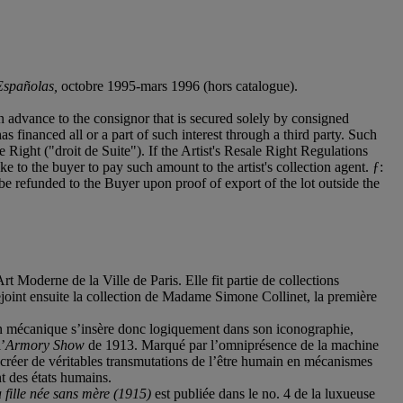
Españolas
,
octobre 1995-mars 1996 (hors catalogue).
n advance to the consignor that is secured solely by consigned
as financed all or a part of such interest through a third party. Such
ale Right ("droit de Suite"). If the Artist's Resale Right Regulations
e to the buyer to pay such amount to the artist's collection agent. ƒ:
be refunded to the Buyer upon proof of export of the lot outside the
 Moderne de la Ville de Paris. Elle fit partie de collections
joint ensuite la collection de Madame Simone Collinet, la première
ion mécanique s’insère donc logiquement dans son iconographie,
’
Armory Show
de 1913. Marqué par l’omniprésence de la machine
 créer de véritables transmutations de l’être humain en mécanismes
t des états humains.
 fille née sans mère (1915)
est publiée dans le no. 4 de la luxueuse