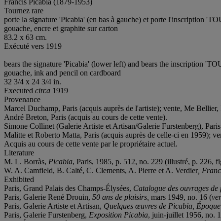
Francis Picabia (1879-1953)
Tournez rare
porte la signature 'Picabia' (en bas à gauche) et porte l'inscriptio
gouache, encre et graphite sur carton
83.2 x 63 cm.
Exécuté vers 1919
bears the signature 'Picabia' (lower left) and bears the inscription
gouache, ink and pencil on cardboard
32 3/4 x 24 3/4 in.
Executed
circa
1919
Provenance
Marcel Duchamp, Paris (acquis auprès de l'artiste); vente, Me Bellier, 
André Breton, Paris (acquis au cours de cette vente).
Simone Collinet (Galerie Artiste et Artisan/Galerie Furstenberg), Paris
Malitte et Roberto Matta, Paris (acquis auprès de celle-ci en 1959); ve
Acquis au cours de cette vente par le propriétaire actuel.
Literature
M. L. Borràs,
Picabia
, Paris, 1985, p. 512, no. 229 (illustré, p. 226, f
W. A. Camfield, B. Calté, C. Clements, A. Pierre et A. Verdier
, Franc
Exhibited
Paris, Grand Palais des Champs-Élysées,
Catalogue des ouvrages de pei
Paris, Galerie René Drouin,
50 ans de plaisirs,
mars 1949, no. 16 (
ve
Paris, Galerie Artiste et Artisan,
Quelques œuvres de Picabia, Époqu
Paris, Galerie Furstenberg,
Exposition Picabia
, juin-juillet 1956, no. 1