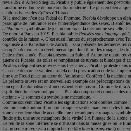
revue
291
d’Alfred Stieglitz. Picabia y publie également des
portraits
transformé en lampe de bureau ultra-moderne ! Le plus emblématique d
citations issues des
Epîtres
d’Horace.
Si la machine n’est pas l’idéal de l’homme, Picabia développe un alp
paradigme de l’attirance et de l’interdépendance des sexes. Bientôt les
célibataires
symbolisant le jeu amoureux et la mécanique sexuelle. L’
De retour à Paris en 1919, Picabia publie
Pensées sans langage
qui éb
contrôle de la raison
».
C’est aussi l’année du rapprochement avec Tris
organisée à la Kunsthaus de Zurich, Tzara présente les dernières œuv
occupé à démonter un réveil mécanique dont il prit les rouages, les tre
Cette même année, Picabia présente au Salon d’Automne quatre œuvre
guerre de Picabia, les toiles se remplissent de tuyaux et blindages d’a
Picabia, relèguent ses œuvres sous l’escalier… Picabia proteste dans un
Car cette démarche va bien au-delà de la provocation et de la simple
âme que Freud place au cœur de l’animisme. Conférer à la machine un
La présente œuvre est un merveilleux exemple des préoccupations de l’a
concepts d’automatisme, d’inconscient et de hasard. Comme le dira Arag
esprit littéraire et symbolique »… Picabia compose et connecte des obje
atteigne « le sommet du symbolisme mécanique. »
Comme souvent chez Picabia les significations sont doubles comme l’
féminin centré autour d’un point rouge et se déclinant en cercles limi
zone de couleur chaude accueille une mécanique de rouages, symbole d’
fluide gris, une autre métaphore de la virilité ? A l’image de la sirèn
Le feu de la zone inférieure se diffusant dans la masse grise ou le flui
La présente œuvre est à rapprocher de
Machine tournez vite
(conservé