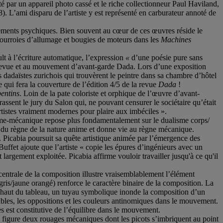
é par un appareil photo cassé et le riche collectionneur Paul Haviland,
L’ami disparu de l’artiste y est représenté en carburateur annoté de
tements psychiques. Bien souvent au cœur de ces œuvres réside le
, courroies d’allumage et bougies de moteurs dans les
Machines
t à l’écriture automatique, l’expression
«
d’une poésie pure sans
a revue et au mouvement d’avant-garde Dada. Lors d’une exposition
es dadaïstes zurichois qui trouvèrent le peintre dans sa chambre d’hôtel
 qui fera la couverture de l’édition 4/5 de la revue
Dada
!
entins
. Loin de la pate coloriste et orphique de l’œuvre d’avant-
assent le jury du Salon qui, ne pouvant censurer le sociétaire qu’était
artistes vraiment modernes pour plaire aux imbéciles ».
omme-mécanique repose plus fondamentalement sur le dualisme corps/
du règne de la nature anime et donne vie au règne mécanique.
. Picabia poursuit sa quête artistique animée par l’émergence des
uffet ajoute que l’artiste « copie les épures d’ingénieurs avec un
largement exploitée. Picabia affirme vouloir travailler jusqu'à ce qu'il
 centrale de la composition illustre vraisemblablement l’élément
gris/jaune orangé) renforce le caractère binaire de la composition. La
e haut du tableau, un tuyau symbolique inonde la composition d’un
sibles, les oppositions et les couleurs antinomiques dans le mouvement.
res est constitutive de l’équilibre dans le mouvement.
 figure deux rouages mécaniques dont les picots s’imbriquent au point