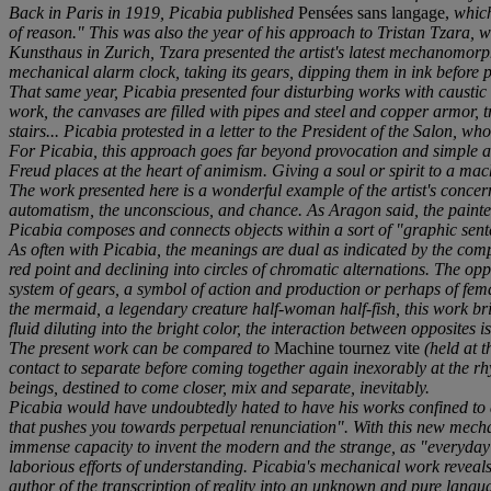
Back in Paris in 1919, Picabia published
Pensées sans langage,
which
of reason." This was also the year of his approach to Tristan Tzara,
Kunsthaus in Zurich, Tzara presented the artist's latest mechanomorph
mechanical alarm clock, taking its gears, dipping them in ink before 
That same year, Picabia presented four disturbing works with causti
work, the canvases are filled with pipes and steel and copper armor,
stairs... Picabia protested in a letter to the President of the Salon, w
For Picabia, this approach goes far beyond provocation and simple ae
Freud places at the heart of animism. Giving a soul or spirit to a mac
The work presented here is a wonderful example of the artist's concern
automatism, the unconscious, and chance. As Aragon said, the painter-p
Picabia composes and connects objects within a sort of "graphic sen
As often with Picabia, the meanings are dual as indicated by the comp
red point and declining into circles of chromatic alternations. The 
system of gears, a symbol of action and production or perhaps of female
the mermaid, a legendary creature half-woman half-fish, this work brin
fluid diluting into the bright color, the interaction between opposites i
The present work can be compared to
Machine tournez vite
(held at t
contact to separate before coming together again inexorably at the rh
beings, destined to come closer, mix and separate, inevitably.
Picabia would have undoubtedly hated to have his works confined to a 
that pushes you towards perpetual renunciation". With this new mecha
immense capacity to invent the modern and the strange, as "everyday l
laborious efforts of understanding. Picabia's mechanical work reveals
author of the transcription of reality into an unknown and pure langu