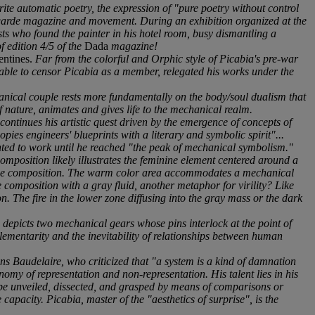
te automatic poetry, the expression of "pure poetry without control
t-garde magazine and movement. During an exhibition organized at the
ts who found the painter in his hotel room, busy dismantling a
f edition 4/5 of the
Dada
magazine!
ntines.
Far from the colorful and Orphic style of Picabia's pre-war
nable to censor Picabia as a member, relegated his works under the
anical couple rests more fundamentally on the body/soul dualism that
f nature, animates and gives life to the mechanical realm.
continues his artistic quest driven by the emergence of concepts of
ies engineers' blueprints with a literary and symbolic spirit"...
nted to work until he reached "the peak of mechanical symbolism."
 composition likely illustrates the feminine element centered around a
 of the composition. The warm color area accommodates a mechanical
e composition with a gray fluid, another metaphor for virility? Like
. The fire in the lower zone diffusing into the gray mass or the dark
depicts two mechanical gears whose pins interlock at the point of
lementarity and the inevitability of relationships between human
ns Baudelaire, who criticized that "a system is a kind of damnation
my of representation and non-representation. His talent lies in his
o be unveiled, dissected, and grasped by means of comparisons or
pacity. Picabia, master of the "aesthetics of surprise", is the