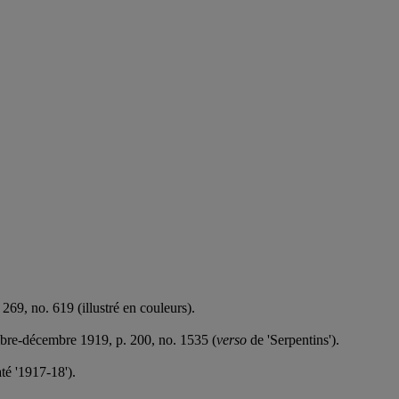
. 269, no. 619 (illustré en couleurs).
bre-décembre 1919, p. 200, no. 1535 (
verso
de 'Serpentins').
até '1917-18').