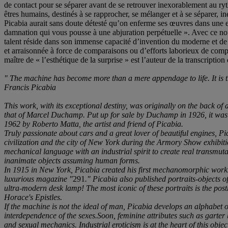
de contact pour se séparer avant de se retrouver inexorablement au ryth
êtres humains, destinés à se rapprocher, se mélanger et à se séparer, i
Picabia aurait sans doute détesté qu’on enferme ses œuvres dans une exp
damnation qui vous pousse à une abjuration perpétuelle ». Avec ce no
talent réside dans son immense capacité d’invention du moderne et de l
et arraisonnée à force de comparaisons ou d’efforts laborieux de com
maître de « l’esthétique de la surprise » est l’auteur de la transcrip
" The machine has become more than a mere appendage to life. It is trul
Francis Picabia
This work, with its exceptional destiny, was originally on the back of
that of Marcel Duchamp. Put up for sale by Duchamp in 1926, it was p
1962 by Roberto Matta, the artist and friend of Picabia.
Truly passionate about cars and a great lover of beautiful engines,
civilization and the city of New York during the Armory Show exhibit
mechanical language with an industrial spirit to create real transmut
inanimate objects assuming human forms.
In 1915 in New York, Picabia created his first mechanomorphic works
luxurious magazine "
291
." Picabia also published portraits-objects 
ultra-modern desk lamp! The most iconic of these portraits is the pos
Horace's Epistles.
If the machine is not the ideal of man, Picabia develops an alphabet of
interdependence of the sexes.Soon, feminine attributes such as garter
and sexual mechanics. Industrial eroticism is at the heart of this objec