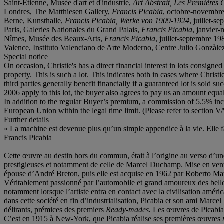
Saint-Étienne, Musée d'art et d'industrie,
Art Abstrait, Les Premières 
Londres, The Matthiesen Gallery,
Francis Picabia
, octobre-novembre
Berne, Kunsthalle,
Francis Picabia, Werke von 1909-1924
, juillet-s
Paris, Galeries Nationales du Grand Palais,
Francis Picabia
, janvier-
Nîmes, Musée des Beaux-Arts,
Francis Picabia
, juillet-septembre 198
Valence, Instituto Valenciano de Arte Moderno, Centre Julio Gonzàle
Special notice
On occasion, Christie's has a direct financial interest in lots consig
property. This is such a lot. This indicates both in cases where Christie
third parties generally benefit financially if a guaranteed lot is sold su
2006 apply to this lot, the buyer also agrees to pay us an amount equal
In addition to the regular Buyer’s premium, a commission of 5.5% incl
European Union within the legal time limit. (Please refer to section V
Further details
« La machine est devenue plus qu’un simple appendice à la vie. Elle fa
Francis Picabia
Cette œuvre au destin hors du commun, était à l’origine au verso d’un
prestigieuses et notamment de celle de Marcel Duchamp. Mise en vente
épouse d’André Breton, puis elle est acquise en 1962 par Roberto Matta
Véritablement passionné par l’automobile et grand amoureux des belle
notamment lorsque l’artiste entra en contact avec la civilisation améric
dans cette société en fin d’industrialisation, Picabia et son ami Mar
délirants, prémices des premiers
Ready-mades.
Les œuvres de Picabia 
C’est en 1915 à New-York, que Picabia réalise ses premières œuvres