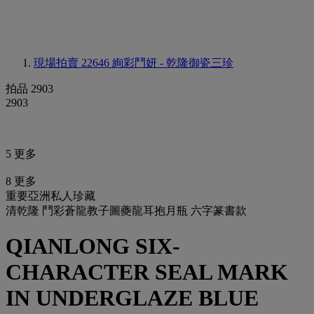
現場拍賣 22646
絢彩鬥妍 - 乾隆御瓷三珍
拍品 2903
2903
5 更多
8 更多
重要亞洲私人珍藏
清乾隆 鬥彩蒼龍教子圖夔龍耳抱月瓶 六字篆書款
QIANLONG SIX-
CHARACTER SEAL MARK
IN UNDERGLAZE BLUE