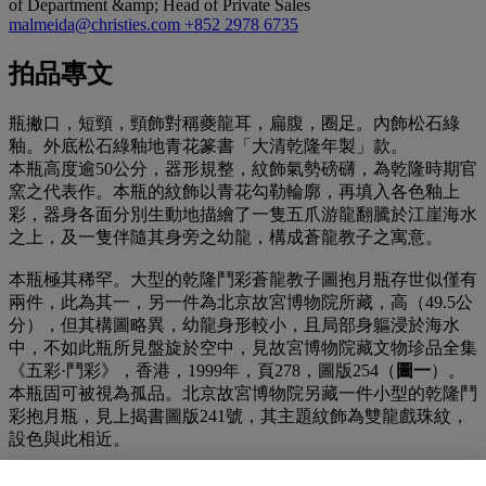
of Department &amp; Head of Private Sales
malmeida@christies.com
+852 2978 6735
拍品專文
瓶撇口，短頸，頸飾對稱夔龍耳，扁腹，圈足。內飾松石綠
釉。外底松石綠釉地青花篆書「大清乾隆年製」款。
本瓶高度逾50公分，器形規整，紋飾氣勢磅礴，為乾隆時期官
窯之代表作。本瓶的紋飾以青花勾勒輪廓，再填入各色釉上
彩，器身各面分別生動地描繪了一隻五爪游龍翻騰於江崖海水
之上，及一隻伴隨其身旁之幼龍，構成蒼龍教子之寓意。
本瓶極其稀罕。大型的乾隆鬥彩蒼龍教子圖抱月瓶存世似僅有
兩件，此為其一，另一件為北京故宮博物院所藏，高（49.5公
分），但其構圖略異，幼龍身形較小，且局部身軀浸於海水
中，不如此瓶所見盤旋於空中，見故宮博物院藏文物珍品全集
《五彩·鬥彩》，香港，1999年，頁278，圖版254（
圖一
）。
本瓶固可被視為孤品。北京故宮博物院另藏一件小型的乾隆鬥
彩抱月瓶，見上揭書圖版241號，其主題紋飾為雙龍戲珠紋，
設色與此相近。
其他乾隆鬥彩抱月瓶皆為單龍，包括區百齡珍藏中一對，其