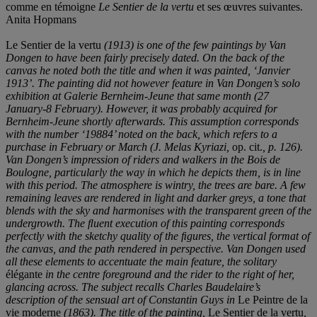
comme en témoigne
Le Sentier de la vertu
et ses œuvres suivantes.
Anita Hopmans
Le Sentier de la vertu
(1913) is one of the few paintings by Van
Dongen to have been fairly precisely dated. On the back of the
canvas he noted both the title and when it was painted, ‘Janvier
1913’. The painting did not
however feature in Van Dongen’s solo
exhibition at Galerie Bernheim-Jeune that same month (27
January-8 February). However, it was probably acquired for
Bernheim-Jeune shortly afterwards. This assumption corresponds
with the number ‘19884’ noted on the back, which refers to a
purchase in February or
March (J. Melas Kyriazi,
op. cit.
, p. 126).
Van Dongen’s impression of riders and walkers in the Bois de
Boulogne, particularly the way in which he depicts them, is in line
with this period. The atmosphere is wintry, the trees are bare. A few
remaining leaves are rendered in light and darker greys, a tone that
blends with the sky and harmonises with the transparent green of the
undergrowth. The
ﬂ
uent execution of this painting corresponds
perfectly with the sketchy quality of the
ﬁ
gures, the vertical format of
the canvas, and the path rendered in perspective. Van Dongen used
all these elements to accentuate the main feature, the solitary
élégante
in the centre foreground and the rider to the right of her,
glancing across. The subject recalls Charles Baudelaire’s
description of the sensual art of Constantin Guys in
Le Peintre de la
vie moderne
(1863). The title of the painting,
Le Sentier de la vertu
,