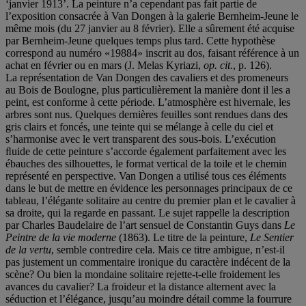
‘janvier 1913’. La peinture n’a cependant pas fait partie de
l’exposition consacrée à Van Dongen à la galerie Bernheim-Jeune le
même mois (du 27 janvier au 8 février). Elle a sûrement été acquise
par Bernheim-Jeune quelques temps plus tard. Cette hypothèse
correspond au numéro «19884» inscrit au dos, faisant référence à un
achat en février ou en mars (J. Melas Kyriazi,
o
p
.
c
i
t
.
, p. 126).
La représentation de Van Dongen des cavaliers et des promeneurs
au Bois de Boulogne, plus particulièrement la manière dont il les a
peint, est conforme à cette période. L’atmosphère est hivernale, les
arbres sont nus. Quelques dernières feuilles sont rendues dans des
gris clairs et foncés, une teinte qui se mélange à celle du ciel et
s’harmonise avec le vert transparent des sous-bois. L’exécution
ﬂuide de cette peinture s’accorde également parfaitement avec les
ébauches des silhouettes, le format vertical de la toile et le chemin
représenté en perspective. Van Dongen a utilisé tous ces éléments
dans le but de mettre en évidence les personnages principaux de ce
tableau, l’élégante solitaire au centre du premier plan et le cavalier à
sa droite, qui la regarde en passant. Le sujet rappelle la description
par Charles Baudelaire de l’art sensuel de Constantin Guys dans
Le
Peintre de la vie moderne
(1863). Le titre de la peinture,
Le Sentier
de la vertu
, semble contredire cela. Mais ce titre ambigue, n’est-il
pas justement un commentaire ironique du caractère indécent de la
scène? Ou bien la mondaine solitaire rejette-t-elle froidement les
avances du cavalier? La froideur et la distance alternent avec la
séduction et l’élégance, jusqu’au moindre détail comme la fourrure