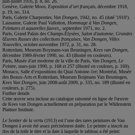
juin-juillet 1916, p. 8, no. 26.
Genève, Galerie Moos,
Exposition d’art français
, décembre 1918,
p. 19, no. 314.
Paris, Galerie Charpentier,
Van Dongen
, 1942, no. 45 (daté '1910').
Lausanne, Galerie Paul Vallotton,
Hommage à Van Dongen,
Peintures et aquarelles fauves,
, septembre 1971, no. 2.
Paris, Grand Palais des Champs-Élysées
, Salon d'automne, Grandes
Œuvres Russes des collections françaises, Van Dongen, Villes
Nouvelles,
octobre-novembre 1972, p. 31, no. 28.
Rotterdam, Museum Boymans-van Beuningen,
Kees van Dongen
,
décembre 1989-février 1990, no. 43 (illustré en couleurs).
Paris, Musée d'art moderne de la ville de Paris,
Van Dongen, Le
Peintre
, mars-juin 1990, p. 168 et 257 (illustré en couleurs, p. 169).
Monaco, Salle d’expositions du Quai Antoine-1er; Montréal, Musée
des Beaux-Arts et Rotterdam, Museum Boijmans Van Beuningen,
Kees Van Dongen
, juin 2008-août 2009, p. 335, no. 189 (illustré en
couleurs, p. 275).
Further details
Cette œuvre sera incluse au catalogue raisonné en ligne de l'œuvre
de Kees van Dongen actuellement en préparation par le Wildenstein
Plattner Institute.
Le
Sentier de la vertu
(1913) est l’une des rares peintures de Van
Dongen à avoir été assez précisément datée. Le peintre a inscrit au
dos de la toile le titre et la date à laquelle le tableau a été peint: