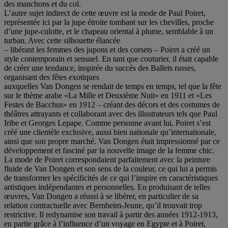
des manchons et du col.
L’autre sujet indirect de cette œuvre est la mode de Paul Poiret,
représentée ici par la jupe étroite tombant sur les chevilles, proche
d’une jupe-culotte, et le chapeau oriental à plume, semblable à un
turban. Avec cette silhouette élancée
– libérant les femmes des jupons et des corsets – Poiret a créé un
style contemporain et sensuel. En tant que couturier, il était capable
de créer une tendance, inspirée du succès des Ballets russes,
organisant des fêtes exotiques
auxquelles Van Dongen se rendait de temps en temps, tel que la fête
sur le thème arabe «La Mille et Deuxième Nuit» en 1911 et «Les
Festes de Bacchus» en 1912 – créant des décors et des costumes de
théâtres attrayants et collaborant avec des illustrateurs tels que Paul
Iribe et Georges Lepape. Comme personne avant lui, Poiret s’est
créé une clientèle exclusive, aussi bien nationale qu’internationale,
ainsi que son propre marché. Van Dongen était impressionné par ce
développement et fasciné par la nouvelle image de la femme chic.
La mode de Poiret correspondaient parfaitement avec la peinture
fluide de Van Dongen et son sens de la couleur, ce qui lui a permis
de transformer les spécificités de ce qui l’inspire en caractéristiques
artistiques indépendantes et personnelles. En produisant de telles
œuvres, Van Dongen a réussi à se libérer, en particulier de sa
relation contractuelle avec Bernheim-Jeune, qu’il trouvait trop
restrictive. Il redynamise son travail à partir des années 1912-1913,
en partie grâce à l’influence d’un voyage en Egypte et à Poiret,