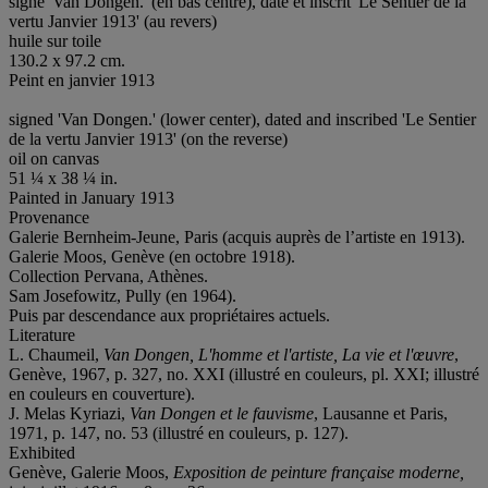
signé 'Van Dongen.' (en bas centre), daté et inscrit 'Le Sentier de la
vertu Janvier 1913' (au revers)
huile sur toile
130.2 x 97.2 cm.
Peint en janvier 1913
signed 'Van Dongen.' (lower center), dated and inscribed 'Le Sentier
de la vertu Janvier 1913' (on the reverse)
oil on canvas
51 ¼ x 38 ¼ in.
Painted in January 1913
Provenance
Galerie Bernheim-Jeune, Paris (acquis auprès de l’artiste en 1913).
Galerie Moos, Genève (en octobre 1918).
Collection Pervana, Athènes.
Sam Josefowitz, Pully (en 1964).
Puis par descendance aux propriétaires actuels.
Literature
L. Chaumeil,
Van Dongen, L'homme et l'artiste, La vie et l'œuvre
,
Genève, 1967, p. 327, no. XXI (illustré en couleurs, pl. XXI; illustré
en couleurs en couverture).
J. Melas Kyriazi,
Van Dongen et le fauvisme
, Lausanne et Paris,
1971, p. 147, no. 53 (illustré en couleurs, p. 127).
Exhibited
Genève, Galerie Moos,
Exposition de peinture française moderne,