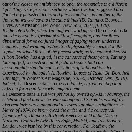
out of the closet, you might say, to open the rectangles to a different
light. They were prismatic surfaces where I veiled, suggested and
floated my persistent icons and preoccupations, in another of the
thousand ways of saying the same things’ (D. Tanning,
Between
Lives, An Artist and Her World
, New York, 2001, p. 178).
By the late-1960s, when Tanning was working on
Descente dans la
rue
, she began to experiment with soft sculpture, and her three-
dimensional forms conjured images of gaping maws, undersea
creatures, and writhing bodies. Such physicality is invoked in the
supple, entwined forms of the present work; as the cultural theorist
Alison Rowley has argued, in the canvases of these years, Tanning
‘attempt[ed] a construction of pictorial space that can
accommodate simultaneous sensations of sighi and touch as
experienced by the body’ (A. Rowley, ‘Lapses of Taste, On Dorothea
Tanning’, in
Women’s Art Magazine
, No. 66, October 1995, p. 18).
Indeed,
La Descente dans la rue
is a tactile, carnal painting that
calls out for a multisensorial engagement.
La Descente dans la rue
was previously owned by Alain Jouffroy, the
celebrated poet and writer who championed Surrealism. Jouffroy
also regularly wrote about and reviewed Tanning’s exhibitions. In
March of 1974, he interviewed the artist, and the conceptual
framework of Tanning’s 2018 retrospective, held at the Museo
Nacional Centro de Arte Reina Sofía, Madrid, and Tate Modern,
London, was inspired by this conversation. For Jouffroy, the
experience of Tanning’s art was formidable. As he wrote, ‘When I