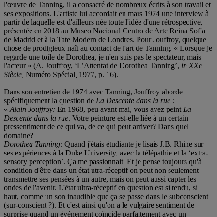
l'œuvre de Tanning, il a consacré de nombreux écrits à son travail et
ses expositions. L'artiste lui accordait en mars 1974 une interview à
partir de laquelle est d'ailleurs née toute l'idée d'une rétrospective,
présentée en 2018 au Museo Nacional Centro de Arte Reina Sofía
de Madrid et à la Tate Modern de Londres. Pour Jouffroy, quelque
chose de prodigieux naît au contact de l'art de Tanning. « Lorsque je
regarde une toile de Dorothea, je n'en suis pas le spectateur, mais
l'acteur » (A. Jouffroy, ‘L’Attentat de Dorothea Tanning’,
in XXe
Siècle,
Numéro Spécial
,
1977, p. 16).
Dans son entretien de 1974 avec Tanning, Jouffroy aborde
spécifiquement la question de
La Descente dans la rue :
«
Alain Jouffroy:
En 1968, peu avant mai, vous avez peint
La
Descente dans la rue
. Votre peinture est-elle liée à un certain
pressentiment de ce qui va, de ce qui peut arriver? Dans quel
domaine?
Dorothea Tanning:
Quand j'étais étudiante je lisais J.B. Rhine sur
ses expériences à la Duke University, avec la télépathie et la ‘extra-
sensory perception’. Ça me passionnait. Et je pense toujours qu'à
condition d'être dans un état utra-réceptif on peut non seulement
transmettre ses pensées à un autre, mais on peut aussi capter les
ondes de l'avenir. L'état ultra-réceptif en question est si tendu, si
haut, comme un son inaudible que ça se passe dans le subconscient
(sur-conscient ?). Et c'est ainsi qu'on a le vulgaire sentiment de
surprise quand un événement coïncide parfaitement avec un