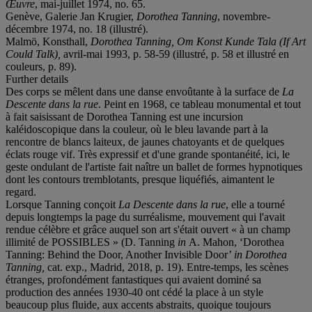
Œuvre
, mai-juillet 1974, no. 65.
Genève, Galerie Jan Krugier,
Dorothea Tanning
, novembre-
décembre 1974, no. 18 (illustré).
Malmö, Konsthall,
Dorothea Tanning, Om Konst Kunde Tala (If Art
Could Talk),
avril-mai 1993, p. 58-59 (illustré, p. 58 et illustré en
couleurs, p. 89).
Further details
Des corps se mêlent dans une danse envoûtante à la surface de
La
Descente dans la rue
. Peint en 1968, ce tableau monumental et tout
à fait saisissant de Dorothea Tanning est une incursion
kaléidoscopique dans la couleur, où le bleu lavande part à la
rencontre de blancs laiteux, de jaunes chatoyants et de quelques
éclats rouge vif. Très expressif et d'une grande spontanéité, ici, le
geste ondulant de l'artiste fait naître un ballet de formes hypnotiques
dont les contours tremblotants, presque liquéfiés, aimantent le
regard.
Lorsque Tanning conçoit
La Descente dans la rue
, elle a tourné
depuis longtemps la page du surréalisme, mouvement qui l'avait
rendue célèbre et grâce auquel son art s'était ouvert « à un champ
illimité de POSSIBLES » (D. Tanning
in
A. Mahon, ‘Dorothea
Tanning: Behind the Door, Another Invisible Door’
in
Dorothea
Tanning,
cat. exp., Madrid, 2018, p. 19). Entre-temps, les scènes
étranges, profondément fantastiques qui avaient dominé sa
production des années 1930-40 ont cédé la place à un style
beaucoup plus fluide, aux accents abstraits, quoique toujours