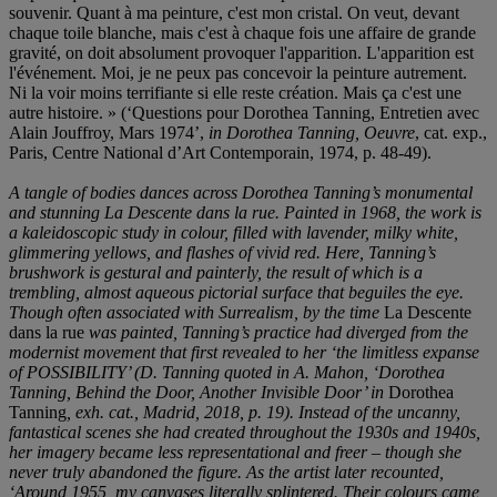
souvenir. Quant à ma peinture, c'est mon cristal. On veut, devant
chaque toile blanche, mais c'est à chaque fois une affaire de grande
gravité, on doit absolument provoquer l'apparition. L'apparition est
l'événement. Moi, je ne peux pas concevoir la peinture autrement.
Ni la voir moins terrifiante si elle reste création. Mais ça c'est une
autre histoire. » (‘Questions pour Dorothea Tanning, Entretien avec
Alain Jouffroy, Mars 1974’,
in
Dorothea Tanning
,
Oeuvre
, cat. exp.,
Paris, Centre National d’Art Contemporain, 1974, p. 48-49).
A tangle of bodies dances across Dorothea Tanning’s monumental
and stunning La Descente dans la rue. Painted in 1968, the work is
a kaleidoscopic study in colour, filled with lavender, milky white,
glimmering yellows, and flashes of vivid red. Here, Tanning’s
brushwork is gestural and painterly, the result of which is a
trembling, almost aqueous pictorial surface that beguiles the eye.
Though often associated with Surrealism, by the time
La Descente
dans la rue
was painted, Tanning’s practice had diverged from the
modernist movement that first revealed to her ‘the limitless expanse
of POSSIBILITY’ (D. Tanning quoted in A. Mahon, ‘Dorothea
Tanning, Behind the Door, Another Invisible Door’ in
Dorothea
Tanning
, exh. cat., Madrid, 2018, p. 19). Instead of the uncanny,
fantastical scenes she had created throughout the 1930s and 1940s,
her imagery became less representational and freer – though she
never truly abandoned the figure. As the artist later recounted,
‘Around 1955, my canvases literally splintered. Their colours came