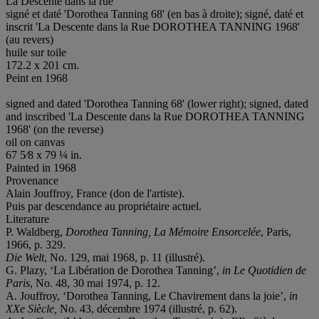
La Descente dans la rue
signé et daté 'Dorothea Tanning 68' (en bas à droite); signé, daté et
inscrit 'La Descente dans la Rue DOROTHEA TANNING 1968'
(au revers)
huile sur toile
172.2 x 201 cm.
Peint en 1968
signed and dated 'Dorothea Tanning 68' (lower right); signed, dated
and inscribed 'La Descente dans la Rue DOROTHEA TANNING
1968' (on the reverse)
oil on canvas
67 5⁄8 x 79 ¼ in.
Painted in 1968
Provenance
Alain Jouffroy, France (don de l'artiste).
Puis par descendance au propriétaire actuel.
Literature
P. Waldberg,
Dorothea Tanning, La Mémoire Ensorcelée
, Paris,
1966, p. 329.
Die Welt
, No. 129, mai 1968, p. 11 (illustré).
G. Plazy, ‘La Libération de Dorothea Tanning’,
in
Le
Quotidien de
Paris
, No. 48, 30 mai 1974, p. 12.
A. Jouffroy, ‘Dorothea Tanning, Le Chavirement dans la joie’,
in
XXe Siècle,
No. 43, décembre 1974 (illustré, p. 62).