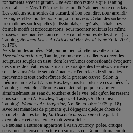
fondamentalement figuratif. Une évolution radicale que Tanning
décrit ainsi : « Vers 1955, mes toiles ont littéralement volé en éclats.
Les couleurs sont sorties du placard, si l'on peut dire, pour arrondir
les angles et les montrer sous un jour nouveau. C'était des surfaces
prismatiques sur lesquelles je dissimulais, suggérais, lâchais mes
éternels motifs et préoccupations, pour raconter toujours les même
choses, d'une manière comme il y en a mille autres de les dire » (D.
Tanning,
Between Lives, An Artist and Her World
, New York, 2001,
p. 178).
Vers la fin des années 1960, au moment où elle travaille sur
La
Descente dans la rue
, Tanning commence par ailleurs à créer des
sculptures souples en tissu, dont les volumes contorsionnés évoquent
des sortes de créatures sous-marines aux gueules béantes. Ce même
sens de la matérialité semble émaner de l'entrelacs de silhouettes
mouvantes et tout enchevêtrées de la présente œuvre. Selon la
théoricienne de l'art Alison Rowley, dans les toiles de ces années-là,
Tanning « tente de bâtir un espace pictural qui puisse abriter
simultanément les sens du toucher et de la vue, tels qu'on les ressent
dans sa chair » (A. Rowley, ‘Lapses of Taste, On Dorothea
Tanning’,
Women’s Art Magazine,
No. 66, octobre 1995, p. 18).
Avec ses méandres de pigments qui dégagent quelque chose de
charnel et de très tactile,
La Descente dans la rue
est le parfait
exemple de cette recherche multi-sensorielle.
Ce tableau a autrefois appartenu à Alain Jouffroy, poète, critique,
écrivain et défenseur invétéré du surréalisme. Grand admirateur de