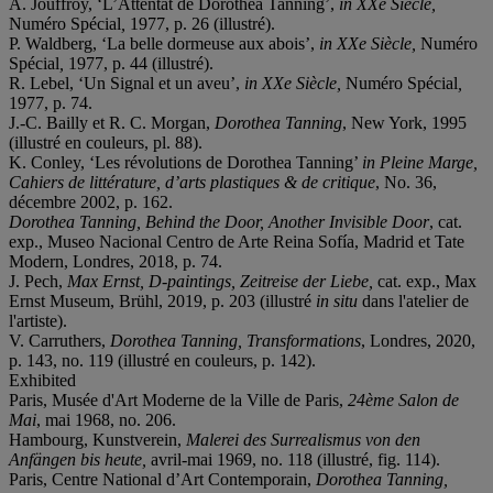
A. Jouffroy, ‘L’Attentat de Dorothea Tanning’,
in XXe Siècle,
Numéro Spécial
,
1977, p. 26 (illustré).
P. Waldberg, ‘La belle dormeuse aux abois’,
in XXe Siècle,
Numéro
Spécial
,
1977, p. 44 (illustré).
R. Lebel, ‘Un Signal et un aveu’,
in XXe Siècle,
Numéro Spécial
,
1977, p. 74.
J.-C. Bailly et R. C. Morgan,
Dorothea Tanning
, New York, 1995
(illustré en couleurs, pl. 88).
K. Conley, ‘Les révolutions de Dorothea Tanning’
in Pleine Marge,
Cahiers de littérature, d’arts plastiques & de critique
, No. 36,
décembre 2002, p. 162.
Dorothea Tanning, Behind the Door, Another Invisible Door
, cat.
exp., Museo Nacional Centro de Arte Reina Sofía, Madrid et Tate
Modern, Londres, 2018, p. 74.
J. Pech,
Max Ernst, D-paintings, Zeitreise der Liebe,
cat. exp., Max
Ernst Museum, Brühl, 2019, p. 203 (illustré
in situ
dans l'atelier de
l'artiste).
V. Carruthers,
Dorothea Tanning, Transformations
, Londres, 2020,
p. 143, no. 119 (illustré en couleurs, p. 142).
Exhibited
Paris, Musée d'Art Moderne de la Ville de Paris,
24ème Salon de
Mai
, mai 1968, no. 206.
Hambourg, Kunstverein,
Malerei des Surrealismus von den
Anfängen bis heute,
avril-mai 1969, no. 118 (illustré, fig. 114).
Paris, Centre National d’Art Contemporain,
Dorothea Tanning,