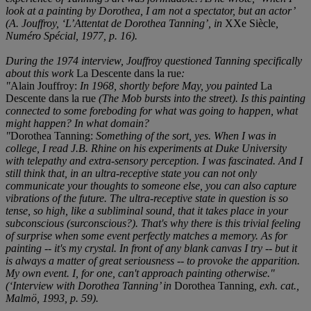
look at a painting by Dorothea, I am not a spectator, but an actor’
(
A. Jouffroy, ‘L’Attentat de Dorothea Tanning’,
in
XXe Siècle
,
Numéro Spécial, 1977,
p. 16).
During the 1974 interview, Jouffroy questioned Tanning specifically
about this work
La Descente dans la rue
:
"
Alain Jouffroy:
In 1968, shortly before May, you painted
La
Descente dans la rue
(The Mob bursts into the street). Is this painting
connected to some foreboding for what was going to happen, what
might happen? In what domain?
"
Dorothea Tanning:
Something of the sort, yes. When I was in
college, I read J.B. Rhine on his experiments at Duke University
with telepathy and extra-sensory perception. I was fascinated. And I
still think that, in an ultra-receptive state you can not only
communicate your thoughts to someone else, you can also capture
vibrations of the future. The ultra-receptive state in question is so
tense, so high, like a subliminal sound, that it takes place in your
subconscious (surconscious?). That's why there is this trivial feeling
of surprise when some event perfectly matches a memory. As for
painting -- it's my crystal. In front of any blank canvas I try -- but it
is always a matter of great seriousness -- to provoke the apparition.
My own event. I, for one, can't approach painting otherwise."
(
‘Interview with Dorothea Tanning’ in
Dorothea Tanning
, exh. cat.,
Malmö, 1993, p. 59).