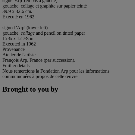
signé 'Arp' (en bas à gauche)
gouache, collage et graphite sur papier teinté
39.9 x 32.6 cm.
Exécuté en 1962
signed 'Arp' (lower left)
gouache,
collage
and pencil on tinted paper
15 ¾ x 12 7⁄8 in.
Executed in 1962
Provenance
Atelier de l'artiste.
François Arp, France (par succession).
Further details
Nous remercions la Fondation Arp pour les informations
communiquées à propos de cette œuvre.
Brought to you by