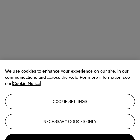
We use cookies to enhance your experience on our site, in our
communications and across the web. For more information see
our
Cookie Notice
COOKIE SETTINGS
Antoine Lebouteiller
International Specialist
alebouteiller@christies.com
+33 (0)1 40 76 85 83
NECESSARY COOKIES ONLY
More from
Un plaidoyer pour la
modernité - Collection Lise et Roland