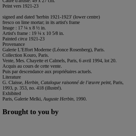
Cadre d'artiste: 49 x 27 cm.
Peint vers 1921-23
signed and dated 'herbin 1921-1923' (lower centre)
fresco on lime mortar; in its artist's frame
Image : 17 ¼ x 8 ½ in.
Artist's frame : 19 ¼ x 10 5⁄8 in.
Painted
circa
1921-23
Provenance
Galerie L'Effort Moderne (Léonce Rosenberg), Paris.
Collection Kouro, Paris.
Vente, Mes. Chayette et Calmels, Paris, 6 avril 1994, lot 20.
Acquis au cours de cette vente.
Puis par descendance aux propriétaires actuels.
Literature
G. Claisse,
Herbin, Catalogue raisonné de l’œuvre peint
, Paris,
1993, p. 353, no. 418 (illustré).
Exhibited
Paris, Galerie Melki,
Auguste Herbin
, 1990.
Brought to you by