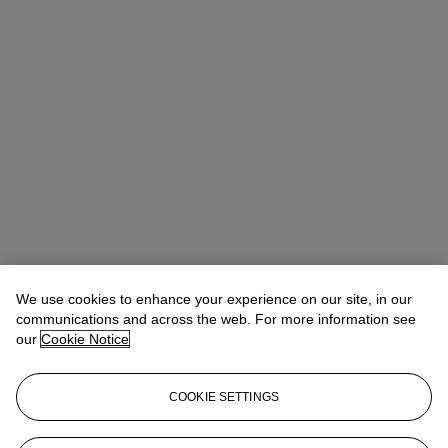
We use cookies to enhance your experience on our site, in our
communications and across the web. For more information see
our
Cookie Notice
COOKIE SETTINGS
Antoine Lebouteiller
International Specialist
alebouteiller@christies.com
+33 (0)1 40 76 85 83