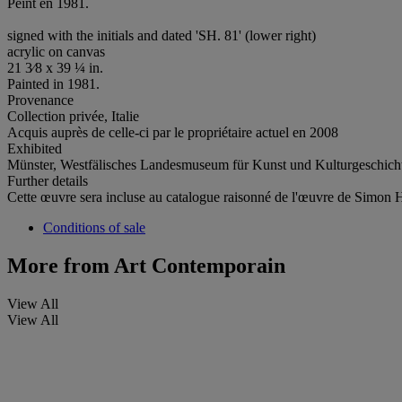
Peint en 1981.
signed with the initials and dated 'SH. 81' (lower right)
acrylic on canvas
21 3⁄8 x 39 ¼ in.
Painted in 1981.
Provenance
Collection privée, Italie
Acquis auprès de celle-ci par le propriétaire actuel en 2008
Exhibited
Münster, Westfälisches Landesmuseum für Kunst und Kulturgeschich
Further details
Cette œuvre sera incluse au catalogue raisonné de l'œuvre de Simon H
Conditions of sale
More from
Art Contemporain
View All
View All