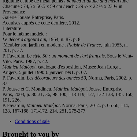
Rigitulle et tube de métal peints /
painted Rigitulle and
metal tube
Chacune : 74,5 x 56,5 x 59 cm / each : 29 ½ x 22 ¼ x 23 ¼ in
Provenance
Galerie Jousse Entreprise, Paris.
Acquises auprès de cette dernière, 2012.
Literature
Pour le même modèle :
Le décor d'aujourd'hui
, 1954, n. 87, p. 8.
'Meubler son jardin en moderne',
Plaisir de France
, juin 1955, n.
201, p. 37.
P. Favardin,
Le style 50 : un moment de l'art français
, Sous le Vent-
Vilo, Paris, 1987, p. 42.
Mathieu Matégot
, catalogue d'exposition, Musée Jean Lurçat,
Angers, 5 juillet 1990-6 janvier 1991, p. 67.
P. Favardin,
Les décorateurs des années 50,
Norma, Paris, 2002, p.
37.
P. Jousse et C. Mondineu,
Mathieu Matégot
, Jousse Entreprise,
Paris, 2003, p. 30-31, 36, 98-100, 118-119, 127, 132-133, 135, 160,
191, 226.
P. Favardin,
Mathieu Matégot
, Norma, Paris, 2014, p. 65-66, 114,
128, 167-168, 171-172, 214, 251, 275-277.
Conditions of sale
Brought to you by