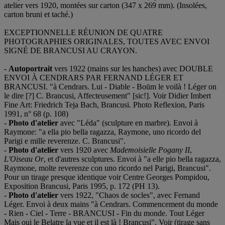
atelier vers 1920, montées sur carton (347 x 269 mm). (Insolées,
carton bruni et taché.)
EXCEPTIONNELLE RÉUNION DE QUATRE
PHOTOGRAPHIES ORIGINALES, TOUTES AVEC ENVOI
SIGNÉ DE BRANCUSI AU CRAYON.
-
Autoportrait
vers 1922 (mains sur les hanches) avec DOUBLE
ENVOI À CENDRARS PAR FERNAND LÉGER ET
BRANCUSI. "à Cendrars. Lui - Diable - Boüm le voilà ! Léger on
le dire [?] C. Brancusi, Affecteusement" [sic!]. Voir Didier Imbert
Fine Art: Friedrich Teja Bach, Brancusi. Photo Reflexion, Paris
1991, n° 68 (p. 108)
-
Photo d'atelier
avec "Léda" (sculpture en marbre). Envoi à
Raymone: "a ella pio bella ragazza, Raymone, uno ricordo del
Parigi e mille reverenze. C. Brancusi".
-
Photo d'atelier
vers 1920 avec
Mademoisielle Pogany II
,
L'Oiseau Or
, et d'autres sculptures. Envoi à "a elle pio bella ragazza,
Raymone, molte reverenze con uno ricordo nel Parigi, Brancusi".
Pour un tirage presque identique voir Centre Georges Pompidou,
Exposition Brancusi, Paris 1995, p. 172 (PH 13).
-
Photo d'atelier
vers 1922, "Chaos de socles", avec Fernand
Léger. Envoi à deux mains "à Cendrars. Commencement du monde
- Rien - Ciel - Terre - BRANCUSI - Fin du monde. Tout Léger
Mais oui le Belatre la vue et il est là ! Brancusi". Voir (tirage sans