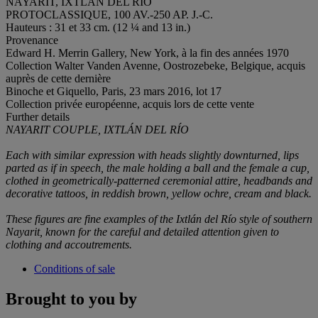
NAYARIT, IXTLÁN DEL RÍO
PROTOCLASSIQUE, 100 AV.-250 AP. J.-C.
Hauteurs : 31 et 33 cm. (12 ¼ and 13 in.)
Provenance
Edward H. Merrin Gallery, New York, à la fin des années 1970
Collection Walter Vanden Avenne, Oostrozebeke, Belgique, acquis
auprès de cette dernière
Binoche et Giquello, Paris, 23 mars 2016, lot 17
Collection privée européenne, acquis lors de cette vente
Further details
NAYARIT COUPLE, IXTLÁN DEL RÍO
Each with similar expression with heads slightly downturned, lips
parted as if in speech, the male holding a ball and the female a cup,
clothed in geometrically-patterned ceremonial attire, headbands and
decorative tattoos, in reddish brown, yellow ochre, cream and black.
These figures are fine examples of the Ixtlán del Río style of southern
Nayarit, known for the careful and detailed attention given to
clothing and accoutrements.
Conditions of sale
Brought to you by