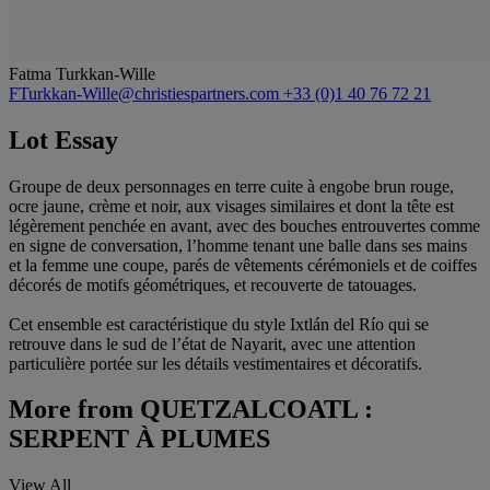
Fatma Turkkan-Wille
FTurkkan-Wille@christiespartners.com
+33 (0)1 40 76 72 21
Lot Essay
Groupe de deux personnages en terre cuite à engobe brun rouge,
ocre jaune, crème et noir, aux visages similaires et dont la tête est
légèrement penchée en avant, avec des bouches entrouvertes comme
en signe de conversation, l’homme tenant une balle dans ses mains
et la femme une coupe, parés de vêtements cérémoniels et de coiffes
décorés de motifs géométriques, et recouverte de tatouages.
Cet ensemble est caractéristique du style Ixtlán del Río qui se
retrouve dans le sud de l’état de Nayarit, avec une attention
particulière portée sur les détails vestimentaires et décoratifs.
More from
QUETZALCOATL :
SERPENT À PLUMES
View All