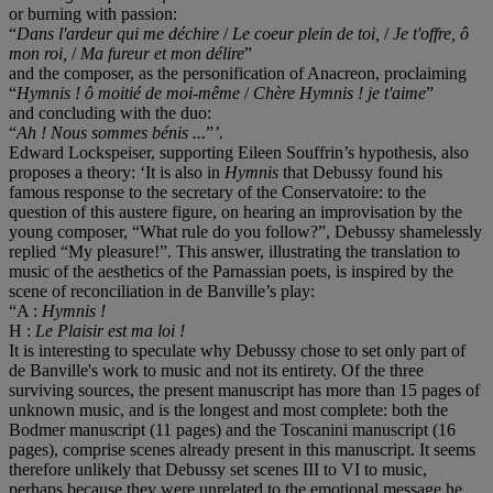
or burning with passion:
“
Dans l'ardeur qui me dé
chire
/
Le coeur plein de toi,
/
Je t'offre, ô
mon roi,
/
Ma fureur et mon dé
lire
”
and the composer, as the personification of Anacreon, proclaiming
“
Hymnis ! ô moitié de moi-mê
me
/
Chè
re Hymnis ! je t'aime
”
and concluding with the duo:
“
Ah !
Nous sommes bé
nis ...
”
’.
Edward Lockspeiser, supporting Eileen Souffrin’s hypothesis, also
proposes a theory: ‘It is also in
Hymnis
that Debussy found his
famous response to the secretary of the Conservatoire: to the
question of this austere figure, on hearing an improvisation by the
young composer, “What rule do you follow?”, Debussy shamelessly
replied “My pleasure!”. This answer, illustrating the translation to
music of the aesthetics of the Parnassian poets, is inspired by the
scene of reconciliation in de Banville’s play:
“A :
Hymnis !
H :
Le Plaisir est ma loi !
It is interesting to speculate why Debussy chose to set only part of
de Banville's work to music and not its entirety. Of the three
surviving sources, the present manuscript has more than 15 pages of
unknown music, and is the longest and most complete: both the
Bodmer manuscript (11 pages) and the Toscanini manuscript (16
pages), comprise scenes already present in this manuscript. It seems
therefore unlikely that Debussy set scenes III to VI to music,
perhaps because they were unrelated to the emotional message he