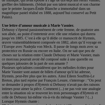
de musique, qui avait épousé à l’âge de dix-sept ans Henri Vasnier,
greffier des bâtiments. (Séduit par son talent musical et son charme
que le peintre Jacques-Émile Blanche a immortalisé dans un
magnifique pastel réalisé en 1888, aujourd’hui conservé au Petit
Palais).
Une lettre d’amour musicale à Marie Vasnier.
Debussy s’éprend passionnément de cette femme, de quatorze ans
son aînée, au point d’entretenir avec elle une relation qui durera
jusqu’en 1885. C’est à elle qu’il dédie ce manuscrit de Hymnis,
œuvre vraisemblablement composée en 1882, alors qu’il voyage en
l’Europe avec Nadejda von Meck. Il passe de longs mois avec sa
protectrice en Russie ou encore en Italie. On ne sait que peu de
choses sur la relation entre Claude Debussy et Marie Vasnier, mais
ce morceau pourrait avoir été composé suite à une querelle ou
quelques jalousies de la part de son amante ?
Plusieurs spécialistes considèrent que les mélodies écrites pour
Marie Vasnier sont autant de billets d'amour qu'il lui adresse,
Hymnis, peut-être plus que les autres. Ainsi Eileen Souffrin-Le
Breton, plus tard reprise par François Lesure, s'interroge : "On peut
se demander à propos d'
Hymnis
si Debussy n'avait pas des raisons
intimes pour aimer la pièce. Comment (...) ne pas voir une analogie
entre la situation où se trouvent les trois personnages d'
Hymnis
et
celle de Debussy lui-même vis-à-vis du ménage Vasnier ? (...)
Lorsque Hymnis chante :