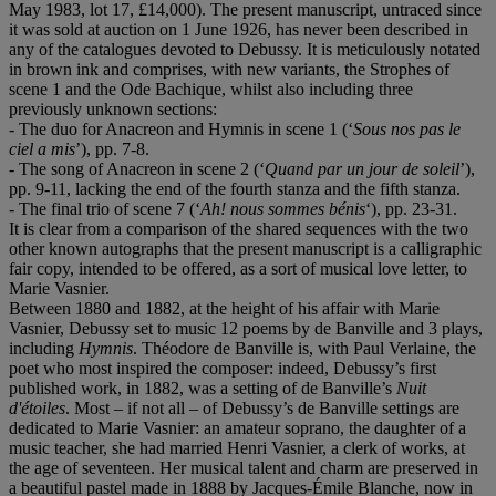
May 1983, lot 17, £14,000). The present manuscript, untraced since
it was sold at auction on 1 June 1926, has never been described in
any of the catalogues devoted to Debussy. It is meticulously notated
in brown ink and comprises, with new variants, the Strophes of
scene 1 and the Ode Bachique, whilst also including three
previously unknown sections:
- The duo for Anacreon and Hymnis in scene 1 (‘
Sous nos pas le
ciel a mis
’), pp. 7-8.
- The song of Anacreon in scene 2 (‘
Quand par un jour de soleil
’),
pp. 9-11, lacking the end of the fourth stanza and the fifth stanza.
- The final trio of scene 7 (‘
Ah!
nous sommes bé
nis
‘), pp. 23-31.
It is clear from a comparison of the shared sequences with the two
other known autographs that the present manuscript is a calligraphic
fair copy, intended to be offered, as a sort of musical love letter, to
Marie Vasnier.
Between 1880 and 1882, at the height of his affair with Marie
Vasnier, Debussy set to music 12 poems by de Banville and 3 plays,
including
Hymnis
. Théodore de Banville is, with Paul Verlaine, the
poet who most inspired the composer: indeed, Debussy’s first
published work, in 1882, was a setting of de Banville’s
Nuit
d'étoiles
. Most – if not all – of Debussy’s de Banville settings are
dedicated to Marie Vasnier: an amateur soprano, the daughter of a
music teacher, she had married Henri Vasnier, a clerk of works, at
the age of seventeen. Her musical talent and charm are preserved in
a beautiful pastel made in 1888 by Jacques-Émile Blanche, now in