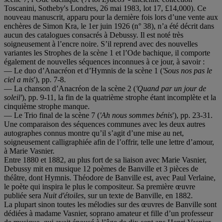
Toscanini, Sotheby's Londres, 26 mai 1983, lot 17, £14,000). Ce
nouveau manuscrit, apparu pour la dernière fois lors d’une vente aux
enchères de Simon Kra, le 1er juin 1926 (n° 38), n’a été décrit dans
aucun des catalogues consacrés à Debussy. Il est noté très
soigneusement à l’encre noire. S’il reprend avec des nouvelles
variantes les Strophes de la scène 1 et l’Ode bachique, il comporte
également de nouvelles séquences inconnues à ce jour, à savoir :
— Le duo d’Anacréon et d’Hymnis de la scène 1 (
'Sous nos pas le
ciel a mis
'), pp. 7-8.
— La chanson d’Anacréon de la scène 2 (
'Quand par un jour de
soleil'
), pp. 9-11, la fin de la quatrième strophe étant incomplète et la
cinquième strophe manque.
— Le Trio final de la scène 7 (
'Ah nous sommes bénis
'), pp. 23-31.
Une comparaison des séquences communes avec les deux autres
autographes connus montre qu’il s’agit d’une mise au net,
soigneusement calligraphiée afin de l’offrir, telle une lettre d’amour,
à Marie Vasnier.
Entre 1880 et 1882, au plus fort de sa liaison avec Marie Vasnier,
Debussy mit en musique 12 poèmes de Banville et 3 pièces de
théâtre, dont Hymnis. Théodore de Banville est, avec Paul Verlaine,
le poète qui inspira le plus le compositeur. Sa première œuvre
publiée sera
Nuit d'étoiles
, sur un texte de Banville, en 1882.
La plupart sinon toutes les mélodies sur des œuvres de Banville sont
dédiées à madame Vasnier, soprano amateur et fille d’un professeur