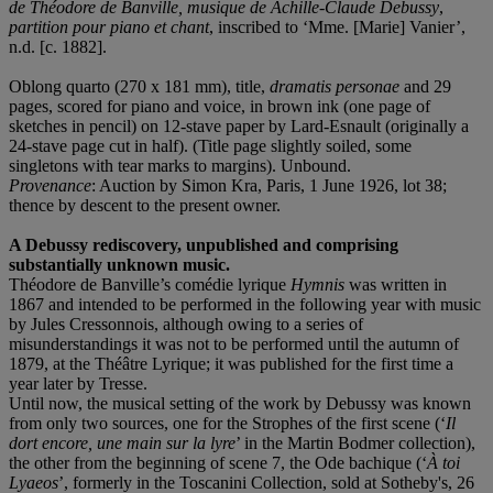
de Thé
odore de Banville, musique de Achille-Claude Debussy
,
partition pour piano et chant
, inscribed to ‘Mme. [Marie] Vanier’,
n.d. [c. 1882].
Oblong quarto (270 x 181 mm), title,
dramatis personae
and 29
pages, scored for piano and voice, in brown ink (one page of
sketches in pencil) on 12-stave paper by Lard-Esnault (originally a
24-stave page cut in half). (Title page slightly soiled, some
singletons with tear marks to margins). Unbound.
Provenance
: Auction by Simon Kra, Paris, 1 June 1926, lot 38;
thence by descent to the present owner.
A Debussy rediscovery, unpublished and comprising
substantially unknown music.
Théodore de Banville’s comédie lyrique
Hymnis
was written in
1867 and intended to be performed in the following year with music
by Jules Cressonnois, although owing to a series of
misunderstandings it was not to be performed until the autumn of
1879, at the Théâtre Lyrique; it was published for the first time a
year later by Tresse.
Until now, the musical setting of the work by Debussy was known
from only two sources, one for the Strophes of the first scene (‘
Il
dort encore, une main sur la lyre
’ in the Martin Bodmer collection),
the other from the beginning of scene 7, the Ode bachique (‘
À
toi
Lyaeos
’, formerly in the Toscanini Collection, sold at Sotheby's, 26