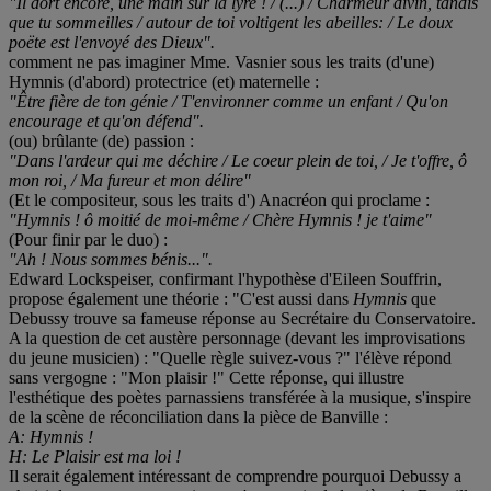
"Il dort encore, une main sur la lyre ! / (...) / Charmeur divin, tandis
que tu sommeilles / autour de toi voltigent les abeilles: / Le doux
poëte est l'envoyé des Dieux".
comment ne pas imaginer Mme. Vasnier sous les traits (d'une)
Hymnis (d'abord) protectrice (et) maternelle :
"Être fière de ton génie / T'environner comme un enfant / Qu'on
encourage et qu'on défend".
(ou) brûlante (de) passion :
"Dans l'ardeur qui me déchire / Le coeur plein de toi, / Je t'offre, ô
mon roi, / Ma fureur et mon délire"
(Et le compositeur, sous les traits d') Anacréon qui proclame :
"Hymnis ! ô moitié de moi-même / Chère Hymnis ! je t'aime"
(Pour finir par le duo) :
"Ah ! Nous sommes bénis...".
Edward Lockspeiser, confirmant l'hypothèse d'Eileen Souffrin,
propose également une théorie : "C'est aussi dans
Hymnis
que
Debussy trouve sa fameuse réponse au Secrétaire du Conservatoire.
A la question de cet austère personnage (devant les improvisations
du jeune musicien) : "Quelle règle suivez-vous ?" l'élève répond
sans vergogne : "Mon plaisir !" Cette réponse, qui illustre
l'esthétique des poètes parnassiens transférée à la musique, s'inspire
de la scène de réconciliation dans la pièce de Banville :
A: Hymnis !
H: Le Plaisir est ma loi !
Il serait également intéressant de comprendre pourquoi Debussy a