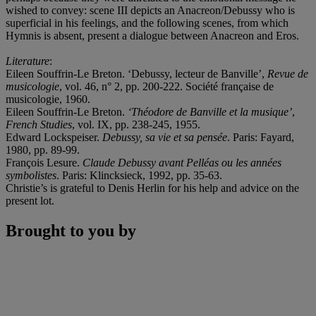
wished to convey: scene III depicts an Anacreon/Debussy who is
superficial in his feelings, and the following scenes, from which
Hymnis is absent, present a dialogue between Anacreon and Eros.
Literature
:
Eileen Souffrin-Le Breton. ‘Debussy, lecteur de Banville’,
Revue de
musicologie
, vol. 46, n° 2, pp. 200-222. Société française de
musicologie, 1960.
Eileen Souffrin-Le Breton.
‘Thé
odore de Banville et la musique
’
,
French Studies
, vol. IX, pp. 238-245, 1955.
Edward Lockspeiser.
Debussy, sa vie et sa pensé
e
. Paris: Fayard,
1980, pp. 89-99.
François Lesure.
Claude Debussy avant Pelléas ou les anné
es
symbolistes
. Paris: Klincksieck, 1992, pp. 35-63.
Christie’s is grateful to Denis Herlin for his help and advice on the
present lot.
Brought to you by