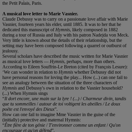
the Petit Palais, Paris.
A musical love letter to Marie Vasnier.
Claude Debussy was to carry on a passionate love affair with Marie
Vasnier, fourteen years his elder, until 1885. It was to her that he
dedicated this manuscript of
Hymnis
, likely composed in 1882
during a tour of Russia and Italy with his patron Nadejda von Meck.
Very little is known about the details of their relationship, but the
setting may have been composed following a quarrel or outburst of
jealousy.
Several scholars have described the music written for Marie Vasnier
as musical love letters —
Hymnis
, perhaps, more than others.
According to Eileen Souffrin-Le Breton (cited by François Lesure):
‘We can wonder in relation to
Hymnis
whether Debussy did not
have personal reasons for loving the play... How (...) can one fail to
see an analogy between the situation of the three characters of
Hymnis
and Debussy's own in relation to the Vasnier household?
(...) When Hymnis sings
“
Il dort encore, une main sur la lyre ! (...)
/
Charmeur divin, tandis
que tu sommeilles
/
autour de toi voltigent les abeilles / Le doux
poë
te
est l'envoyé
des Dieux
”
.
How can one fail to imagine Mme Vasnier in the guise of the
(initially) protective and maternal Hymnis:
“
Être fiè
re de ton
gé
nie
/
T'environner comme un enfant
/
Qu'on
encourage et qu'on dé
fend
”
.