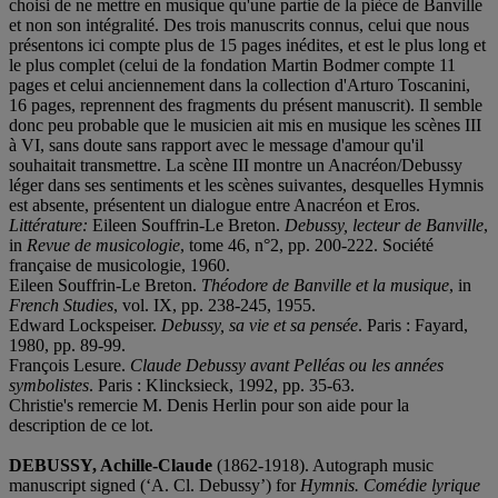
choisi de ne mettre en musique qu'une partie de la pièce de Banville
et non son intégralité. Des trois manuscrits connus, celui que nous
présentons ici compte plus de 15 pages inédites, et est le plus long et
le plus complet (celui de la fondation Martin Bodmer compte 11
pages et celui anciennement dans la collection d'Arturo Toscanini,
16 pages, reprennent des fragments du présent manuscrit). Il semble
donc peu probable que le musicien ait mis en musique les scènes III
à VI, sans doute sans rapport avec le message d'amour qu'il
souhaitait transmettre. La scène III montre un Anacréon/Debussy
léger dans ses sentiments et les scènes suivantes, desquelles Hymnis
est absente, présentent un dialogue entre Anacréon et Eros.
Littérature:
Eileen Souffrin-Le Breton.
Debussy, lecteur de Banville
,
in
Revue de musicologie
, tome 46, n°2, pp. 200-222. Société
française de musicologie, 1960.
Eileen Souffrin-Le Breton.
Théodore de Banville et la musique
, in
French Studies
, vol. IX, pp. 238-245, 1955.
Edward Lockspeiser.
Debussy, sa vie et sa pensée
. Paris : Fayard,
1980, pp. 89-99.
François Lesure.
Claude Debussy avant Pelléas ou les années
symbolistes
. Paris : Klincksieck, 1992, pp. 35-63.
Christie's remercie M. Denis Herlin pour son aide pour la
description de ce lot.
DEBUSSY, Achille-Claude
(1862-1918). Autograph music
manuscript signed (‘A. Cl. Debussy’) for
Hymnis. Comédie lyrique