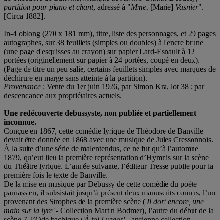
partition pour piano et chant
, adressé à "
Mme
. [Marie]
Vasnier
".
[Circa 1882].
In-4 oblong (270 x 181 mm), titre, liste des personnages, et 29 pages
autographes, sur 38 feuillets (simples ou doubles) à l'encre brune
(une page d'esquisses au crayon) sur papier Lard-Esnault à 12
portées (originellement sur papier à 24 portées, coupé en deux).
(Page de titre un peu salie, certains feuillets simples avec marques de
déchirure en marge sans atteinte à la partition).
Provenance
: Vente du 1er juin 1926, par Simon Kra, lot 38 ; par
descendance aux propriétaires actuels.
Une redécouverte debussyste, non publiée et partiellement
inconnue.
Conçue en 1867, cette comédie lyrique de Théodore de Banville
devait être donnée en 1868 avec une musique de Jules Cressonnois.
À la suite d’une série de malentendus, ce ne fut qu’à l’automne
1879, qu’eut lieu la première représentation d’Hymnis sur la scène
du Théâtre lyrique. L’année suivante, l’éditeur Tresse publie pour la
première fois le texte de Banville.
De la mise en musique par Debussy de cette comédie du poète
parnassien, il subsistait jusqu’à présent deux manuscrits connus, l’un
provenant des Strophes de la première scène ('
Il dort encore, une
main sur la lyre'
- Collection Martin Bodmer), l’autre du début de la
scène 7, l’Ode bachique (
'À toi Lyaeos'
- ancienne collection