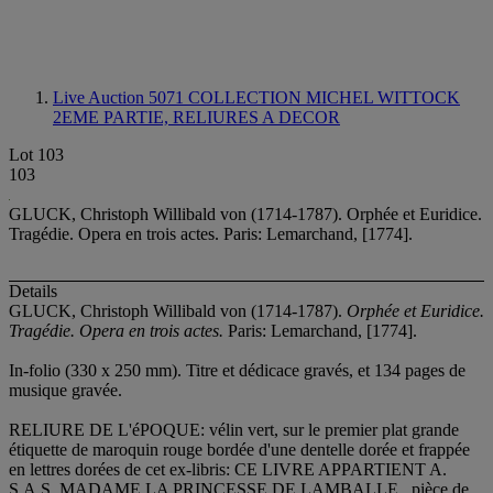
Live Auction 5071
COLLECTION MICHEL WITTOCK
2EME PARTIE, RELIURES A DECOR
Lot 103
103
GLUCK, Christoph Willibald von (1714-1787). Orphée et Euridice.
Tragédie. Opera en trois actes. Paris: Lemarchand, [1774].
Details
GLUCK, Christoph Willibald von (1714-1787).
Orphée et Euridice.
Tragédie. Opera en trois actes.
Paris: Lemarchand, [1774].
In-folio (330 x 250 mm). Titre et dédicace gravés, et 134 pages de
musique gravée.
RELIURE DE L'éPOQUE: vélin vert, sur le premier plat grande
étiquette de maroquin rouge bordée d'une dentelle dorée et frappée
en lettres dorées de cet ex-libris: CE LIVRE APPARTIENT A.
S.A.S. MADAME LA PRINCESSE DE LAMBALLE., pièce de