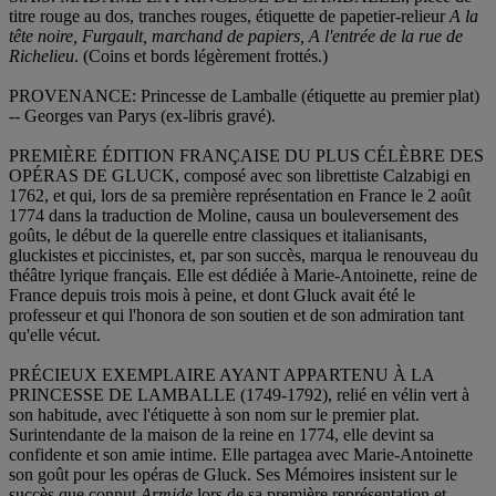
titre rouge au dos, tranches rouges, étiquette de papetier-relieur
A la
tête noire, Furgault, marchand de papiers, A l'entrée de la rue de
Richelieu
. (Coins et bords légèrement frottés.)
PROVENANCE: Princesse de Lamballe (étiquette au premier plat)
-- Georges van Parys (ex-libris gravé).
PREMIÈRE ÉDITION FRANÇAISE DU PLUS CÉLÈBRE DES
OPÉRAS DE GLUCK, composé avec son librettiste Calzabigi en
1762, et qui, lors de sa première représentation en France le 2 août
1774 dans la traduction de Moline, causa un bouleversement des
goûts, le début de la querelle entre classiques et italianisants,
gluckistes et piccinistes, et, par son succès, marqua le renouveau du
théâtre lyrique français. Elle est dédiée à Marie-Antoinette, reine de
France depuis trois mois à peine, et dont Gluck avait été le
professeur et qui l'honora de son soutien et de son admiration tant
qu'elle vécut.
PRÉCIEUX EXEMPLAIRE AYANT APPARTENU À LA
PRINCESSE DE LAMBALLE (1749-1792), relié en vélin vert à
son habitude, avec l'étiquette à son nom sur le premier plat.
Surintendante de la maison de la reine en 1774, elle devint sa
confidente et son amie intime. Elle partagea avec Marie-Antoinette
son goût pour les opéras de Gluck. Ses Mémoires insistent sur le
succès que connut
Armide
lors de sa première représentation et