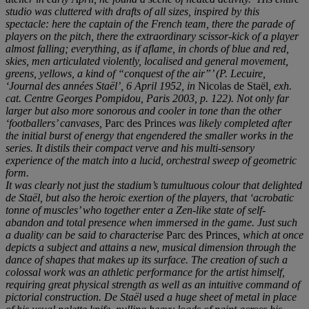
studio was cluttered with drafts of all sizes, inspired by this
spectacle: here the captain of the French team, there the parade of
players on the pitch, there the extraordinary scissor-kic
k of a player
almost falling; everything, as if aflame, in chords of blue and red,
skies, men articulated violently, localised and general movement,
greens, yellows, a kind of “conquest of the air”’
(P. Lecuire,
‘Journal des années Staë
l
’
, 6 April 1952, in
Nicolas de Staël
, exh.
cat. Centre Georges Pompidou, Paris 2003, p. 122). Not only far
larger but also more sonorous and cooler in tone than the other
‘
footballers
’
canvases,
Parc des Princes
was likely completed after
the initial burst of energy that engendered the smaller works in the
series. It distils their compact verve and his multi-sensory
experience of the match into a lucid, orchestral sweep of geometric
form.
It was clearly not just the stadium
’
s tumultuous colour that delighted
de Staë
l, but also the heroic exertion of the players, that
‘
acrobatic
tonne of muscles
’
who together enter a Zen-like state of self-
abandon and total presence when immersed in the game. Just such
a duality can be said to characterise
Parc des Princes
, which at once
depicts a subject and attains a new, musical dimension through the
dance of shapes that makes up its surface. The creation of such a
colossal work was an athletic performance for the artist himself,
requiring great physical strength as well as an intuit
ive command of
pictorial construction. De Staë
l used a huge sheet of metal in place