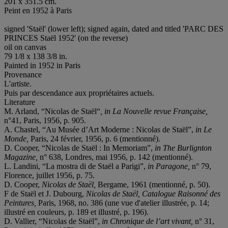
201 x 351.5 cm.
Peint en 1952 à Paris
signed 'Staël' (lower left); signed again, dated and titled 'PARC DES
PRINCES Staël 1952' (on the reverse)
oil on canvas
79 1/8 x 138 3/8 in.
Painted in 1952 in Paris
Provenance
L'artiste.
Puis par descendance aux propriétaires actuels.
Literature
M. Arland, “Nicolas de Staël“
, in La Nouvelle revue Française,
n°41, Paris, 1956, p. 905.
A. Chastel, “Au Musée d’Art Moderne : Nicolas de Staël”,
in Le
Monde,
Paris, 24 février, 1956, p. 6 (mentionné).
D. Cooper, “Nicolas de Staël : In Memoriam”,
in The Burlignton
Magazine,
n° 638, Londres, mai 1956, p. 142 (mentionné).
L. Landini, “La mostra di de Staël a Parigi”,
in Paragone,
n° 79,
Florence, juillet 1956, p. 75.
D. Cooper,
Nicolas de Staël,
Bergame, 1961 (mentionné, p. 50).
F de Staël et J. Dubourg,
Nicolas de Staël, Catalogue Raisonné des
Peintures,
Paris, 1968, no. 386 (une vue d'atelier illustrée, p. 14;
illustré en couleurs, p. 189 et illustré, p. 196).
D. Vallier, “Nicolas de Staël”,
in Chronique de l’art vivant,
n° 31,