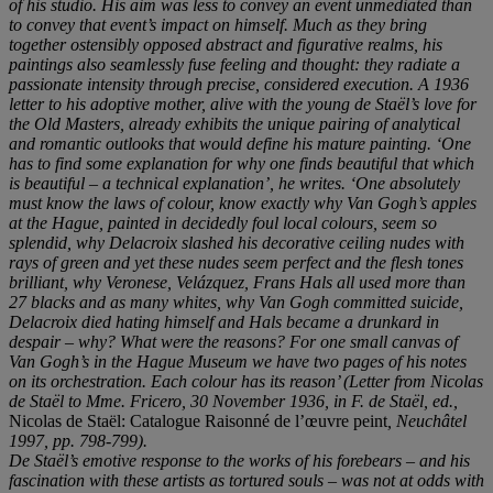
of his studio. His aim was less to convey an event unmediated than
to convey that event
’
s impact on himself. Much as they bring
together ostensibly opposed abstract and figurative realms, his
paintings also seamlessly fuse feeling and thought: they radiate a
passionate intensity through precise, considered execution. A 1936
letter to his adoptive mother, alive with the young
de Staë
l
’
s love for
the Old Masters, already exhibits the unique pairing of analytical
and romantic outlooks that would define his mature painting.
‘
One
has to find some explanation for why one finds beautiful that which
is beautiful
–
a technical explanation
’
, he writes.
‘
One absolutely
must know the laws of colour, know exactly why Van Gogh
’
s apples
at the Hague, painted in decidedly foul local colours, seem so
splendid, why Delacroix slashed his decorative ceiling nudes with
rays of green and yet these nudes seem perfe
ct and the flesh tones
brilliant, why Veronese, Velá
zquez, Frans Hals all used more than
27 blacks and as many whites, why Van Gogh committed suicide,
Delacroix died hating himself and Hals became a drunkard in
despair
–
why? What were the reasons? For one small canvas of
Van Gogh
’
s in the Hague Museum we have two pages of his notes
on its orchestration. Each colour has its reason
’ (Letter from Nicolas
de Staël to Mme. Fricero, 30 November 1936, in F. de Staë
l, ed.,
Nicolas de Staël: Catalogue Raisonné de l’œuvre peint
, Neuchâ
tel
1997, pp. 798-799).
De Staë
l
’
s emotive response to the works of his forebears
–
and his
fascination with these artists as tortured souls
–
was not at odds with