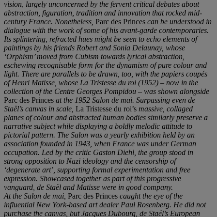
vision, largely unconcerned by the fervent critical debates about
abstraction, figuration, tradition and innovation that rocked mid-
century France. Nonetheless,
Parc des Princes
can be understood in
dialogue with the work of some of his avant-garde contemporaries.
Its splintering, refracted hues might be seen to echo elements of
paintings by his friends Robert and Sonia Delaunay, whose
‘
Orphism
’
moved from Cubism towards lyrical abstraction,
eschewing recognisable form for the dynamism of pure colour and
light. There are parallels to be drawn, too, with the
papiers coupé
s
of Henri Matisse, whose La Tristesse du roi (1952)
–
now in the
collection of the Centre Georges Pompidou
–
was shown alongside
Parc des Princes
at the 1952 Salon de mai.
Surpassing even de
Staë
l
’
s canvas in scale,
La Tristesse du roi’s
massive, collaged
planes of colour and abstracted human bodies similarly preserve a
narrative subject while displaying a boldly melodic attitude to
pictorial pattern. The Salon was a yearly exhibition held by an
association founded in 1943, when France was under German
occupation. Led by the critic Gaston Diehl, the group stood in
strong opposition to Nazi ideology and the censorship of
‘
degenerate art
’
, supporting formal experimentation and free
expression. Showcased together as part of this progressive
vanguard,
de Staë
l and Matisse were in good company.
At the Salon de mai,
Parc des Princes
caught the eye of the
influential New York-based art dealer Paul Rosenberg. He did not
purchase the canvas, but Jacques Dubourg,
de Staë
l
’
s European