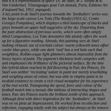
that it is a representation of space
’
(N. de Staë
l, in J. Alvard & R.
Van Gindertael,
Témoignages pour l’art abstrait
,
Paris, É
ditions Art
d
’
aujourd
’
hui, 1952, unpaged).
A key point in
de Staë
l
’
s journey towards the
‘
footballers
’
series was
the large-scale canvas
Les Toits
(The Roofs) (1951-52, Centre
Georges Pompidou), which displays a tiled landscape of blacks and
greys beneath an upper half suggestive of the sky. Departing from
the pure abstraction of previous works, which were often simply
titled
Composition, Les Toits
denotative title plainly offers the work
up for a figurative reading. Already, this painting sees
de Staë
l
making virtuosic use of overlaid colour: warm yellowish tones offset
cooler blue-greys, while one dark
‘
roof
’
has a red halo such that
weightless, Rothko-esque light glimmers almost impossibly from the
heavy layers of paint. The pigment
’
s thickness both competes with
and emphasises the brilliance of the pictorial surface. By the time
this hybrid idiom reached its full flowering in
Parc des Princes
,
De
Staë
l was neither
‘
recreating
’
nature in paint nor merely tessellating
and weighing areas of colour, but was able to employ paint in its
twofold existence to create a rich visual metaphor for his experience
of the real world.
Transposing the speed, force and colour of the
football match into a mosaic-like tableau of interacting shapes and
tones,
Parc des Princes
marks the brilliant zenith of this approach.
Although fired with direct inspiration for the
‘
footballers
’
,
de Staë
l
was no
en plein air
Impressionist. He worked from recollection and
reflection, engaging totally with his subject but always at the remove