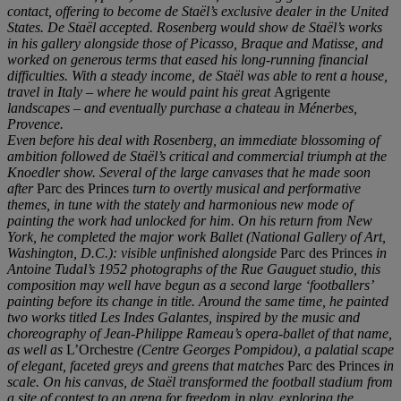
contact, offering to become
de Staë
l
’
s exclusive dealer in the United
States.
De Staë
l accepted. Rosenberg would show
de Staë
l
’
s works
in his gallery alongside those of Picasso, Braque and Matisse, and
worked on generous terms that eased his long-running financial
difficulties. With a steady i
ncome, de Staë
l was able to rent a house,
travel in Italy
–
where he would paint his great
Agrigente
landscapes
– and eventually purchase a chateau in Mé
nerbes,
Provence.
Even before his deal with Rosenberg, an immediate blossoming of
ambition followed de
Staë
l
’
s critical and commercial triumph at the
Knoedler show. Several of the large canvases that he made soon
after
Parc des Princes
turn to overtly musical and performative
themes, in tune with the stately and harmonious new mode of
painting the work had unlocked for him. On his return from New
York, he completed the major work Ballet (National Gallery of Art,
Washington, D.C.): visible unfinished alongside
Parc des Princes
in
Antoine Tudal
’
s 1952 photographs of the Rue Gauguet studio, this
composition may well have begun as a second large
‘
footballers
’
painting before its change in title. Around the same time, he painted
two works titled Les Indes Galantes, inspired by the music and
choreography of Jean-Philippe Rameau
’
s opera-ballet of that name,
as well as
L’Orchestre
(Centre Georges Pompidou), a palatial scape
of elegant, faceted greys and greens that matches
Parc des Princes
in
scale. On his canvas, d
e Staë
l transformed the football stadium from
a site of contest to an arena for freedom in play, exploring the