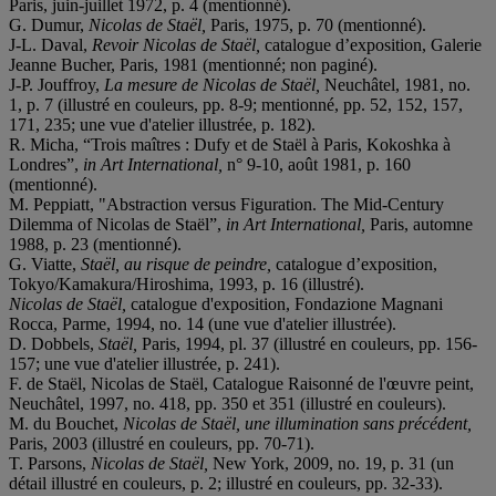
Paris, juin-juillet 1972, p. 4 (mentionné).
G. Dumur,
Nicolas de Staël,
Paris, 1975, p. 70 (mentionné).
J-L. Daval,
Revoir Nicolas de Staël,
catalogue d’exposition, Galerie
Jeanne Bucher, Paris, 1981 (mentionné; non paginé).
J-P. Jouffroy,
La mesure de Nicolas de Staël,
Neuchâtel, 1981, no.
1, p. 7 (illustré en couleurs, pp. 8-9; mentionné, pp. 52, 152, 157,
171, 235; une vue d'atelier illustrée, p. 182).
R. Micha, “Trois maîtres : Dufy et de Staël à Paris, Kokoshka à
Londres”,
in Art International,
n° 9-10, août 1981, p. 160
(mentionné).
M. Peppiatt, "Abstraction versus Figuration. The Mid-Century
Dilemma of Nicolas de Staël”,
in Art International,
Paris, automne
1988, p. 23 (mentionné).
G. Viatte,
Staël, au risque de peindre,
catalogue d’exposition,
Tokyo/Kamakura/Hiroshima, 1993, p. 16 (illustré).
Nicolas de Staël,
catalogue d'exposition, Fondazione Magnani
Rocca, Parme, 1994, no. 14 (une vue d'atelier illustrée).
D. Dobbels,
Staël,
Paris, 1994, pl. 37 (illustré en couleurs, pp. 156-
157; une vue d'atelier illustrée, p. 241).
F. de Staël, Nicolas de Staël, Catalogue Raisonné de l'œuvre peint,
Neuchâtel, 1997, no. 418, pp. 350 et 351 (illustré en couleurs).
M. du Bouchet,
Nicolas de Staël, une illumination sans précédent,
Paris, 2003 (illustré en couleurs, pp. 70-71).
T. Parsons,
Nicolas de Staël,
New York, 2009, no. 19, p. 31 (un
détail illustré en couleurs, p. 2; illustré en couleurs, pp. 32-33).