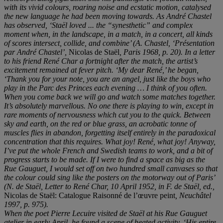
with its vivid colours, roaring noise and ecstatic motion, catalysed
the new language he had been moving towards.
As André
Chastel
has observed,
‘Staël loved ... the “synesthetic”
and complex
moment when, in the landscape, in a match, in a concert, all kinds
of scores intersect, collide, and combine
’
(A. Chastel,
‘Présentation
par André
Chastel
’
,
Nicolas de Staël
,
Paris 1968, p. 20). In a letter
to his
friend René
Char a fortnight after the match, the artist
’
s
excitement remained at fever pitch.
‘My dear René,’
he began,
‘
Thank you for your note, you are an angel, just like the boys who
play in the Parc des Princes
each evening …
I think of you often.
When you come back we will go and watch some matches together.
It
’
s absolutely marvellous. No one there is playing to win, except in
rare moments of nervousness which cut you to the quick. Between
sky and earth, on the red or blue grass, an acrobatic tonne of
muscles flies in abandon, forgetting itself entirely in the paradoxical
concentration that this requires. What joy! Ren
é
, what joy! Anyway,
I
’
ve put the whole French and Swedish teams to work, and a bit of
progress starts to be made. If I were to find a space as big as the
Rue Gauguet, I would set off on two hundred small canvases so that
the colour could sing like the posters on the motorway out of Paris
’
(N. de Staël, Letter to René Char, 10 April 1952, in F. de Staë
l, ed.,
Nicolas de Staël: Catalogue Raisonné de l’œuvre peint
,
Neuchâ
tel
1997, p. 975).
When the poet Pierre Lecuire visited de Staë
l at his Rue Gauguet
atelier in early April, he found a scene of heated activity.
‘
His entire