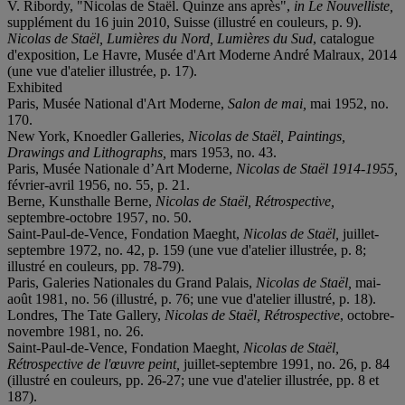
V. Ribordy, "Nicolas de Staël. Quinze ans après",
in Le Nouvelliste,
supplément du 16 juin 2010, Suisse (illustré en couleurs, p. 9).
Nicolas de Staël, Lumières du Nord, Lumières du Sud
, catalogue
d'exposition, Le Havre, Musée d'Art Moderne André Malraux, 2014
(une vue d'atelier illustrée, p. 17).
Exhibited
Paris, Musée National d'Art Moderne,
Salon de mai,
mai 1952, no.
170.
New York, Knoedler Galleries,
Nicolas de Staël, Paintings,
Drawings and Lithographs,
mars 1953, no. 43.
Paris, Musée Nationale d’Art Moderne,
Nicolas de Staël 1914-1955,
février-avril 1956, no. 55, p. 21.
Berne, Kunsthalle Berne,
Nicolas de Staël, Rétrospective,
septembre-octobre 1957, no. 50.
Saint-Paul-de-Vence, Fondation Maeght,
Nicolas de Staël,
juillet-
septembre 1972, no. 42, p. 159 (une vue d'atelier illustrée, p. 8;
illustré en couleurs, pp. 78-79).
Paris, Galeries Nationales du Grand Palais,
Nicolas de Staël,
mai-
août 1981, no. 56 (illustré, p. 76; une vue d'atelier illustré, p. 18).
Londres, The Tate Gallery,
Nicolas de Staël, Rétrospective
, octobre-
novembre 1981, no. 26.
Saint-Paul-de-Vence, Fondation Maeght,
Nicolas de Staël,
Rétrospective de l'œuvre peint,
juillet-septembre
1991, no. 26, p. 84
(illustré en couleurs, pp. 26-27; une vue d'atelier illustrée, pp. 8 et
187).