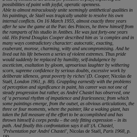
possibilities of paint with joyful, operatic openness.
Able to almost miraculously unite seemingly antithetical qualities in
his paintings
, de Staë
l was tragically unable to resolve his own
internal conflicts. On 16 March 1955, almost exactly three years
after he saw the game at the
Parc des Princes
, he threw himself from
the ramparts of his studio in Antibes. He was just forty-one years
old. His friend Douglas Cooper described him as
‘
a complex and in
many ways contradictory character: autocratic, exacting,
exuberant, morose, charming, witty and uncompromising. And he
lived out his life between a series of violent extremes. Thus pride
would suddenly be replaced by humility, self-indulgence by
asceticism, exaltation by gloom, uproarious laughter by withering
scorn, supreme confidence by serious doubts, excessive work by
deliberate idleness, great poverty by riches
’
(D. Cooper,
Nicolas de
Staël
, London 1961, p. 88). Grappling earnestly with the problems
of perception and significance in paint, his career was not one of
steady progression but rather, as Andr
é
Chastel has observed, one
of
‘
a personal rhythm of impatience and fearlessness; from which
some paintings emerge, from the outset, as obvious articulations, the
three or four moments, where the painter, like a waking giant, has
taken the full measure of the effort to be accomplished and has
thrown himself
à
corps perdu
–
the only fitting expression
–
in its
path. And finally this confrontation says it all
’
(A. Chastel,
‘Présentation par André
Chastel
’
,
Nicolas de Staël
, Paris 1968, p.
18).