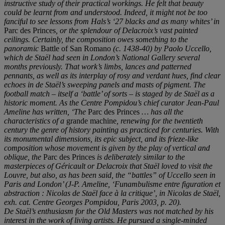
instructive study of their practical workings. He felt that beauty
could be learnt from and understood. Indeed, it might not be too
fanciful to see lessons from Hals
’
s
‘
27 blacks and as many whites
’
in
Parc des Princes
,
or the splendour of Delacroix
’
s vast painted
ceilings. Certainly, the composition owes something to the
panoramic
Battle of San Romano
(c. 1438-40)
by Paolo Uccello,
which de Staë
l had seen in London
’
s National Gallery several
months previously. That work
’
s limbs, lances and patterned
pennants, as well as its interplay of rosy and verdant hues, find clear
ec
hoes in de Staë
l
’
s sweeping panels and masts of pigment. The
football match
–
itself a
‘
battle
’
of sorts
–
is staged
by de Staë
l as a
historic moment. As the Centre Pompidou
’
s chief curator Jean-Paul
Ameline has written,
‘
The
Parc des Princes
…
has all the
characteristics of a
grande machine
, renewing for the twentieth
century the genre of history painting as practiced for centuries. With
its monumental dimensions, its epic subject, and its frieze-like
composition whose movement is given by the play of vertical and
oblique, the
Parc des Princes
is deliberately similar to the
masterpieces of Géricault or Delacroix that Staël loved to visit the
Louvre, but also, as has been said, the “battles”
of Uccello seen in
Paris and London
’
(J-P.
Ameline,
‘
Funambulisme entre figuration et
abstraction
: Nicolas de Staël face à
la critique
’
, in
Nicolas de Staë
l,
exh. cat.
Centre Georges Pompidou, Paris 2003, p. 20).
De Staë
l
’
s enthusiasm for the Old Masters was not matched by his
interest in the work of living artists. He pursued a single-minded