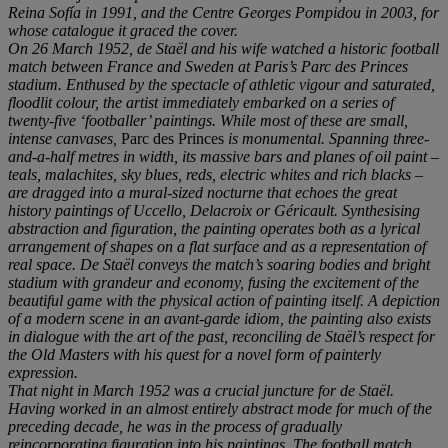
Reina Sof
í
a in 1991, and the Centre Georges Pompidou in 2003, for
whose catalogue it graced the cover.
On 26 March 1952, de Staë
l and his wife watched a historic football
match between France and Sweden at Paris
’
s Parc des Princes
stadium. Enthused by the spectacle of athletic vigour and saturated,
floodlit colour, the artist immediately embarked on a series of
twenty-five
‘
footballer
’
paintings. While most of these are small,
intense canvases,
Parc des Princes
is monumental. Spanning three-
and-a-half metres in width, its massive bars and planes of oil paint
–
teals, malachites, sky blues, reds, electric whites and rich blacks
–
are dragged into a mural-sized nocturne that echoes the
great
history paintings of Uccello, Delacroix or Gé
ricault. Synthesising
abstraction and figuration, the painting operates both as a lyrical
arrangement of shapes on a flat surface and as a representation of
real space.
De Staë
l conveys the match
’
s soaring bodies and bright
stadium with grandeur and economy, fusing the excitement of the
beautiful game with the physical action of painting itself. A depiction
of a modern scene in an avant-garde idiom, the painting also exists
in dialogue with the art of the past
, reconciling de Staë
l
’
s respect for
the Old Masters with his quest for a novel form of painterly
expression.
That night in March 1952 was a crucial juncture
for de Staë
l.
Having worked in an almost entirely abstract mode for much of the
preceding decade, he was in the process of gradually
reincorporating figuration into his paintings. The football match,