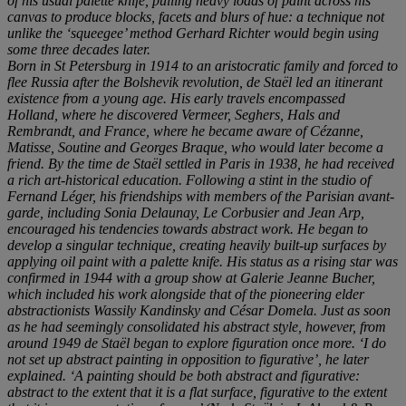
of his usual palette knife, pulling heavy loads of paint across his
canvas to produce blocks, facets and blurs of hue: a technique not
unlike the
‘
squeegee
’
method Gerhard Richter would begin using
some three decades later.
Born in St Petersburg in 1914 to an aristocratic family and forced to
flee Russia after the Bolshevik revolution,
de Staë
l led an itinerant
existence from a young age. His early travels encompassed
Holland, where he discovered Vermeer, Seghers,
Hals and
Rembrandt, and France, where he became aware of Cé
zanne,
Matisse, Soutine and Georges Braque, who would later become a
friend.
By the time de Staë
l settled in Paris in 1938, he had received
a rich art-historical education. F
ollowing a stint in the studio of
Fernand Lé
ger, his friendships with members of the Parisian avant-
garde, including Sonia Delaunay, Le Corbusier and Jean Arp,
encouraged his tendencies towards abstract work. He began to
develop a singular technique, creating heavily built-up surfaces by
applying oil paint with a palette knife. His status as a rising star was
confirmed in 1944 with a group show at Galerie Jeanne Bucher,
which included his work alongside that of the pioneering elder
abstractionists
Wassily Kandinsky and Cé
sar Domela. Just as soon
as he had seemingly consolidated his abstract style, however,
from
around 1949 de Staë
l began to explore figuration once more.
‘
I do
not set up abstract
painting in opposition to figurative
’
,
he later
explained.
‘
A painting should be both abstract and figurative:
abstract to the extent that it is a flat surface, figurative to the extent