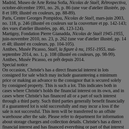
Madrid, Museo de Arte Reina Sofia,
Nicolas de Staël, Rétrospectiva,
octobre-décembre 1991, no. 26, p. 86 (une vue d'atelier illustrée, pp.
8 et 189; illustré en couleurs, pp. 88-89).
Paris, Centre Georges Pompidou,
Nicolas de Staël,
mars-juin 2003,
no. 118, p. 246 (illustré en couleurs sur la couverture et pp. 142-143;
des vues d'atelier illustrées, pp. 46, 123-124).
Martigny, Fondation Pierre Gianadda,
Nicolas de Staël 1945-1955,
juin-novembre 2010, no. 23, p. 262 (une vue d'atelier illustré, pp. 14
et 48; illustré en couleurs, pp. 104-105).
Antibes, Musée Picasso,
Staël, la figure à nu, 1951-1955
, mai-
septembre 2014, no. 1, p. 108 (illustré en couleurs, pp. 98-99).
Antibes, Musée Picasso, en prêt depuis 2014.
Special notice
On occasion, Christie's has a direct financial interest in lots
consigned for sale which may include guaranteeing a minimum
price or making an advance to the consignor that is secured solely
by consigned property. This is such a lot. This indicates both in
cases where Christie's holds the financial interest on its own, and in
cases where Christie's has financed all or a part of such interest
through a third party. Such third parties generally benefit financially
if a guaranteed lot is sold successfully and may incur a loss if the
sale is not successful. This item will be transferred to an offsite
warehouse after the sale. Please refer to department for information
about storage charges and collection details. Christie's has a direct
financial interest and has financed everything or part of that interest