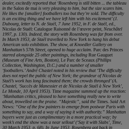
dealer, excitedly reported that
‘
Rosenberg is still bitten ... the tableau
in the
Salon de mai
is very pleasing to him, but the size scares him.
He likes the [smaller] footballers too but they
’
re sold. The difficulty
is an exciting thing and we have left him with his excitement
’
(J.
Dubourg,
letter to N. de Staë
l,
7 June 1952, in F. de Staë
l, ed.,
Nicolas de Staël: Catalogue Raisonné de l’œuvre peint
, Neuchâ
tel
1997, p. 130). Indeed, the story with Rosenberg was far from over.
In March 1953,
de Staë
l travelled to New York to hang his debut
American solo exhibition. The show, at Knoedler Gallery on
Manhattan
’
s 57
th
Street, opened to huge acclaim.
Parc des Princes
starred alongside 25 other paintings, including
Rue Gauguet
(Museum of Fine Arts, Boston),
Le Parc de Sceaux
(Phillips
Collection, Washington, D.C.) and a number of smaller
‘
footballers.
’
André
Chastel noted in his review that
‘
The difficulty
does not rep
el the public of New York; the grandeur of Nicolas de
Staë
l
’
s work has long fascinated them; the crowds thronged
’
(A.
Chastel,
‘Succès de Manessier et de Nicolas de Staël à
New York
’
,
Le Monde, 10 April 1953).
Time
magazine summed up the reaction:
‘
Manhatt
an critics, pleased to have something really new to write
about, trowelled on the praise. “Majestic”
, said the
Times
. Said
Art
News
: “One of the few painters to emerge from postwar Paris with
something to say, and a way of saying it with authority.”
Manhattan
buyers were just as complimentary in a more practical way; by
week
’
s end the show was a near sellout
’
(
‘
Say it with Slabs
’
,
Time
,
30 March 1953, p. 68). In June 1953, Rosenberg got back in