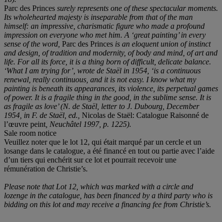
Parc des Princes
surely represents one of these spectacular moments.
Its wholehearted majesty is inseparable from that of the man
himself: an impressive, charismatic figure who made a profound
impression on everyone who met him. A
‘
great painting
’
in every
sense of the word,
Parc des Princes
is an eloquent union of instinct
and design, of tradition and modernity, of body and mind, of art and
life. For all its force, it is a thing born of difficult, delicate balance.
‘
What I am trying for
’, wrote de Staë
l in 1954,
‘
is a continuous
renewal, really continuous, and it is not easy. I know what my
painting is beneath its appearances, its violence, its perpetual games
of power. It is a fragile thing in the good, in the sublime sense.
It is
as fragile as love
’
(
N. de Staël, letter to J. Dubourg, December
1954, in F. de Staë
l, ed.,
Nicolas de Staël: Catalogue Raisonné de
l’œuvre peint
, Neuchâ
tel 1997, p. 1225).
Sale room notice
Veuillez noter que le lot 12, qui était marqué par un cercle et un
losange dans le catalogue, a été financé en tout ou partie avec l’aide
d’un tiers qui enchérit sur ce lot et pourrait recevoir une
rémunération de Christie’s.
Please note that Lot 12, which was marked with a circle and
lozenge in the catalogue, has been financed by a third party who is
bidding on this lot and may receive a financing fee from Christie’s.