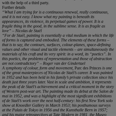
with the help of a third party.
Further details
“
What I am trying for is a continuous renewal, really continuous,
and it is not easy. I know what my painting is beneath its
appearances, its violence, its perpetual games of power. It is a
fragile thing in the good, in the sublime sense. It is as fragile as
love
”
– Nicolas de Staë
l
“For de Staë
l, painting is essentially a vital medium in which the life
of forms is captured and embodied. The elements of these forms
–
that is to say, the contours, surfaces, colour-planes, space-defining
values and other visual and tactile elements
–
are simultaneously the
materials of hi
s craft and its very spirit: in a word, its “poetics”
. In
this poetics, the problems of representation and those of abstraction
are not contradictory
”
–
Roger van der Gindertael
A symphony of colour, form and movement,
Parc des Princes
is one
of the great masterpieces
of Nicolas de Staë
l
’
s career. It was painted
in 1952 and has been held in his family
’
s private collection since his
death just three years later. Vast in scale and ambition, it
represents
the peak of de Staë
l
’
s achievement and a critical moment in the story
of Western post-war art. The painting made its debut at the Salon de
mai in 1952, and was a highlight of the most significant exhibitions
of
de Staë
l
’
s work over the next half-century: his first New York solo
show at Knoedler Gallery in March 1953; his posthumous surveys
at the Palais de Tokyo in 1956 and the Kunsthalle Bern in 1957;
and his major retrospectives at Tate Modern in 1981, the Museo