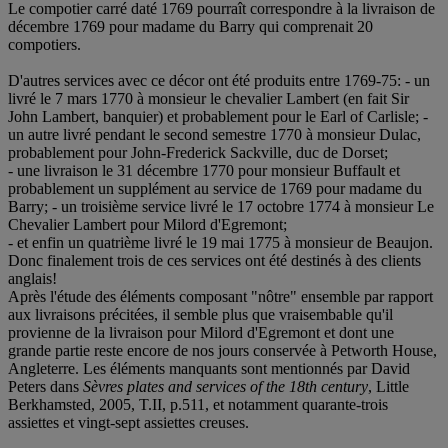
Le compotier carré daté 1769 pourraît correspondre à la livraison de
décembre 1769 pour madame du Barry qui comprenait 20
compotiers.
D'autres services avec ce décor ont été produits entre 1769-75: - un
livré le 7 mars 1770 à monsieur le chevalier Lambert (en fait Sir
John Lambert, banquier) et probablement pour le Earl of Carlisle; -
un autre livré pendant le second semestre 1770 à monsieur Dulac,
probablement pour John-Frederick Sackville, duc de Dorset;
- une livraison le 31 décembre 1770 pour monsieur Buffault et
probablement un supplément au service de 1769 pour madame du
Barry; - un troisième service livré le 17 octobre 1774 à monsieur Le
Chevalier Lambert pour Milord d'Egremont;
- et enfin un quatrième livré le 19 mai 1775 à monsieur de Beaujon.
Donc finalement trois de ces services ont été destinés à des clients
anglais!
Après l'étude des éléments composant "nôtre" ensemble par rapport
aux livraisons précitées, il semble plus que vraisembable qu'il
provienne de la livraison pour Milord d'Egremont et dont une
grande partie reste encore de nos jours conservée à Petworth House,
Angleterre. Les éléments manquants sont mentionnés par David
Peters dans
Sèvres plates and services of the 18th century
, Little
Berkhamsted, 2005, T.II, p.511, et notamment quarante-trois
assiettes et vingt-sept assiettes creuses.