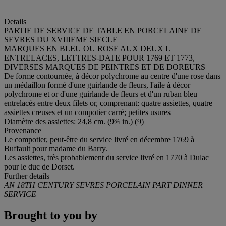
Details
PARTIE DE SERVICE DE TABLE EN PORCELAINE DE
SEVRES DU XVIIIEME SIECLE
MARQUES EN BLEU OU ROSE AUX DEUX L
ENTRELACES, LETTRES-DATE POUR 1769 ET 1773,
DIVERSES MARQUES DE PEINTRES ET DE DOREURS
De forme contournée, à décor polychrome au centre d'une rose dans
un médaillon formé d'une guirlande de fleurs, l'aile à décor
polychrome et or d'une guirlande de fleurs et d'un ruban bleu
entrelacés entre deux filets or, comprenant: quatre assiettes, quatre
assiettes creuses et un compotier carré; petites usures
Diamètre des assiettes: 24,8 cm. (9¾ in.) (9)
Provenance
Le compotier, peut-être du service livré en décembre 1769 à
Buffault pour madame du Barry.
Les assiettes, très probablement du service livré en 1770 à Dulac
pour le duc de Dorset.
Further details
AN 18TH CENTURY SEVRES PORCELAIN PART DINNER
SERVICE
Brought to you by