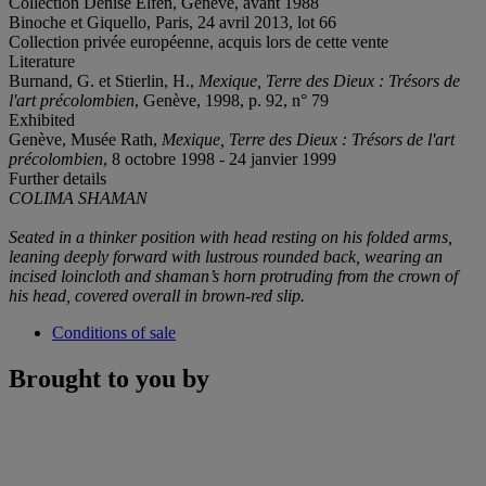
Collection Denise Elfen, Genève, avant 1988
Binoche et Giquello, Paris, 24 avril 2013, lot 66
Collection privée européenne, acquis lors de cette vente
Literature
Burnand, G. et Stierlin, H.,
Mexique, Terre des Dieux : Trésors de
l'art précolombien
, Genève, 1998, p. 92, n° 79
Exhibited
Genève, Musée Rath,
Mexique, Terre des Dieux : Trésors de l'art
précolombien
, 8 octobre 1998 - 24 janvier 1999
Further details
COLIMA SHAMAN
Seated in a thinker position with head resting on his folded arms,
leaning deeply forward with lustrous rounded back,
wearing an
incised loincloth and shaman’s horn protruding from the crown of
his head, covered overall in brown-red slip.
Conditions of sale
Brought to you by