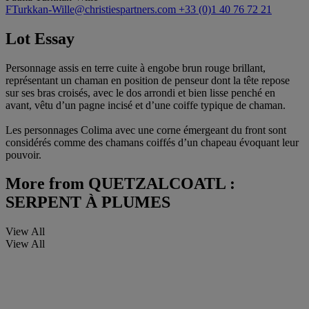
FTurkkan-Wille@christiespartners.com
+33 (0)1 40 76 72 21
Lot Essay
Personnage assis en terre cuite à engobe brun rouge brillant,
représentant un chaman en position de penseur dont la tête repose
sur ses bras croisés, avec le dos arrondi et bien lisse penché en
avant, vêtu d’un pagne incisé et d’une coiffe typique de chaman.
Les personnages Colima avec une corne émergeant du front sont
considérés comme des chamans coiffés d’un chapeau évoquant leur
pouvoir.
More from
QUETZALCOATL :
SERPENT À PLUMES
View All
View All