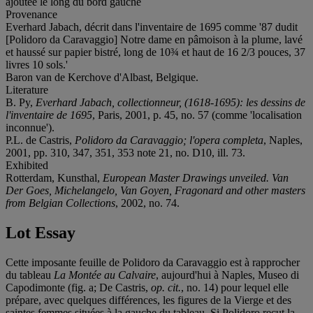
ajoutée le long du bord gauche
Provenance
Everhard Jabach, décrit dans l'inventaire de 1695 comme '87 dudit
[Polidoro da Caravaggio] Notre dame en pâmoison à la plume, lavé
et haussé sur papier bistré, long de 10¾ et haut de 16 2/3 pouces, 37
livres 10 sols.'
Baron van de Kerchove d'Albast, Belgique.
Literature
B. Py,
Everhard Jabach, collectionneur, (1618-1695): les dessins de
l'inventaire de 1695
, Paris, 2001, p. 45, no. 57 (comme 'localisation
inconnue').
P.L. de Castris,
Polidoro da Caravaggio; l'opera completa
, Naples,
2001, pp. 310, 347, 351, 353 note 21, no. D10, ill. 73.
Exhibited
Rotterdam, Kunsthal,
European Master Drawings unveiled. Van
Der Goes, Michelangelo, Van Goyen, Fragonard and other masters
from Belgian Collections
, 2002, no. 74.
Lot Essay
Cette imposante feuille de Polidoro da Caravaggio est à rapprocher
du tableau
La Montée au Calvaire
, aujourd'hui à Naples, Museo di
Capodimonte (fig. a; De Castris,
op. cit.
, no. 14) pour lequel elle
prépare, avec quelques différences, les figures de la Vierge et des
saintes femmes situées à la gauche du tableau. Si Polidoro reçut la