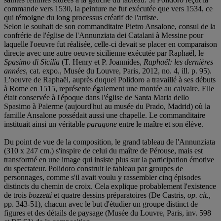
commande vers 1530, la peinture ne fut exécutée que vers 1534, ce
qui témoigne du long processus créatif de l'artiste.
Selon le souhait de son commanditaire Pietro Ansalone, consul de la
confrérie de l'église de l'Annunziata dei Catalani à Messine pour
laquelle l'oeuvre fut réalisée, celle-ci devait se placer en comparaison
directe avec une autre oeuvre sicilienne exécutée par Raphaël, le
Spasimo di Sicilia
(T. Henry et P. Joannides,
Raphaël: les dernières
années
, cat. expo., Musée du Louvre, Paris, 2012, no. 4, ill. p. 95).
L'oeuvre de Raphaël, auprès duquel Polidoro a travaillé à ses débuts
à Rome en 1515, représente également une montée au calvaire. Elle
était conservée à l'époque dans l'église de Santa Maria dello
Spasimo à Palerme (aujourd'hui au musée du Prado, Madrid) où la
famille Ansalone possédait aussi une chapelle. Le commanditaire
instituait ainsi un véritable
paragone
entre le maître et son élève.
Du point de vue de la composition, le grand tableau de l'Annunziata
(310 x 247 cm.) s'inspire de celui du maître de Pérouse, mais est
transformé en une image qui insiste plus sur la participation émotive
du spectateur. Polidoro construit le tableau par groupes de
personnages, comme s'il avait voulu y rassembler cinq épisodes
distincts du chemin de croix. Cela explique probablement l'existence
de trois
bozzetti
et quatre dessins préparatoires (De Castris,
op. cit.
,
pp. 343-51), chacun avec le but d'étudier un groupe distinct de
figures et des détails de paysage (Musée du Louvre, Paris, inv. 598