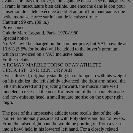
avancée, le bras droit levé, le bras gauche baissé et se déplaçant vers
l'avant, la musculature bien définie, une encoche dans le cou pour
l'insertion de la tête exécutée à part et aujourd'hui manquante, une
petite mortaise carrée sur le haut de la cuisse droite
Hauteur : 99 cm. (39 in.)
Provenance
Galerie Marc Lagrand, Paris, 1970-1980.
Special notice
No VAT will be charged on the hammer price, but VAT payable at
19.6% (5.5% for books) will be added to the buyer’s premium
which is invoiced on a VAT inclusive basis
Further details
A ROMAN MARBLE TORSO OF AN ATHLETE
CIRCA 1ST - 2ND CENTURY A.D.
Over-lifesized, originally standing in contrapposto with his weight
on his right leg, the left slightly advanced, the right arm raised, the
left arm lowered and projecting forward, the musculature well-
modeled, a recess at the neck for insertion of the separately-made
and now-missing head, a small square mortise on the upper right
thigh.
The pose of this impressive athletic torso recalls that of the 'oil-
pourer' traditionally associated with Polykleitos and his followers.
From the raised right hand he would be pouring oil from a vessel
into a bowl held in his lowered left hand. For a closely related