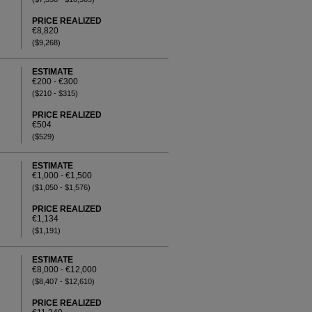
PRICE REALIZED
€8,820
($9,268)
ESTIMATE
€200 - €300
($210 - $315)
PRICE REALIZED
€504
($529)
ESTIMATE
€1,000 - €1,500
($1,050 - $1,576)
PRICE REALIZED
€1,134
($1,191)
ESTIMATE
€8,000 - €12,000
($8,407 - $12,610)
PRICE REALIZED