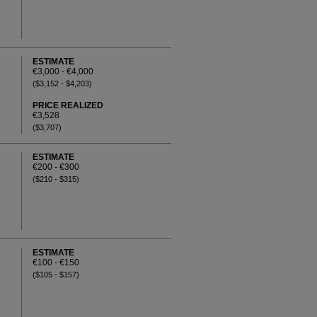
ESTIMATE
€3,000 - €4,000
($3,152 - $4,203)
PRICE REALIZED
€3,528
($3,707)
ESTIMATE
€200 - €300
($210 - $315)
ESTIMATE
€100 - €150
($105 - $157)