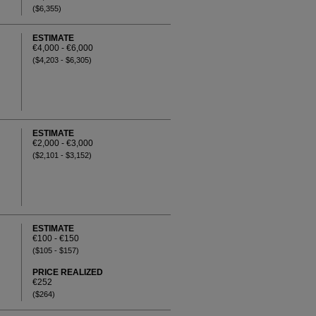
($6,355)
ESTIMATE
€4,000 - €6,000
($4,203 - $6,305)
ESTIMATE
€2,000 - €3,000
($2,101 - $3,152)
ESTIMATE
€100 - €150
($105 - $157)
PRICE REALIZED
€252
($264)