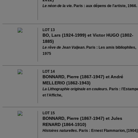
Le néon de la vie.
Paris : aux dépens de l'artiste, 1966.
LOT 13
BO, Lars (1924-1999) et Victor HUGO (1802-
1885)
Le rê
ve de Jean Valjean
. Paris : Les amis bibliophiles,
1975
LOT 14
BONNARD, Pierre (1867-1947) et André
MELLERIO (1862-1943)
La Lithographie originale en couleurs.
Paris : l'Estamp
et l'Affiche,
LOT 15
BONNARD, Pierre (1867-1947) et Jules
RENARD (1864-1910)
Histoires naturelles
. Paris : Ernest Flammarion, [1904]