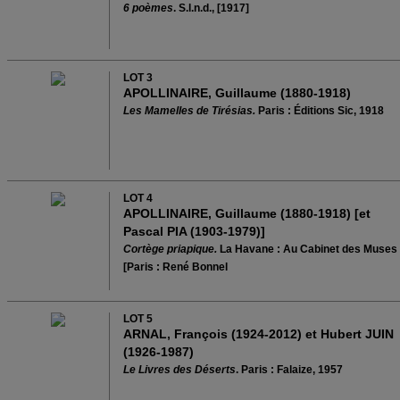
6 poèmes
. S.l.n.d., [1917]
LOT 3
APOLLINAIRE, Guillaume (1880-1918)
Les Mamelles de Tirésias.
Paris : Éditions Sic, 1918
LOT 4
APOLLINAIRE, Guillaume (1880-1918) [et
Pascal PIA (1903-1979)]
Cortège priapique.
La Havane : Au Cabinet des Muses
[Paris : René Bonnel
LOT 5
ARNAL, François (1924-2012) et Hubert JUIN
(1926-1987)
Le Livres des Dé
serts
. Paris : Falaize, 1957