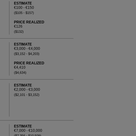
ESTIMATE
€100 - €150
($105 - $157)
PRICE REALIZED
€126
($132)
ESTIMATE
€3,000 - €4,000
($3,152 - $4,203)
PRICE REALIZED
€4,410
($4,634)
ESTIMATE
€2,000 - €3,000
($2,101 - $3,152)
ESTIMATE
€7,000 - €10,000
($7,356 - $10,509)