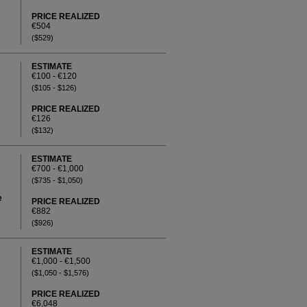
PRICE REALIZED
€504
($529)
ESTIMATE
€100 - €120
($105 - $126)
PRICE REALIZED
€126
($132)
ESTIMATE
€700 - €1,000
($735 - $1,050)
e
PRICE REALIZED
€882
($926)
ESTIMATE
€1,000 - €1,500
($1,050 - $1,576)
PRICE REALIZED
€6,048