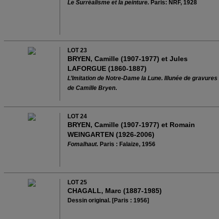
Le Surréalisme et la peinture.
Paris: NRF, 1928
LOT 23
BRYEN, Camille (1907-1977) et Jules
LAFORGUE (1860-1887)
L’Imitation de Notre-Dame la Lune. Illunée de gravures
de Camille Bryen
.
LOT 24
BRYEN, Camille (1907-1977) et Romain
WEINGARTEN (1926-2006)
Fomalhaut.
Paris : Falaize, 1956
LOT 25
CHAGALL, Marc (1887-1985)
Dessin original. [Paris : 1956]