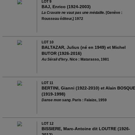
LOT 9
BAJ, Enrico (1924-2003)
La Cravate ne vaut pas une médaille.
[Genève :
Rousseau éditeur,] 1972
LOT 10
BALTAZAR, Julius (né en 1949) et Michel
BUTOR (1926-2016)
Au Sérail d'Ivry.
Nice : Matarasso, 1981
LOT 11
BERTINI, Gianni (1922-2010) et Alain BOSQU
(1919-1998)
Danse mon sang
. Paris : Falaize, 1959
LOT 12
BISSIERE, Marc-Antoine dit LOUTRE (1926-
2012)