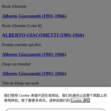
Buste d'homme
Alberto Giacometti (1901-1966)
Buste d'homme (Lotar II)
ALBERTO GIACOMETTI (1901-1966)
Femme couchée qui rêve
Alberto Giacometti (1901-1966)
Diego au chandail
Alberto Giacometti (1901-1966)
Tête de Diego sur socle
Alberto Giacometti (1901-1966)
我们使用 Cookie 来提升您在本网站、我们的通讯以及整个网路上的
使用体验。欲了解更多资讯，请参阅我们的
Cookie 通知
Homme (Apollon)