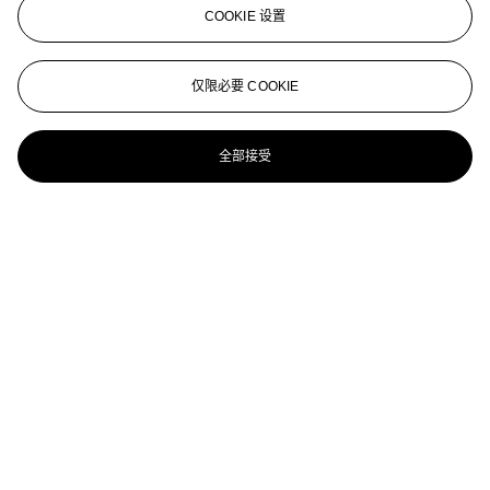
ALBERTO GIACOMETTI (1901-1966)
COOKIE 设置
Chandelier for Peter Watson
Alberto Giacometti (1901-1966)
仅限必要 COOKIE
Femme debout
全部接受
Alberto Giacometti (1901-1966)
Petit buste d'homme