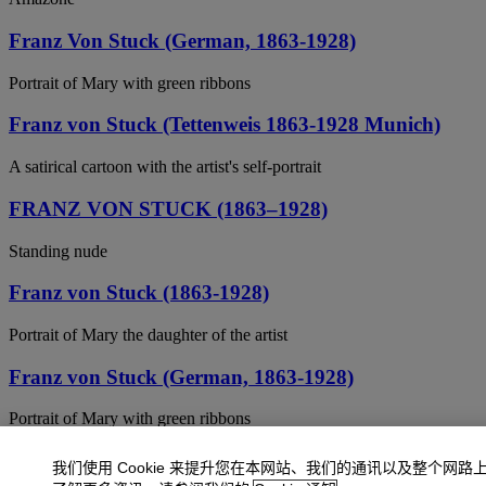
Franz Von Stuck (German, 1863-1928)
Portrait of Mary with green ribbons
Franz von Stuck (Tettenweis 1863-1928 Munich)
A satirical cartoon with the artist's self-portrait
FRANZ VON STUCK (1863–1928)
Standing nude
Franz von Stuck (1863-1928)
Portrait of Mary the daughter of the artist
Franz von Stuck (German, 1863-1928)
Portrait of Mary with green ribbons
Franz Von Stuck (German, 1863-1928)
我们使用 Cookie 来提升您在本网站、我们的通讯以及整个网路