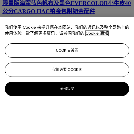
限量版海军蓝色帆布及黑色EVERCOLOR小牛皮40
公分CARGO HAC柏金包附钯金配件
HERMÈS, 2021
我们使用 Cookie 来提升您在本网站、我们的通讯以及整个网路上的
使用体验。欲了解更多资讯，请参阅我们的
Cookie 通知
A LIMITED EDITION SÉSAME TOILE
GOELAND & SWIFT LEATHER CARGO
BIRKIN 35 WITH PALLADIUM
COOKIE 设置
HARDWARELEATHER CARGO BIRKIN 35
WITH PALLADIUM HARDWARE
仅限必要 COOKIE
HERMÈS, 2021
限量版沙漠色帆布及芝麻色SWIFT小牛皮35公分
全部接受
CARGO柏金包附钯金配件
HERMÈS, 2020