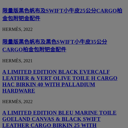
限量版黑色帆布及SWIFT小牛皮25公分CARGO柏
金包附钯金配件
HERMÈS, 2022
限量版黑色帆布及黑色SWIFT小牛皮35公分
CARGO柏金包附钯金配件
HERMÈS, 2021
A LIMITED EDITION BLACK EVERCALF
LEATHER & VERT OLIVE TOILE H CARGO
HAC BIRKIN 40 WITH PALLADIUM
HARDWARE
HERMÈS, 2022
A LIMITED EDITION BLEU MARINE TOILE
GOELAND CANVAS & BLACK SWIFT
LEATHER CARGO BIRKIN 25 WITH