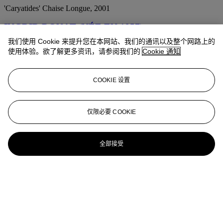
'Caryatides' Chaise Longue, 2001
INGRID DONAT (NÉE EN 1957)
我们使用 Cookie 来提升您在本网站、我们的通讯以及整个网路上的
‘Méridienne aux Caryatides et Scarifications', le modèle créé en
使用体验。欲了解更多资讯，请参阅我们的
Cookie 通知
1998, celle-ci réalisée en 2000
INGRID DONAT (B. 1957)
COOKIE 设置
'Caryatides' Chaise Longue, 2001
INGRID DONAT (NÉE EN 1957)
仅限必要 COOKIE
Tabouret de bar 'Engrenage', 2017
全部接受
INGRID DONAT (NÉE EN 1957)
Tabouret de bar 'Engrenage', 2017