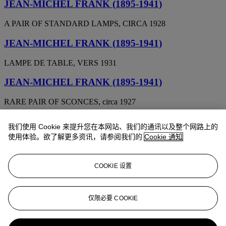
JEAN-MICHEL FRANK (1895-1941)
A PAIR OF STANDARD LAMPS, CIRCA 1928
JEAN-MICHEL FRANK (1895-1941)
LAMPE DE TABLE, VERS 1931
JEAN-MICHEL FRANK (1895-1941)
RARE PAIR OF SCONCES, circa 1927
JEAN-MICHEL FRANK (1895-1941)
我们使用 Cookie 来提升您在本网站、我们的通讯以及整个网路上的
使用体验。欲了解更多资讯，请参阅我们的
Cookie 通知
A 'COLONNE' TABLE LAMP, CIRCA 1931-32
JEAN-MICHEL FRANK (1895-1941)
COOKIE 设置
TABLE BASSE, VERS 1925
JEAN-MICHEL FRANK (1895-1941)
仅限必要 COOKIE
'Diabolo' Side Table, circa 1933