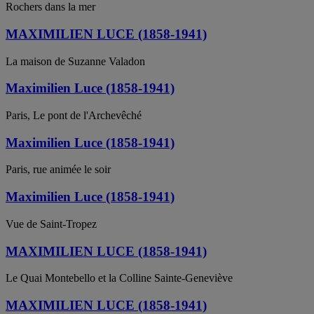
Rochers dans la mer
MAXIMILIEN LUCE (1858-1941)
La maison de Suzanne Valadon
Maximilien Luce (1858-1941)
Paris, Le pont de l'Archevêché
Maximilien Luce (1858-1941)
Paris, rue animée le soir
Maximilien Luce (1858-1941)
Vue de Saint-Tropez
MAXIMILIEN LUCE (1858-1941)
Le Quai Montebello et la Colline Sainte-Geneviève
MAXIMILIEN LUCE (1858-1941)