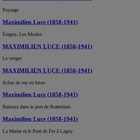
Paysage
Maximilien Luce (1858-1941)
Éragny, Les Meules
MAXIMILIEN LUCE (1858-1941)
Le verger
MAXIMILIEN LUCE (1858-1941)
Scène de rue en hiver
Maximilien Luce (1858-1941)
Bateaux dans le port de Rotterdam
Maximilien Luce (1858-1941)
La Marne et le Pont de Fer à Lagny