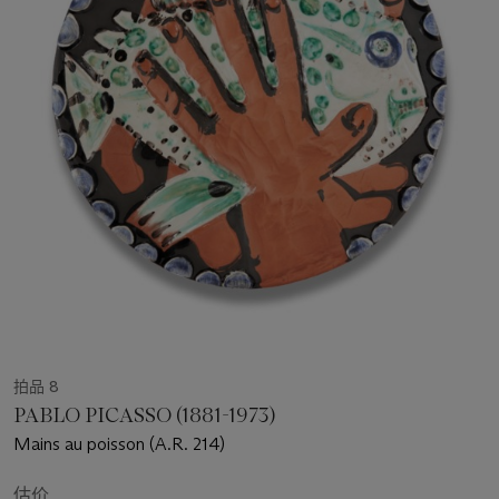
拍品 8
PABLO PICASSO (1881-1973)
Mains au poisson (A.R. 214)
估价