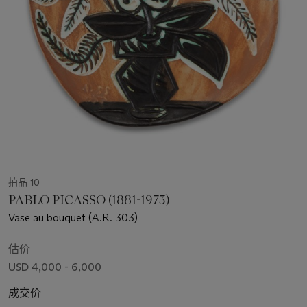
拍品 10
PABLO PICASSO (1881-1973)
Vase au bouquet (A.R. 303)
估价
USD 4,000 - 6,000
成交价