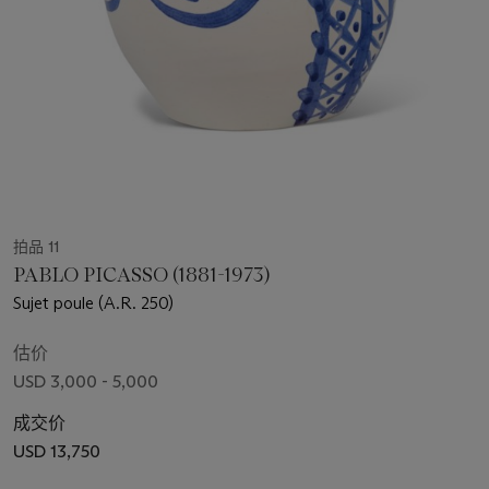
拍品 11
PABLO PICASSO (1881-1973)
Sujet poule (A.R. 250)
估价
USD 3,000 - 5,000
成交价
USD 13,750