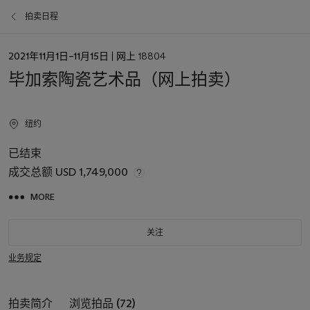
拍卖日程
日
2021年11月1日–11月15日
| 网上 18804
期
毕加索陶瓷艺术品（网上拍卖）
纽约
已结束
成交总额
USD 1,749,000
MORE
关注
业务规定
拍卖简介
浏览拍品 (72)