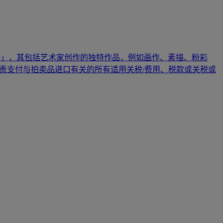
料」，其包括艺术家创作的独特作品，例如画作、素描、粉彩
负责支付与拍卖品进口有关的所有适用关税/费用、税款或关税或