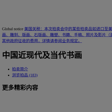
Global notice
美国关税：本次拍卖会中的某些拍卖品如进口至
画、雕刻、版画、石版画、雕塑、书籍、手稿、照片及影片（源
其他政府征收的费用，详情请参阅业务规定。
中国近现代及当代书画
拍卖简介
浏览拍品 (183)
更多精彩内容