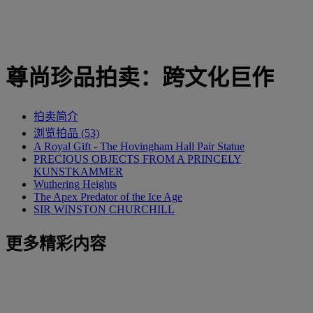
尊尚珍品拍卖：跨文化巨作
拍卖简介
浏览拍品 (53)
A Royal Gift - The Hovingham Hall Pair Statue
PRECIOUS OBJECTS FROM A PRINCELY
KUNSTKAMMER
Wuthering Heights
The Apex Predator of the Ice Age
SIR WINSTON CHURCHILL
更多精彩内容