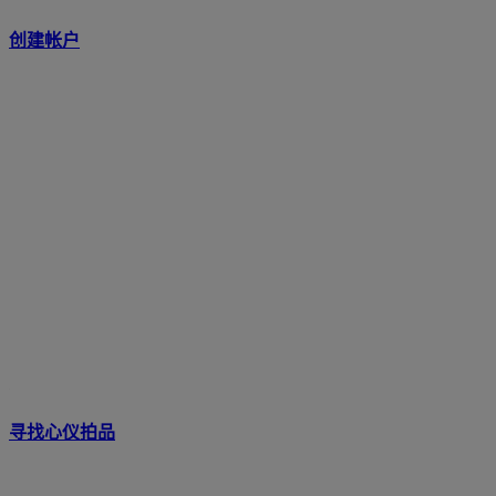
创建帐户
寻找心仪拍品