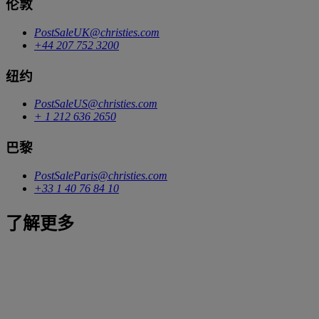
伦敦
PostSaleUK@christies.com
+44 207 752 3200
纽约
PostSaleUS@christies.com
+ 1 212 636 2650
巴黎
PostSaleParis@christies.com
+33 1 40 76 84 10
了解更多