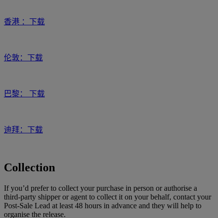
香港 ：
下载
伦敦：
下载
巴黎：
下载
迪拜：
下载
Collection
If you’d prefer to collect your purchase in person or authorise a
third-party shipper or agent to collect it on your behalf, contact your
Post-Sale Lead at least 48 hours in advance and they will help to
organise the release.