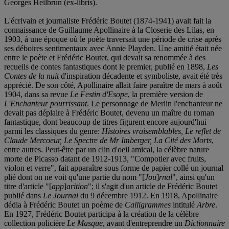
Georges Heilbrun (ex-libris).
L'écrivain et journaliste Frédéric Boutet (1874-1941) avait fait la
connaissance de Guillaume Apollinaire à la Closerie des Lilas, en
1903, à une époque où le poète traversait une période de crise après
ses déboires sentimentaux avec Annie Playden. Une amitié était née
entre le poète et Frédéric Boutet, qui devait sa renommée à des
recueils de contes fantastiques dont le premier, publié en 1898,
Les
Contes de la nuit
d'inspiration décadente et symboliste, avait été très
apprécié. De son côté, Apollinaire allait faire paraître de mars à août
1904, dans sa revue
Le Festin d'Esope
, la première version de
L'Enchanteur pourrissant
. Le personnage de Merlin l'enchanteur ne
devait pas déplaire à Frédéric Boutet, devenu un maître du roman
fantastique, dont beaucoup de titres figurent encore aujourd'hui
parmi les classiques du genre:
Histoires vraisemblables, Le reflet de
Claude Mercoeur, Le Spectre de Mr Imberger, La Cité des Morts
,
entre autres. Peut-être par un clin d'oeil amical, la célèbre nature
morte de Picasso datant de 1912-1913, "Compotier avec fruits,
violon et verre", fait apparaître sous forme de papier collé un journal
plié dont on ne voit qu'une partie du nom "[
Jou
]
rnal
", ainsi qu'un
titre d'article "[
app
]
arition
"; il s'agit d'un article de Frédéric Boutet
publié dans
Le Journal
du 9 décembre 1912. En 1918, Apollinaire
dédia à Frédéric Boutet un poème de
Calligrammes
intitulé
Arbre
.
En 1927, Frédéric Boutet participa à la création de la célèbre
collection policière
Le Masque
, avant d'entreprendre un
Dictionnaire