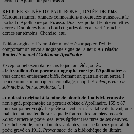
portrait d'Apollinaire par Picasso.
RELIURE SIGNÉE DE PAUL BONET, DATÉE DE 1948.
Maroquin marron, grandes compositions mosaïquées transposant le
portrait d'Apollinaire par Picasso. Dos lisse portant le titre en lettres
dorées. Doublures bord à bord et gardes de veau vert. Tranches
dorées sur témoins. Chemise, étui.
Edition originale. Exemplaire numéroté sur papier d'édition
comportant un envoi autographe signé de l'auteur:
A Frédéric
Boutet / Son ami / Guillaume Apollinaire
Exceptionnel exemplaire dans lequel ont été ajoutés:
-
le brouillon d'un poème autographe corrigé d'Apollinaire
: 8
vers dont un entièrement biffé, formant un quatrain et un tercet, à
l'encre noire sur un papier d'emballage, incipit:
Printemps voici le
soir mais le jour se prolonge
[...]
-
un dessin original à la mine de plomb de Louis Marcoussis
:
non signé, préparatoire au portrait cubiste d'Apollinaire, 155 x 87
mm, sur papier vergé. Le poète se tient assis à sa table de travail, une
main tenant une feuille sur laquelle figurent les premiers mots de
Zone
; derrière le poète, des livres égrènent les titres de ses oeuvres.
Très belle étude, présentant des variantes, pour le fameux portrait du
poète gravé en 1912.
Provenance
: de la bibliothèque du libraire