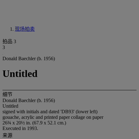
现场拍卖
拍品 3
3
Donald Baechler (b. 1956)
Untitled
细节
Donald Baechler (b. 1956)
Untitled
signed with initials and dated 'DB93' (lower left)
gouache, acrylic and printed paper collage on paper
26¾ x 20½ in. (67.9 x 52.1 cm.)
Executed in 1993.
来源