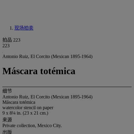
现场拍卖
拍品 223
223
Antonio Ruiz, El Corcito (Mexican 1895-1964)
Máscara totémica
细节
Antonio Ruiz, El Corcito (Mexican 1895-1964)
Máscara totémica
watercolor stencil on paper
9 x 8¼ in. (23 x 21 cm.)
来源
Private collection, Mexico City.
出版