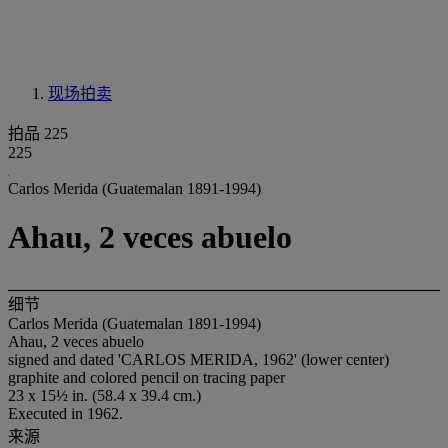
现场拍卖
拍品 225
225
Carlos Merida (Guatemalan 1891-1994)
Ahau, 2 veces abuelo
细节
Carlos Merida (Guatemalan 1891-1994)
Ahau, 2 veces abuelo
signed and dated 'CARLOS MERIDA, 1962' (lower center)
graphite and colored pencil on tracing paper
23 x 15½ in. (58.4 x 39.4 cm.)
Executed in 1962.
来源