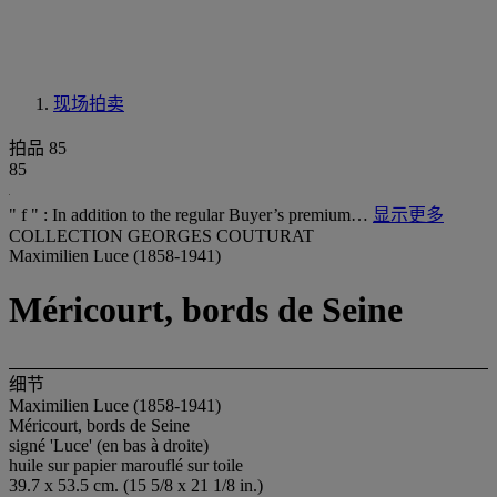
现场拍卖
拍品 85
85
" f " : In addition to the regular Buyer’s premium…
显示更多
COLLECTION GEORGES COUTURAT
Maximilien Luce (1858-1941)
Méricourt, bords de Seine
细节
Maximilien Luce (1858-1941)
Méricourt, bords de Seine
signé 'Luce' (en bas à droite)
huile sur papier marouflé sur toile
39.7 x 53.5 cm. (15 5/8 x 21 1/8 in.)