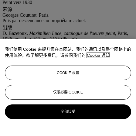
Peint vers 1930
来源
Georges Couturat, Paris.
Puis par descendance au propriétaire actuel.
出版
D. Bazetoux,
Maximilien Luce, catalogue de l'oeuvre peint
, Paris,
1986, vol. II, p. 511, no. 2175 (illustré).
注意事项
我们使用 Cookie 来提升您在本网站、我们的通讯以及整个网路上的
" f " : In addition to the regular Buyer’s premium, a commission of
使用体验。欲了解更多资讯，请参阅我们的
Cookie 通知
7% (i.e. 7.49% inclusive of VAT for books, 8.372% inclusive of
VAT for the other lots) of the hammer price will be charged to the
buyer. It will be refunded to the Buyer upon proof of export of the
lot outside the European Union within the legal time limit.(Please
COOKIE 设置
refer to section VAT refunds)
更多详情
'MERICOURT, THE BANKS OF THE SEINE'; SIGNED LOWER
仅限必要 COOKIE
RIGHT; OIL ON PAPER LAID DOWN ON CANVAS
.
全部接受