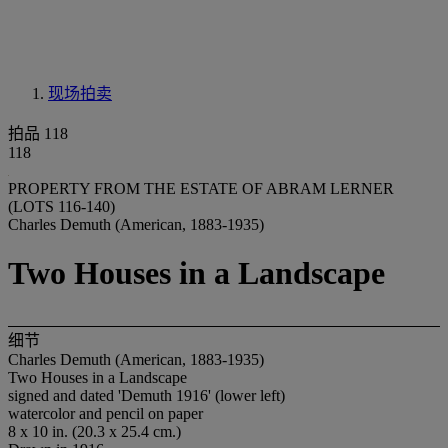
现场拍卖
拍品 118
118
PROPERTY FROM THE ESTATE OF ABRAM LERNER
(LOTS 116-140)
Charles Demuth (American, 1883-1935)
Two Houses in a Landscape
细节
Charles Demuth (American, 1883-1935)
Two Houses in a Landscape
signed and dated 'Demuth 1916' (lower left)
watercolor and pencil on paper
8 x 10 in. (20.3 x 25.4 cm.)