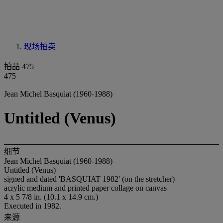
现场拍卖
拍品 475
475
Jean Michel Basquiat (1960-1988)
Untitled (Venus)
细节
Jean Michel Basquiat (1960-1988)
Untitled (Venus)
signed and dated 'BASQUIAT 1982' (on the stretcher)
acrylic medium and printed paper collage on canvas
4 x 5 7/8 in. (10.1 x 14.9 cm.)
Executed in 1982.
来源