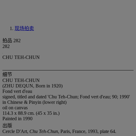
现场拍卖
拍品 282
282
CHU TEH-CHUN
细节
CHU TEH-CHUN
(ZHU DEQUN, Born in 1920)
Fond vert d'eau
signed, titled and dated 'Chu Teh-Chun; Fond vert d'eau; 90; 1990'
in Chinese & Pinyin (lower right)
oil on canvas
114.3 x 88.9 cm. (45 x 35 in.)
Painted in 1990
出版
Cercle D'Art,
Chu Teh-Chun
, Paris, France, 1993, plate 64.