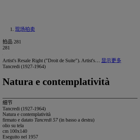
现场拍卖
拍品 281
281
Artist's Resale Right ("Droit de Suite"). Artist's…
显示更多
Tancredi (1927-1964)
Natura e contemplatività
细节
Tancredi (1927-1964)
Natura e contemplatività
firmato e datato
Tancredi 57
(in basso a destra)
olio su tela
cm 100x140
Eseguito nel 1957