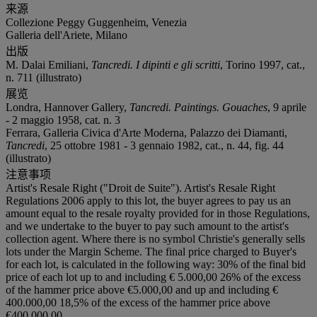
来源
Collezione Peggy Guggenheim, Venezia
Galleria dell'Ariete, Milano
出版
M. Dalai Emiliani,
Tancredi. I dipinti e gli scritti
, Torino 1997, cat.,
n. 711 (illustrato)
展览
Londra, Hannover Gallery,
Tancredi. Paintings. Gouaches
, 9 aprile
- 2 maggio 1958, cat. n. 3
Ferrara, Galleria Civica d'Arte Moderna, Palazzo dei Diamanti,
Tancredi
, 25 ottobre 1981 - 3 gennaio 1982, cat., n. 44, fig. 44
(illustrato)
注意事项
Artist's Resale Right ("Droit de Suite"). Artist's Resale Right
Regulations 2006 apply to this lot, the buyer agrees to pay us an
amount equal to the resale royalty provided for in those Regulations,
and we undertake to the buyer to pay such amount to the artist's
collection agent. Where there is no symbol Christie's generally sells
lots under the Margin Scheme. The final price charged to Buyer's
for each lot, is calculated in the following way: 30% of the final bid
price of each lot up to and including € 5.000,00 26% of the excess
of the hammer price above €5.000,00 and up and including €
400.000,00 18,5% of the excess of the hammer price above
€400.000,00