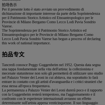
拍场告示
Per il presente lotto è stato avviato un provvedimento di
dichiarazione di importante interesse da parte della Soprintendenza
per il Patrimonio Storico Artistico ed Etnoantropologico per le
Provincie di Milano Bergamo Como Lecco Lodi Pavia Sondrio
Varese.
The Soprintendenza per il Patrimonio Storico Artistico ed
Etnoantropologico per le Provincie di Milano Bergamo Como
Lecco Lodi Pavia Sondrio Varese has begun a process of declaring
this work of national importance.
拍品专文
Tancredi conosce Peggy Guggenheim nel 1952. Questa data segna
una tappa fondamentale nella vita dell'artista: la collezionista e
mecenate statunitense non solo gli permetterà di utilizzare uno studio
nel Palazzo Venier dei Leoni in cui abitava, ma soprattutto lo farà
entrare in contatto con gli artisti d'avanguardia e i critici stranieri che
essa stessa all'epoca frequentava.
La permanenza a Palazzo Venier dei Leoni durerà poco e il rapporto
con la Guggenheim resterà tempestoso, ma l'aggiornamento e il
confronto con le esperienze internazionali avranno un effetto
determinante sull'artista appena venticinquenne. Il suo linguaggio