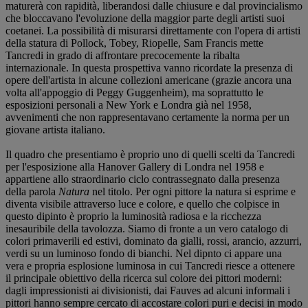
maturerà con rapidità, liberandosi dalle chiusure e dal provincialismo
che bloccavano l'evoluzione della maggior parte degli artisti suoi
coetanei. La possibilità di misurarsi direttamente con l'opera di artisti
della statura di Pollock, Tobey, Riopelle, Sam Francis mette
Tancredi in grado di affrontare precocemente la ribalta
internazionale. In questa prospettiva vanno ricordate la presenza di
opere dell'artista in alcune collezioni americane (grazie ancora una
volta all'appoggio di Peggy Guggenheim), ma soprattutto le
esposizioni personali a New York e Londra già nel 1958,
avvenimenti che non rappresentavano certamente la norma per un
giovane artista italiano.
Il quadro che presentiamo è proprio uno di quelli scelti da Tancredi
per l'esposizione alla Hanover Gallery di Londra nel 1958 e
appartiene allo straordinario ciclo contrassegnato dalla presenza
della parola
Natura
nel titolo. Per ogni pittore la natura si esprime e
diventa visibile attraverso luce e colore, e quello che colpisce in
questo dipinto è proprio la luminosità radiosa e la ricchezza
inesauribile della tavolozza. Siamo di fronte a un vero catalogo di
colori primaverili ed estivi, dominato da gialli, rossi, arancio, azzurri,
verdi su un luminoso fondo di bianchi. Nel dipnto ci appare una
vera e propria esplosione luminosa in cui Tancredi riesce a ottenere
il principale obiettivo della ricerca sul colore dei pittori moderni:
dagli impressionisti ai divisionisti, dai Fauves ad alcuni informali i
pittori hanno sempre cercato di accostare colori puri e decisi in modo