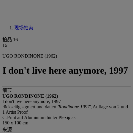
现场拍卖
拍品 16
16
UGO RONDINONE (1962)
I don't live here anymore, 1997
细节
UGO RONDINONE (1962)
I don't live here anymore, 1997
rückseitig signiert und datiert
'Rondinone 1997'
, Auflage von 2 und
1 Artist Proof
C-Print auf Aluminium hinter Plexiglas
150 x 100 cm
来源