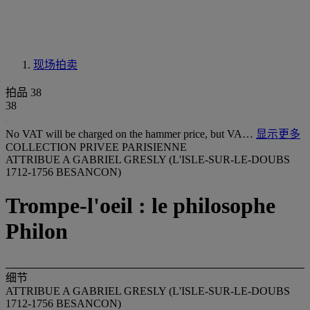
现场拍卖
拍品 38
38
No VAT will be charged on the hammer price, but VA…
显示更多
COLLECTION PRIVEE PARISIENNE
ATTRIBUE A GABRIEL GRESLY (L'ISLE-SUR-LE-DOUBS
1712-1756 BESANCON)
Trompe-l'oeil : le philosophe
Philon
细节
ATTRIBUE A GABRIEL GRESLY (L'ISLE-SUR-LE-DOUBS
1712-1756 BESANCON)