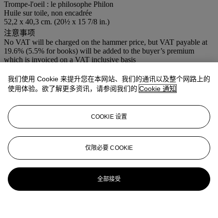
Trompe-l'oeil : le philosophe Philon
Huile sur toile, non encadrée
52,2 x 40,3 cm. (20½ x 15 7/8 in.)
注意事项
No VAT will be charged on the hammer price, but VAT payable at
19.6% (5.5% for books) will be added to the buyer’s premium
which is invoiced on a VAT inclusive basis
更多详情
我们使用 Cookie 来提升您在本网站、我们的通讯以及整个网路上的
A TROMPE-L'OEIL WITH A PORTRAIT OF THE
PHILOSOPHER PHILON, OIL ON CANVAS, UNFRAMED,
使用体验。欲了解更多资讯，请参阅我们的
Cookie 通知
ATTRIBUTED TO GABRIEL GRESLY
拍场告示
COOKIE 设置
Nous remercions Monsieur Fabrice Faré d'avoir examiné l'oeuvre et
de nous avoir confirmé que l'attribution à Gabriel Gresly lui semblait
probable.
仅限必要 COOKIE
We are grateful to Mr Fabrice Faré for inspecting the original and
confirming that the attribution to Gabriel Gresly is probable.
全部接受